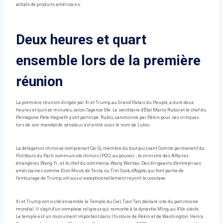
achats de produits américains.
Deux heures et quart
ensemble lors de la première
réunion
La première réunion dirigée par Xi et Trump, au Grand Palais du Peuple, a duré deux
heures et quinze minutes, selon l'agence Efe. Le secrétaire d'État Marco Rubio et le chef du
Pentagone Pete Hegseth y ont participé. Rubio, sanctionné par Pékin pour ses critiques
lors de son mandat de sénateur, est entré sous le nom de Lubio.
La délégation chinoise comprenait Cai Qi, membre du tout-puissant Comité permanent du
Politburo du Parti communiste chinois (PCC) au pouvoir ; le ministre des Affaires
étrangères Wang Yi ; et le chef du commerce, Wang Wentao. Des dirigeants d'entreprises
américaines comme Elon Musk, de Tesla, ou Tim Cook, d'Apple, qui font partie de
l'entourage de Trump, ont aussi exceptionnellement rejoint le conclave.
Xi et Trump ont visité ensemble le Temple du Ciel, Tian Tan, déclaré site du patrimoine
mondial. Il s'agit d'un complexe religieux qui remonte à la dynastie Ming, au XVe siècle.
Le temple est un monument important dans l’histoire de Pékin et de Washington. Henry