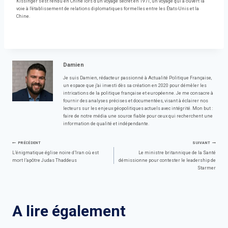
Kissinger s'est rendu en Chine lors d'un voyage secret en 1971, un voyage qui a ouvert la
voie à l'établissement de relations diplomatiques formelles entre les États-Unis et la
Chine.
Damien
Je suis Damien, rédacteur passionné à Actualité Politique Française,
un espace que j'ai investi dès sa création en 2020 pour démêler les
intrications de la politique française et européenne. Je me consacre à
fournir des analyses précises et documentées, visant à éclairer nos
lecteurs sur les enjeux géopolitiques actuels avec intégrité. Mon but :
faire de notre média une source fiable pour ceux qui recherchent une
information de qualité et indépendante.
Navigation
PRÉCÉDENT
SUIVANT
L’énigmatique église noire d’Iran où est
Le ministre britannique de la Santé
mort l’apôtre Judas Thaddeus
démissionne pour contester le leadership de
de
Starmer
l’article
A lire également