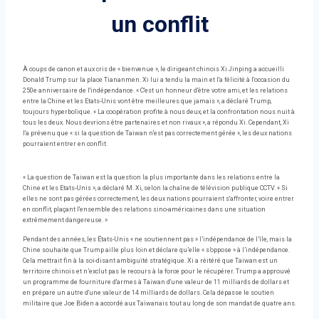
un conflit
À coups de canon et aux cris de « bienvenue », le dirigeant chinois Xi Jinping a accueilli
Donald Trump sur la place Tiananmen. Xi lui a tendu la main et l'a félicité à l'occasion du
250e anniversaire de l'indépendance. « C'est un honneur d'être votre ami, et les relations
entre la Chine et les Etats-Unis vont être meilleures que jamais », a déclaré Trump,
toujours hyperbolique. « La coopération profite à nous deux, et la confrontation nous nuit à
tous les deux. Nous devrions être partenaires et non rivaux », a répondu Xi. Cependant, Xi
l'a prévenu que « si la question de Taiwan n'est pas correctement gérée », les deux nations
pourraient entrer en conflit.
« La question de Taiwan est la question la plus importante dans les relations entre la
Chine et les Etats-Unis », a déclaré M. Xi, selon la chaîne de télévision publique CCTV. « Si
elles ne sont pas gérées correctement, les deux nations pourraient s'affronter, voire entrer
en conflit, plaçant l'ensemble des relations sino-américaines dans une situation
extrêmement dangereuse. »
Pendant des années, les États-Unis « ne soutiennent pas » l’indépendance de l’île, mais la
Chine souhaite que Trump aille plus loin et déclare qu’elle « s’oppose » à l’indépendance.
Cela mettrait fin à la soi-disant ambiguïté stratégique. Xi a réitéré que Taiwan est un
territoire chinois et n’exclut pas le recours à la force pour le récupérer. Trump a approuvé
un programme de fourniture d'armes à Taiwan d'une valeur de 11 milliards de dollars et
en prépare un autre d'une valeur de 14 milliards de dollars. Cela dépasse le soutien
militaire que Joe Biden a accordé aux Taïwanais tout au long de son mandat de quatre ans.