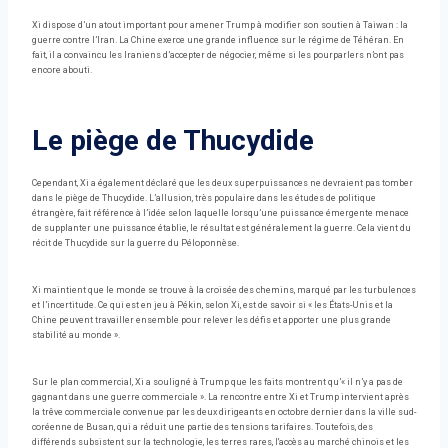
Xi dispose d’un atout important pour amener Trump à modifier son soutien à Taiwan : la
guerre contre l’Iran. La Chine exerce une grande influence sur le régime de Téhéran. En
fait, il a convaincu les Iraniens d’accepter de négocier, même si les pourparlers n’ont pas
encore abouti.
Le piège de Thucydide
Cependant, Xi a également déclaré que les deux superpuissances ne devraient pas tomber
dans le piège de Thucydide. L’allusion, très populaire dans les études de politique
étrangère, fait référence à l’idée selon laquelle lorsqu’une puissance émergente menace
de supplanter une puissance établie, le résultat est généralement la guerre. Cela vient du
récit de Thucydide sur la guerre du Péloponnèse.
Xi maintient que le monde se trouve à la croisée des chemins, marqué par les turbulences
et l’incertitude. Ce qui est en jeu à Pékin, selon Xi, est de savoir si « les États-Unis et la
Chine peuvent travailler ensemble pour relever les défis et apporter une plus grande
stabilité au monde ».
Sur le plan commercial, Xi a souligné à Trump que les faits montrent qu’« il n’y a pas de
gagnant dans une guerre commerciale ». La rencontre entre Xi et Trump intervient après
la trêve commerciale convenue par les deux dirigeants en octobre dernier dans la ville sud-
coréenne de Busan, qui a réduit une partie des tensions tarifaires. Toutefois, des
différends subsistent sur la technologie, les terres rares, l'accès au marché chinois et les