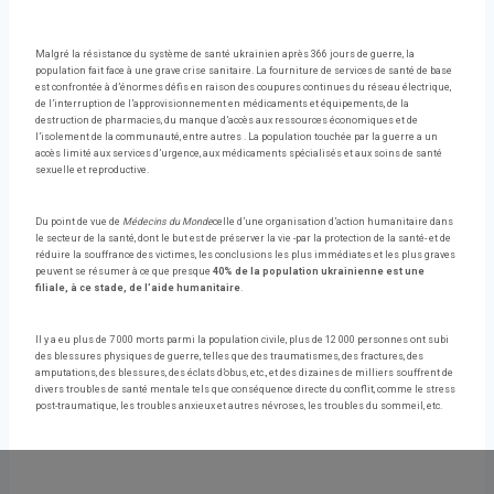
Malgré la résistance du système de santé ukrainien après 366 jours de guerre, la
population fait face à une grave crise sanitaire. La fourniture de services de santé de base
est confrontée à d’énormes défis en raison des coupures continues du réseau électrique,
de l’interruption de l’approvisionnement en médicaments et équipements, de la
destruction de pharmacies, du manque d’accès aux ressources économiques et de
l’isolement de la communauté, entre autres . La population touchée par la guerre a un
accès limité aux services d’urgence, aux médicaments spécialisés et aux soins de santé
sexuelle et reproductive.
Du point de vue de
Médecins du Monde
celle d’une organisation d’action humanitaire dans
le secteur de la santé, dont le but est de préserver la vie -par la protection de la santé- et de
réduire la souffrance des victimes, les conclusions les plus immédiates et les plus graves
peuvent se résumer à ce que presque
40% de la population ukrainienne est une
filiale, à ce stade, de l’aide humanitaire
.
Il y a eu plus de 7 000 morts parmi la population civile, plus de 12 000 personnes ont subi
des blessures physiques de guerre, telles que des traumatismes, des fractures, des
amputations, des blessures, des éclats d’obus, etc., et des dizaines de milliers souffrent de
divers troubles de santé mentale tels que conséquence directe du conflit, comme le stress
post-traumatique, les troubles anxieux et autres névroses, les troubles du sommeil, etc.