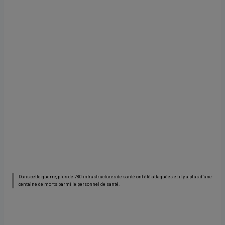
Dans cette guerre, plus de 780 infrastructures de santé ont été attaquées et il y a plus d’une
centaine de morts parmi le personnel de santé.