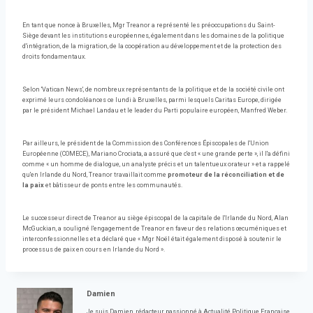
En tant que nonce à Bruxelles, Mgr Treanor a représenté les préoccupations du Saint-
Siège devant les institutions européennes, également dans les domaines de la politique
d'intégration, de la migration, de la coopération au développement et de la protection des
droits fondamentaux.
Selon 'Vatican News', de nombreux représentants de la politique et de la société civile ont
exprimé leurs condoléances ce lundi à Bruxelles, parmi lesquels Caritas Europe, dirigée
par le président Michael Landau et le leader du Parti populaire européen, Manfred Weber.
Par ailleurs, le président de la Commission des Conférences Épiscopales de l'Union
Européenne (COMECE), Mariano Crociata, a assuré que c'est « une grande perte », il l'a défini
comme « un homme de dialogue, un analyste précis et un talentueux orateur » et a rappelé
qu'en Irlande du Nord, Treanor travaillait comme
promoteur de la réconciliation et de
la paix
et bâtisseur de ponts entre les communautés.
Le successeur direct de Treanor au siège épiscopal de la capitale de l'Irlande du Nord, Alan
McGuckian, a souligné l'engagement de Treanor en faveur des relations œcuméniques et
interconfessionnelles et a déclaré que « Mgr Noël était également disposé à soutenir le
processus de paix en cours en Irlande du Nord ».
Damien
Je suis Damien, rédacteur passionné à Actualité Politique Française,