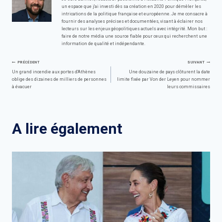
un espace que j'ai investi dès sa création en 2020 pour démêler les
intrications de la politique française et européenne. Je me consacre à
fournir des analyses précises et documentées, visant à éclairer nos
lecteurs sur les enjeux géopolitiques actuels avec intégrité. Mon but :
faire de notre média une source fiable pour ceux qui recherchent une
information de qualité et indépendante.
Navigation
PRÉCÉDENT
SUIVANT
Un grand incendie aux portes d'Athènes
Une douzaine de pays clôturent la date
oblige des dizaines de milliers de personnes
limite fixée par Von der Leyen pour nommer
de
à évacuer
leurs commissaires
l’article
A lire également