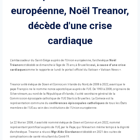
européenne, Noël Treanor,
décède d'une crise
cardiaque
L'ambassadeur du Saint-Siège auprès de l'Union européenne, l'archevêque
Noël
Tréanor
est décédé ce dimanche à l'âge de 73 ans, à Bruxelles
oui, à cause d'une crise
cardiaque
comme le rapporte ce lundi le portail officiel du Vatican « Vatican News ».
Treanor a été évêque de Down et Connor, en Irlande du Nord, de 2008 à 2022, avant que le
pape François ne le nomme nonce apostolique auprès de l'UE. De 1993 à 2008, originaire de
Silverstream, au nord de la République d'Irlande, il a été secrétaire général de la
Commission épiscopale catholique de l'UE Starts à Bruxelles. La Comece est la
représentation commune du
conférences épiscopales catholiques
de tous les États
membres de l’UE au sein des institutions de l’Union européenne.
Le 22 février 2008, il avait été nommé évêque de Down et Connor et, en 2022, nommé
représentant pontifical auprès de l'UE, par le Pape, qui l'élevait en même temps à la dignité
d'archevêque. Treanor a réussi
Mgr Aldo Giordano
est décédé en 2021 des suites de
complications de santé résultant du Covid-19.