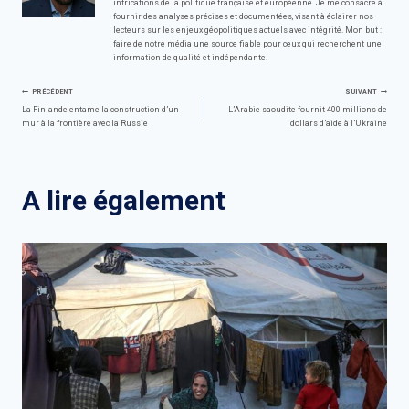
intrications de la politique française et européenne. Je me consacre à
fournir des analyses précises et documentées, visant à éclairer nos
lecteurs sur les enjeux géopolitiques actuels avec intégrité. Mon but :
faire de notre média une source fiable pour ceux qui recherchent une
information de qualité et indépendante.
Navigation
PRÉCÉDENT
SUIVANT
La Finlande entame la construction d’un
L’Arabie saoudite fournit 400 millions de
mur à la frontière avec la Russie
dollars d’aide à l’Ukraine
de
l’article
A lire également