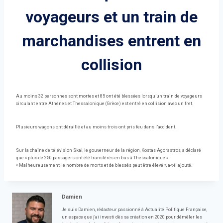
voyageurs et un train de
marchandises entrent en
collision
Au moins 32 personnes sont mortes et 85 ont été blessées lorsqu’un train de voyageurs
circulant entre Athènes et Thessalonique (Grèce) est entré en collision avec un fret.
Plusieurs wagons ont déraillé et au moins trois ont pris feu dans l’accident.
Sur la chaîne de télévision Skai, le gouverneur de la région, Kostas Agorastros, a déclaré
que « plus de 250 passagers ont été transférés en bus à Thessalonique ».
« Malheureusement, le nombre de morts et de blessés peut être élevé », a-t-il ajouté.
Damien
Je suis Damien, rédacteur passionné à Actualité Politique Française,
un espace que j'ai investi dès sa création en 2020 pour démêler les