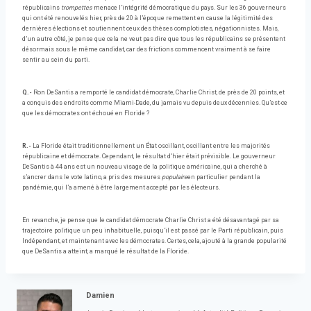
républicains
trompettes
menace l’intégrité démocratique du pays. Sur les 36 gouverneurs
qui ont été renouvelés hier, près de 20 à l’époque remettent en cause la légitimité des
dernières élections et soutiennent ceux des thèses complotistes, négationnistes. Mais,
d’un autre côté, je pense que cela ne veut pas dire que tous les républicains se présentent
désormais sous le même candidat, car des frictions commencent vraiment à se faire
sentir au sein du parti.
Q.-
Ron DeSantis a remporté le candidat démocrate, Charlie Christ, de près de 20 points, et
a conquis des endroits comme Miami-Dade, du jamais vu depuis deux décennies. Qu’est-ce
que les démocrates ont échoué en Floride ?
R.-
La Floride était traditionnellement un État oscillant, oscillant entre les majorités
républicaine et démocrate. Cependant, le résultat d’hier était prévisible. Le gouverneur
DeSantis à 44 ans est un nouveau visage de la politique américaine, qui a cherché à
s’ancrer dans le vote latino, a pris des mesures
populaire
en particulier pendant la
pandémie, qui l’a amené à être largement accepté par les électeurs.
En revanche, je pense que le candidat démocrate Charlie Christ a été désavantagé par sa
trajectoire politique un peu inhabituelle, puisqu’il est passé par le Parti républicain, puis
Indépendant, et maintenant avec les démocrates. Certes, cela, ajouté à la grande popularité
que DeSantis a atteint, a marqué le résultat de la Floride.
Damien