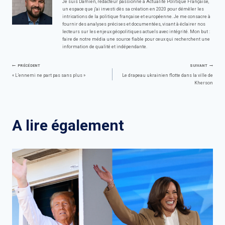
Je suis Damien, rédacteur passionné à Actualité Politique Française,
un espace que j'ai investi dès sa création en 2020 pour démêler les
intrications de la politique française et européenne. Je me consacre à
fournir des analyses précises et documentées, visant à éclairer nos
lecteurs sur les enjeux géopolitiques actuels avec intégrité. Mon but :
faire de notre média une source fiable pour ceux qui recherchent une
information de qualité et indépendante.
Navigation
PRÉCÉDENT
SUIVANT
« L’ennemi ne part pas sans plus »
Le drapeau ukrainien flotte dans la ville de
Kherson
de
l’article
A lire également