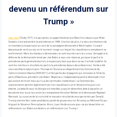
devenu un référendum sur
Trump »
Jean Vert
(Teide, 1971) n’a pas perdu un appel électoral aux États-Unis depuis que Mike
Dukakis s’est présenté à la présidence en 1988. Une fois de plus, il a vécu ces élections de
mi-mandat (
à mi-parcours
) au sein de la campagne démocrate à Washington. Il y avait
beaucoup de nerfs au cas où le tsunami rouge sur lequel les républicains comptaient se
confirmerait. Mais les électeurs démocrates se sont tournés vers les urnes. Cet appel à la
défense de la démocratie lancé par Joe Biden a reçu une réponse, puisque le parti à la
présidence perd généralement en
à mi-parcours
, bien que dans ce cas il ait été modéré. Ce
sont les meilleurs résultats du parti à la présidence depuis deux décennies. Verde a été
sous-secrétaire adjoint pour l’Europe et l’Eurasie au département du Commerce de
l’administration Obama (2009-2011) et fait partie des Espagnols qui ont accès à l’élite du
parti, d’Obama au président Joe Biden. Réponses
L’indépendant
quand le décompte n’est
pas encore terminé mais qu’il y a des certitudes inattendues. La Chambre des
représentants penche légèrement vers les républicains, et le Sénat est toujours en
attente. La bataille pour la Géorgie est retardée jusqu’en décembre, date à laquelle un
deuxième tour aura lieu entre les
trompettiste
Herschel Walker et le démocrate Raphael
Warnock. La surprise de la nuit a été le mauvais résultat de ceux parrainés par Donald
Trump, comme Kari Lake, candidat au poste de gouverneur en Arizona, ou Mehmet Öz, qui
briguait le Sénat en Pennsylvanie. Ainsi, Juan Verde assure que « ce qui devait être un
référendum sur Biden est devenu un référendum sur Trump ».