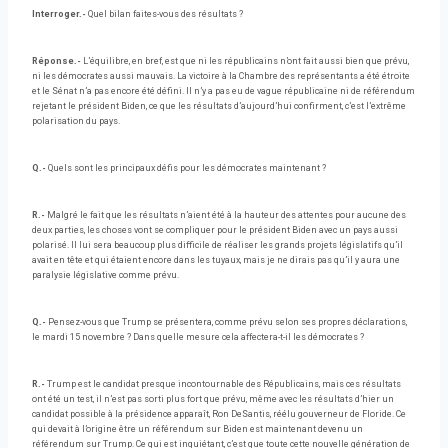
Interroger.-
Quel bilan faites-vous des résultats ?
Réponse.-
L’équilibre, en bref, est que ni les républicains n’ont fait aussi bien que prévu,
ni les démocrates aussi mauvais. La victoire à la Chambre des représentants a été étroite
et le Sénat n’a pas encore été défini. Il n’y a pas eu de vague républicaine ni de référendum
rejetant le président Biden, ce que les résultats d’aujourd’hui confirment, c’est l’extrême
polarisation du pays.
Q.-
Quels sont les principaux défis pour les démocrates maintenant ?
R.-
Malgré le fait que les résultats n’aient été à la hauteur des attentes pour aucune des
deux parties, les choses vont se compliquer pour le président Biden avec un pays aussi
polarisé. Il lui sera beaucoup plus difficile de réaliser les grands projets législatifs qu’il
avait en tête et qui étaient encore dans les tuyaux, mais je ne dirais pas qu’il y aura une
paralysie législative comme prévu.
Q.-
Pensez-vous que Trump se présentera, comme prévu selon ses propres déclarations,
le mardi 15 novembre ? Dans quelle mesure cela affectera-t-il les démocrates ?
R.-
Trump est le candidat presque incontournable des Républicains, mais ces résultats
ont été un test, il n’est pas sorti plus fort que prévu, même avec les résultats d’hier un
candidat possible à la présidence apparaît, Ron DeSantis, réélu gouverneur de Floride. Ce
qui devait à l’origine être un référendum sur Biden est maintenant devenu un
référendum sur Trump. Ce qui est inquiétant, c’est que toute cette nouvelle génération de