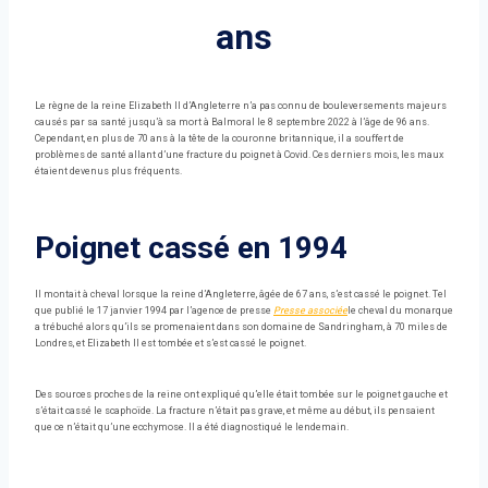
ans
Le règne de la reine Elizabeth II d’Angleterre n’a pas connu de bouleversements majeurs
causés par sa santé jusqu’à sa mort à Balmoral le 8 septembre 2022 à l’âge de 96 ans.
Cependant, en plus de 70 ans à la tête de la couronne britannique, il a souffert de
problèmes de santé allant d’une fracture du poignet à Covid. Ces derniers mois, les maux
étaient devenus plus fréquents.
Poignet cassé en 1994
Il montait à cheval lorsque la reine d’Angleterre, âgée de 67 ans, s’est cassé le poignet. Tel
que publié le 17 janvier 1994 par l’agence de presse
Presse associée
le cheval du monarque
a trébuché alors qu’ils se promenaient dans son domaine de Sandringham, à 70 miles de
Londres, et Elizabeth II est tombée et s’est cassé le poignet.
Des sources proches de la reine ont expliqué qu’elle était tombée sur le poignet gauche et
s’était cassé le scaphoïde. La fracture n’était pas grave, et même au début, ils pensaient
que ce n’était qu’une ecchymose. Il a été diagnostiqué le lendemain.