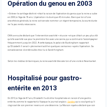
Opération du genou en 2003
« Enlever le cartilage déchiré » était la raison de l’opération du genou que la reine a subie
en 2003, à l’âge de 76 ans. L’opération n’a duré que 45 minutes. Bien que lors d’une
anesthésie générale, la reine soit censée nommer un régent temporaire, la courte durée
ne l’a pas rendu nécessaire.
CNN a ensuite déclaré que l’intervention avait été « réussie » et que c’était un peu plus tôt
qu’elle avait été vue pour la première fois avec une canne, qui a continué à l’accompagner
fréquemment jusqu’en 2022. A cette époque, le palais de Buckingham rapportait
qu’Elizabeth II serait « pleinement actif en quelques semaines » après l’opération. Sa
convalescence s’est déroulée chez lui à Sandrhingham.
Selon les médias britanniques, la reine avait été blessée lors d’une visite à Newmarket.
Hospitalisé pour gastro-
entérite en 2013
En 2013, à l’âge de 87 ans, Elizabeth II a dû être hospitalisée en raison d’une gastro-
entérite, comme le rapportait à l’époque le journal anglais.
Gardien
, qui a souligné qu’il
s’agissait de son premier revenu en une décennie. La Maison royale a déclaré que son