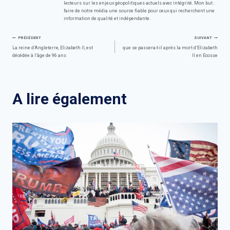
lecteurs sur les enjeux géopolitiques actuels avec intégrité. Mon but :
faire de notre média une source fiable pour ceux qui recherchent une
information de qualité et indépendante.
Navigation
PRÉCÉDENT
SUIVANT
La reine d’Angleterre, Elizabeth II, est
que se passera-t-il après la mort d’Elizabeth
décédée à l’âge de 96 ans
II en Ecosse
de
l’article
A lire également