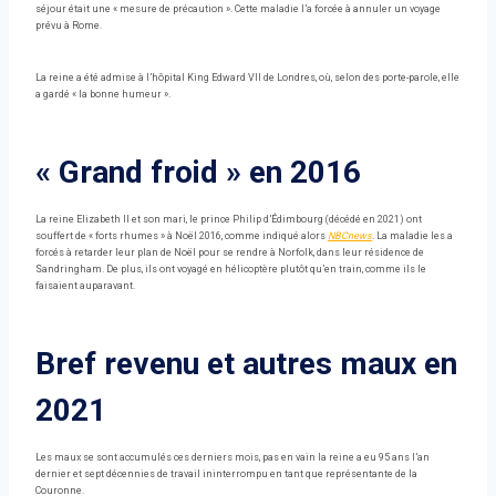
séjour était une « mesure de précaution ». Cette maladie l’a forcée à annuler un voyage
prévu à Rome.
La reine a été admise à l’hôpital King Edward VII de Londres, où, selon des porte-parole, elle
a gardé « la bonne humeur ».
« Grand froid » en 2016
La reine Elizabeth II et son mari, le prince Philip d’Édimbourg (décédé en 2021) ont
souffert de « forts rhumes » à Noël 2016, comme indiqué alors
NBCnews
. La maladie les a
forcés à retarder leur plan de Noël pour se rendre à Norfolk, dans leur résidence de
Sandringham. De plus, ils ont voyagé en hélicoptère plutôt qu’en train, comme ils le
faisaient auparavant.
Bref revenu et autres maux en
2021
Les maux se sont accumulés ces derniers mois, pas en vain la reine a eu 95 ans l’an
dernier et sept décennies de travail ininterrompu en tant que représentante de la
Couronne.