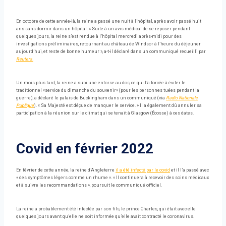
En octobre de cette année-là, la reine a passé une nuit à l’hôpital, après avoir passé huit
ans sans dormir dans un hôpital. « Suite à un avis médical de se reposer pendant
quelques jours, la reine s’est rendue à l’hôpital mercredi après-midi pour des
investigations préliminaires, retournant au château de Windsor à l’heure du déjeuner
aujourd’hui, et reste de bonne humeur », a-t-il déclaré dans un communiqué recueilli par
Reuters.
Un mois plus tard, la reine a subi une entorse au dos, ce qui l’a forcée à éviter le
traditionnel «service du dimanche du souvenir» (pour les personnes tuées pendant la
guerre), a déclaré le palais de Buckingham dans un communiqué (via
Radio Nationale
Publique
). « Sa Majesté est déçue de manquer le service. » Il a également dû annuler sa
participation à la réunion sur le climat qui se tenait à Glasgow (Écosse) à ces dates.
Covid en février 2022
En février de cette année, la reine d’Angleterre
il a été infecté par le covid
et il l’a passé avec
« des symptômes légers comme un rhume ». « Il continuera à recevoir des soins médicaux
et à suivre les recommandations », poursuit le communiqué officiel.
La reine a probablement été infectée par son fils, le prince Charles, qui était avec elle
quelques jours avant qu’elle ne soit informée qu’elle avait contracté le coronavirus.