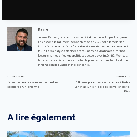
brutalité de la guerre et que malgré l’obscurité et le froid, ils continuent à chanter et à
créer de la musique, avec l’espoir que les enfants d’Espagne et du monde entier s’unissent
leurs voix pour que la paix vienne ».
Damien
Je suis Damien, rédacteur passionné à Actualité Politique Française,
un espace que j'ai investi dès sa création en 2020 pour démêler les
intrications de la politique française et européenne. Je me consacre à
fournir des analyses précises et documentées, visant à éclairer nos
lecteurs sur les enjeux géopolitiques actuels avec intégrité. Mon but :
faire de notre média une source fiable pour ceux qui recherchent une
information de qualité et indépendante.
Navigation
PRÉCÉDENT
SUIVANT
Biden tombe à nouveau en montant les
L’Ukraine place une plaque dédiée à Pedro
escaliers d’Air Force One
Sánchez sur le « Paseo de los Valientes » à
de
Kiev
l’article
A lire également