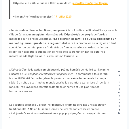
l'Odyssée ici au White Duene à Dakhla, au Maroc.
pic.twitter.com/mpaed0epzm
– Nolan Archive (@nolananalyst)
17 juillet 2025
« Le réalisateur Christopher Nolan, vainqueur à deux fois Oscar et Golden Globe, choisit la
ville de Dajla pour enregistrer des scènes de l'Odyssée épique », explique l'un des
messages sur les réseaux sociaux. «
La sélection de la ville de Dajla agit comme un
marketing touristique dans la région
contribuera à la promotion de la région en tant
que région de premier plan de l'industrie du film mondial et d'une destination de
célébrités », explique la publication coïncide avec la promotion par les autorités
marocaines de Dajla en tant que destination touristique.
L'Odyssée
C'est l'adaptation ambitieuse du poème homérique réalisé par Nolan, le
M
cinéaste de De
Inception, interstellaire
et
Oppenheimer
. Il a commencé à tourner fin
a
février 2025 à Aït Benhaduu, dans la province marocaine d'ouarzazate. Le lien, a
t
t
déclaré un site du patrimoine mondial, abrite les premiers scénarios qui recréent
D
l'ancien Troie, avec des décorations impressionnantes et une planification
a
technique avancée.
m
o
n
à
Des sources proches du projet indiquent que le film ne sera pas une adaptation
D
traditionnelle. À Nolan lui-même lors d'une récente conférence de presse,
aj
la
«
L'Odyssée
Ce n'est pas seulement un voyage physique, c'est un voyage intérieur.
.
«