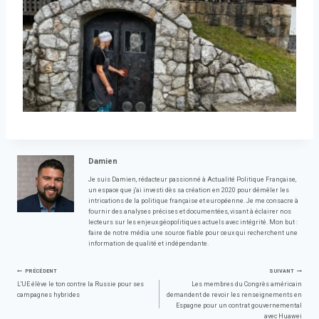
Damien
Je suis Damien, rédacteur passionné à Actualité Politique Française,
un espace que j'ai investi dès sa création en 2020 pour démêler les
intrications de la politique française et européenne. Je me consacre à
fournir des analyses précises et documentées, visant à éclairer nos
lecteurs sur les enjeux géopolitiques actuels avec intégrité. Mon but :
faire de notre média une source fiable pour ceux qui recherchent une
information de qualité et indépendante.
Navigation
PRÉCÉDENT
SUIVANT
L'UE élève le ton contre la Russie pour ses
Les membres du Congrès américain
campagnes hybrides
demandent de revoir les renseignements en
de
Espagne pour un contrat gouvernemental
avec Huawei