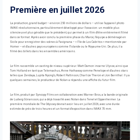
Première en juillet 2026
La production, grand budget – environ 250 millions de dollars – utilise l'appareil photo
IMAX révolutionnaire, particulièrement développé pour l'occasion: un modèle plus
silencieux et plus gérable que le précédent, qui permet à un film d'être entièrement filmé
dans ce format. Après avoir conclu la première phase du Maroc, l'équipe a déménagé en
Sicile pour enregistrer des scènes à Favignana – « l'île de Los Cabritos » mentionnée par
Homer – et d'autres pays européens comme l'Islande ou le Royaume-Uni. De plus, il a
filmé des billets dans les ensembles américains.
Le film rassemble un casting de niveau supérieur. Matt Damon incarne Ulysse, ainsi que
Tom Holland en tant que Telemachus, Anne Hathaway comme Penelope et d'autres stars
telles que Zendaya, Lupita Nyong'o, Robert Pattinson, Charlize Theron et Jon Bernthal. Il y a
quelques semaines, le producteur de Nolan a répandu une affiche du futur film.
Le film, produit par Syncopy Films en collaboration avec Warner Bros, a la bande originale
de Ludwig Göransson, qui a déjà travaillé avec Nolan dans Tenet et Oppenheimer. La
première mondiale de The Odyssey devrait avoir lieu en juillet 2026, avec une durée
estimée de près de trois heures et un format d'exposition dans IMAX 70 mm.