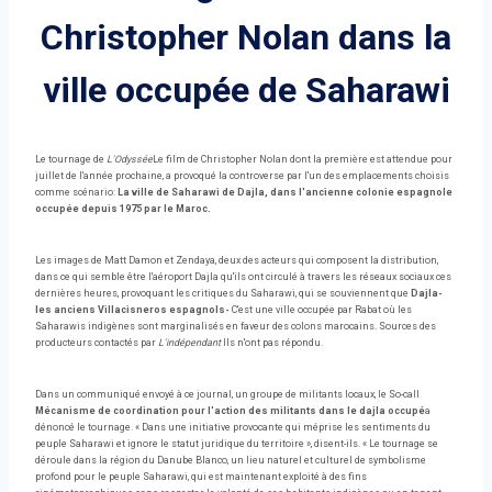
Christopher Nolan dans la
ville occupée de Saharawi
Le tournage de
L'Odyssée
Le film de Christopher Nolan dont la première est attendue pour
juillet de l'année prochaine, a provoqué la controverse par l'un des emplacements choisis
comme scénario:
La ville de Saharawi de Dajla, dans l'ancienne colonie espagnole
occupée depuis 1975 par le Maroc.
Les images de Matt Damon et Zendaya, deux des acteurs qui composent la distribution,
dans ce qui semble être l'aéroport Dajla qu'ils ont circulé à travers les réseaux sociaux ces
dernières heures, provoquant les critiques du Saharawi, qui se souviennent que
Dajla-
les anciens Villacisneros espagnols-
C'est une ville occupée par Rabat où les
Saharawis indigènes sont marginalisés en faveur des colons marocains. Sources des
producteurs contactés par
L'indépendant
Ils n'ont pas répondu.
Dans un communiqué envoyé à ce journal, un groupe de militants locaux, le So-call
Mécanisme de coordination pour l'action des militants dans le dajla occupé
a
dénoncé le tournage. « Dans une initiative provocante qui méprise les sentiments du
peuple Saharawi et ignore le statut juridique du territoire », disent-ils. « Le tournage se
déroule dans la région du Danube Blanco, un lieu naturel et culturel de symbolisme
profond pour le peuple Saharawi, qui est maintenant exploité à des fins