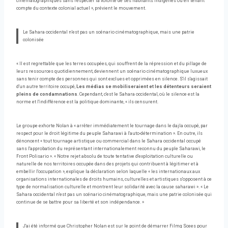
cinématographiques sans respecter la volonté de ses habitants indigènes ou en tenant
compte du contexte colonial actuel », prévient le mouvement.
Le Sahara occidental n'est pas un scénario cinématographique, mais une patrie
colonisée
« Il est regrettable que les terres occupées, qui souffrent de la répression et du pillage de
leurs ressources quotidiennement, deviennent un scénario cinématographique luxueux
sans tenir compte des personnes qui sont exclues et opprimées en silence. S'il s'agissait
d'un autre territoire occupé,
Les médias se mobiliseraient et les détenteurs seraient
pleins de condamnations
. Cependant, c'est le Sahara occidental, où le silence est la
norme et l'indifférence est la politique dominante, « ils censurent.
Le groupe exhorte Nolan à « arrêter immédiatement le tournage dans le dajla occupé, par
respect pour le droit légitime du peuple Saharawi à l'auto-détermination ». En outre, ils
dénoncent « tout tournage artistique ou commercial dans le Sahara occidental occupé
sans l'approbation du représentant internationalement reconnu du peuple Saharawi, le
Front Polisario ». « Notre rejet absolu de toute tentative d'exploitation culturelle ou
naturelle de nos territoires occupée dans des projets qui contribuent à légitimer et à
embellir l'occupation », explique la déclaration selon laquelle « les internationaux aux
organisations internationales de droits humains, culturelles et artistiques s'opposent à ce
type de normalisation culturelle et montrent leur solidarité avec la cause saharawi ». « Le
Sahara occidental n'est pas un scénario cinématographique, mais une patrie colonisée qui
continue de se battre pour sa liberté et son indépendance. »
J'ai été informé que Christopher Nolan est sur le point de démarrer Filmg Scees pour