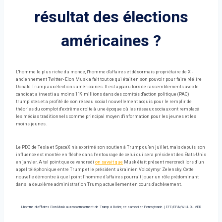
résultat des élections
américaines ?
L'homme le plus riche du monde, l'homme d'affaires et désormais propriétaire de X -
anciennement Twitter- Elon Musk a fait tout ce qui était en son pouvoir pour faire réélire
Donald Trump aux élections américaines. Il est apparu lors de rassemblements avec le
candidat, a investi au moins 119 millions dans des comités d'action politique (PAC)
trumpistes et a profité de son réseau social nouvellement acquis pour le remplir de
théories du complot d'extrême droite à une époque où les réseaux sociaux ont remplacé
les médias traditionnels comme principal moyen d'information pour les jeunes et les
moins jeunes.
Le PDG de Tesla et SpaceX n’a exprimé son soutien à Trump qu’en juillet, mais depuis, son
influence est montée en flèche dans l’entourage de celui qui sera président des États-Unis
en janvier. A tel point que ce vendredi
on savait que
Musk était présent mercredi lors d’un
appel téléphonique entre Trump et le président ukrainien Volodymyr Zelensky. Cette
nouvelle démontre à quel point l’homme d’affaires pourrait jouer un rôle prédominant
dans la deuxième administration Trump, actuellement en cours d’achèvement.
L'homme d'affaires Elon Musk au rassemblement de Trump à Butler, ce samedi en Pennsylvanie.
|
EFE/EPA/WILL OLIVER