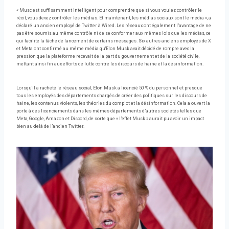
« Musc est suffisamment intelligent pour comprendre que si vous voulez contrôler le
récit, vous devez contrôler les médias. Et maintenant, les médias sociaux sont le média », a
déclaré un ancien employé de Twitter à Wired. Les réseaux ont également l’avantage de ne
pas être soumis au même contrôle ni de se conformer aux mêmes lois que les médias, ce
qui facilite la tâche de lancement de certains messages. Six autres anciens employés de X
et Meta ont confirmé au même média qu'Elon Musk avait décidé de rompre avec la
pression que la plateforme recevait de la part du gouvernement et de la société civile,
mettant ainsi fin aux efforts de lutte contre les discours de haine et la désinformation.
Lorsqu'il a racheté le réseau social, Elon Musk a licencié 50 % du personnel et presque
tous les employés des départements chargés de créer des politiques sur les discours de
haine, les contenus violents, les théories du complot et la désinformation. Cela a ouvert la
porte à des licenciements dans les mêmes départements d’autres sociétés telles que
Meta, Google, Amazon et Discord, de sorte que « l’effet Musk » aurait pu avoir un impact
bien au-delà de l’ancien Twitter.