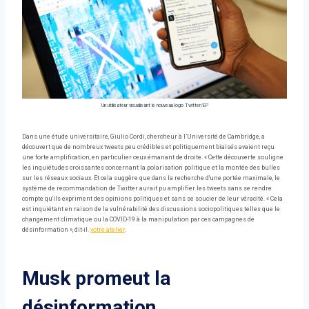
Un utilisateur visualisant le nouveau logo Twitter/EP
Dans une étude universitaire, Giulio Cordi, chercheur à l’Université de Cambridge, a
découvert que de nombreux tweets peu crédibles et politiquement biaisés avaient reçu
une forte amplification, en particulier ceux émanant de droite. « Cette découverte souligne
les inquiétudes croissantes concernant la polarisation politique et la montée des bulles
sur les réseaux sociaux. Et cela suggère que dans la recherche d'une portée maximale, le
système de recommandation de Twitter aurait pu amplifier les tweets sans se rendre
compte qu'ils expriment des opinions politiques et sans se soucier de leur véracité. « Cela
est inquiétant en raison de la vulnérabilité des discussions sociopolitiques telles que le
changement climatique ou la COVID-19 à la manipulation par ces campagnes de
désinformation », dit-il.
votre atelier
.
Musk promeut la
désinformation