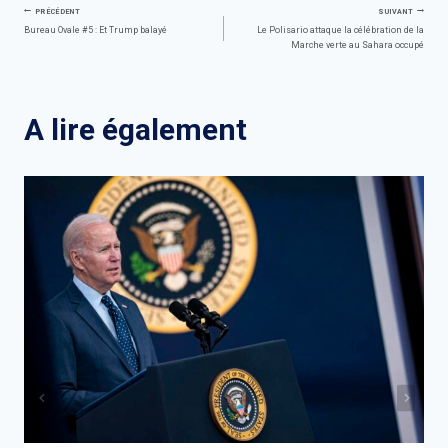
Navigation
PRÉCÉDENT
SUIVANT
Bureau Ovale #5 : Et Trump balayé
Le Polisario attaque la célébration de la
Marche verte au Sahara occupé
de
l’article
A lire également