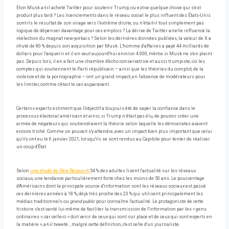
Elon Musk a-t-il acheté Twitter pour soutenir Trump, ou est-ce quelque chose qui s'est
produit plus tard ? Les licenciements dans le réseau social le plus influent des États-Unis
sont-ils le résultat de son virage vers l’extrême droite, ou n’était-il tout simplement pas
logique de dépenser davantage pour ces emplois ? La dérive de Twitter a-t-elle influencé la
réélection du magnat new-yorkais ? Selon les dernières données publiées, la valeur de X a
chuté de 80 % depuis son acquisition par Musk. L'homme d'affaires a payé 44 milliards de
dollars pour l'acquérir et il en vaut aujourd'hui environ 4 000, même si Musk ne s'en plaint
pas. Depuis lors, il en a fait une chambre d'écho conservatrice et aussi trumpiste, où les
comptes qui soutiennent le Parti républicain – ainsi que les théories du complot, de la
violence et de la pornographie – ont un grand impact, en l'absence de modérateurs pour
les limiter, comme c'était le cas auparavant.
Certains experts estiment que l’objectif a toujours été de saper la confiance dans le
processus électoral américain et ainsi, si Trump n’était pas élu, de pouvoir créer une
armée de négateurs qui soutiendraient la théorie selon laquelle les démocrates avaient
encore triché. Comme on pouvait s'y attendre, avec un impact bien plus important que celui
qu'ils ont eu le 6 janvier 2021, lorsqu'ils se sont rendus au Capitole pour tenter de réaliser
un coup d'État.
Selon
une étude de Pew Research
54 % des adultes lisent l'actualité sur les réseaux
sociaux, une tendance particulièrement forte chez les moins de 50 ans. Le pourcentage
d'Américains dont la principale source d'information sont les réseaux sociaux est passé
ces dernières années à 18 %, déjà très proche des 23 % qui utilisent principalement les
médias traditionnels ou
grand public
pour connaître l'actualité. Le protagoniste de cette
histoire s'est vanté lui-même de faciliter la transmission de l'information par les « gens
ordinaires », car celle-ci « doit venir de ceux qui sont sur place et de ceux qui sont experts en
la matière », a-t-il tweeté. , malgré cette définition, c'est celle d'un journaliste.