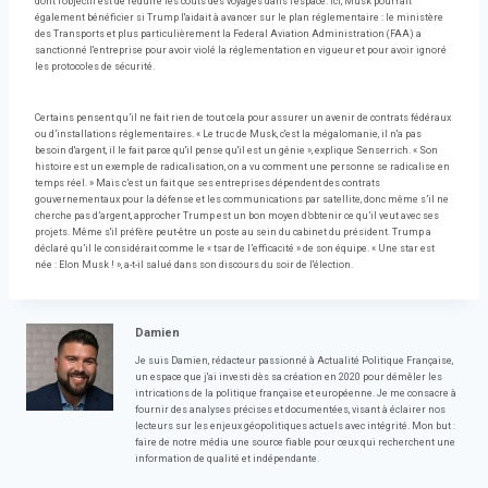
dont l'objectif est de réduire les coûts des voyages dans l'espace. Ici, Musk pourrait
également bénéficier si Trump l'aidait à avancer sur le plan réglementaire : le ministère
des Transports et plus particulièrement la Federal Aviation Administration (FAA) a
sanctionné l'entreprise pour avoir violé la réglementation en vigueur et pour avoir ignoré
les protocoles de sécurité.
Certains pensent qu’il ne fait rien de tout cela pour assurer un avenir de contrats fédéraux
ou d’installations réglementaires. « Le truc de Musk, c'est la mégalomanie, il n'a pas
besoin d'argent, il le fait parce qu'il pense qu'il est un génie », explique Senserrich. « Son
histoire est un exemple de radicalisation, on a vu comment une personne se radicalise en
temps réel. » Mais c’est un fait que ses entreprises dépendent des contrats
gouvernementaux pour la défense et les communications par satellite, donc même s’il ne
cherche pas d’argent, approcher Trump est un bon moyen d’obtenir ce qu’il veut avec ses
projets. Même s'il préfère peut-être un poste au sein du cabinet du président. Trump a
déclaré qu’il le considérait comme le « tsar de l’efficacité » de son équipe. « Une star est
née : Elon Musk ! », a-t-il salué dans son discours du soir de l'élection.
Damien
Je suis Damien, rédacteur passionné à Actualité Politique Française,
un espace que j'ai investi dès sa création en 2020 pour démêler les
intrications de la politique française et européenne. Je me consacre à
fournir des analyses précises et documentées, visant à éclairer nos
lecteurs sur les enjeux géopolitiques actuels avec intégrité. Mon but :
faire de notre média une source fiable pour ceux qui recherchent une
information de qualité et indépendante.