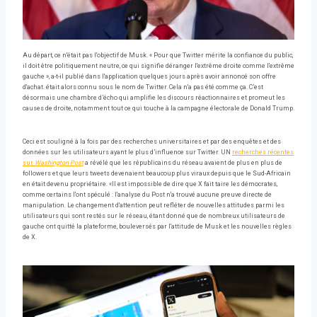
Au départ, ce n'était pas l'objectif de Musk. « Pour que Twitter mérite la confiance du public,
il doit être politiquement neutre, ce qui signifie déranger l'extrême droite comme l'extrême
gauche », a-t-il publié dans l'application quelques jours après avoir annoncé son offre
d'achat. était alors connu sous le nom de Twitter. Cela n'a pas été comme ça. C’est
désormais une chambre d’écho qui amplifie les discours réactionnaires et promeut les
causes de droite, notamment tout ce qui touche à la campagne électorale de Donald Trump.
Ceci est souligné à la fois par des recherches universitaires et par des enquêtes et des
données sur les utilisateurs ayant le plus d’influence sur Twitter. UN
recherches récentes
sur
Washington Post
a révélé que les républicains du réseau avaient de plus en plus de
followers et que leurs tweets devenaient beaucoup plus viraux depuis que le Sud-Africain
en était devenu propriétaire. «Il est impossible de dire que X fait taire les démocrates,
comme certains l'ont spéculé : l'analyse du Post n'a trouvé aucune preuve directe de
manipulation. Le changement d'attention peut refléter de nouvelles attitudes parmi les
utilisateurs qui sont restés sur le réseau, étant donné que de nombreux utilisateurs de
gauche ont quitté la plateforme, bouleversés par l'attitude de Musk et les nouvelles règles
de X.