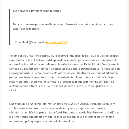
Les nouvelles devraient venir du peuple.
De la part de ceux qui sont réellement sur place et de ceux qui sont réellement des
experts en la matière !
– Elon Musk (@elonmusk)
6 novembre 2024
« Même si les ultra-riches ont toujours essayé d’influencer la politique, peu de personnes
dans l’histoire des États-Unis ont disposé d’un tel mélange de ressources immenses et
ont tenté de les utiliser pour influencer les élections comme l’a fait Musk. «C'est devenu le
symbole du pouvoir extérieur sur la démocratie», a déclaré au Guardian Larry Noble, ancien
avocat général de la Commission électorale fédérale (FEC). «Il aime clairement l'attention,
pas comme beaucoup d'autres riches qui veulent s'impliquer dans la politique tout en
restant en retrait et qui veulent envoyer de l'argent pour que leur nom ne soit pas lié à
certaines choses. Il est là-bas, il veut que son nom soit là-bas. Je pense qu'il veut être
adoré.
Une étude du Harvard Misinformation Review a révélé en 2020 que ceux qui s’appuient
sur les réseaux sociaux pour s’informer étaient plus susceptibles de croire à la
désinformation liée à la pandémie de Covid. Une autre étude de Pew Research a révélé que
les Américains qui comptaient sur les médias sociaux pour s’informer étaient moins
informés en politique que ceux qui ne le faisaient pas.