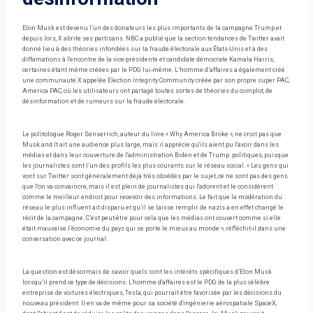
Elon Musk est devenu l’un des donateurs les plus importants de la campagne Trump et
depuis lors, X abrite ses partisans. NBC a publié que la section tendances de Twitter avait
donné lieu à des théories infondées sur la fraude électorale aux États-Unis et à des
diffamations à l'encontre de la vice-présidente et candidate démocrate Kamala Harris,
certaines étant même créées par le PDG lui-même. L’homme d’affaires a également créé
une communauté X appelée Election Integrity Community créée par son propre super PAC,
America PAC, où les utilisateurs ont partagé toutes sortes de théories du complot, de
désinformation et de rumeurs sur la fraude électorale.
Le politologue Roger Senserrich, auteur du livre « Why America Broke », ne croit pas que
Musk and It ait une audience plus large, mais il apprécie qu'ils aient pu l'avoir dans les
médias et dans leur couverture de l'administration Biden et de Trump. politiques, puisque
les journalistes sont l’un des profils les plus courants sur le réseau social. « Les gens qui
vont sur Twitter sont généralement déjà très obsédés par le sujet, ce ne sont pas des gens
que l'on va convaincre, mais il est plein de journalistes qui l'adorent et le considèrent
comme le meilleur endroit pour recevoir des informations. Le fait que la modération du
réseau le plus influent ait disparu et qu’il se laisse remplir de nazis a en effet changé le
récit de la campagne. C’est peut-être pour cela que les médias ont couvert comme si elle
était mauvaise l’économie du pays qui se porte le mieux au monde », réfléchit-il dans une
conversation avec ce journal.
La question est désormais de savoir quels sont les intérêts spécifiques d’Elon Musk
lorsqu’il prend ce type de décisions. L'homme d'affaires est le PDG de la plus célèbre
entreprise de voitures électriques, Tesla, qui pourrait être favorisée par les décisions du
nouveau président. Il en va de même pour sa société d'ingénierie aérospatiale SpaceX,