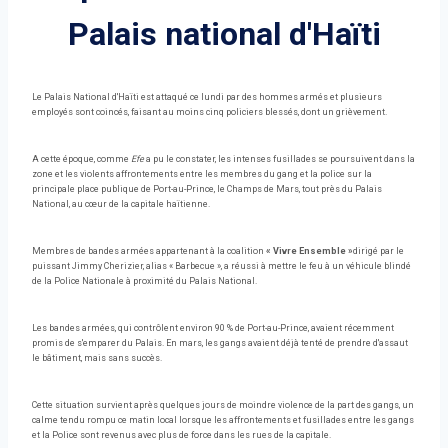
Palais national d'Haïti
Le Palais National d'Haïti est attaqué ce lundi par des hommes armés et plusieurs
employés sont coincés, faisant au moins cinq policiers blessés, dont un grièvement.
A cette époque, comme
Efe
a pu le constater, les intenses fusillades se poursuivent dans la
zone et les violents affrontements entre les membres du gang et la police sur la
principale place publique de Port-au-Prince, le Champs de Mars, tout près du Palais
National, au cœur de la capitale haïtienne.
Membres de bandes armées appartenant à la coalition
« Vivre Ensemble »
dirigé par le
puissant Jimmy Cherizier, alias « Barbecue », a réussi à mettre le feu à un véhicule blindé
de la Police Nationale à proximité du Palais National.
Les bandes armées, qui contrôlent environ 90 % de Port-au-Prince, avaient récemment
promis de s'emparer du Palais. En mars, les gangs avaient déjà tenté de prendre d'assaut
le bâtiment, mais sans succès.
Cette situation survient après quelques jours de moindre violence de la part des gangs, un
calme tendu rompu ce matin local lorsque les affrontements et fusillades entre les gangs
et la Police sont revenus avec plus de force dans les rues de la capitale.