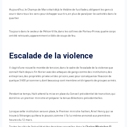
Aujourd'hui, le Champs de Mars était déjà le théâtre de fusillades, obligeant les gens à
courir dans tous les sens pour échapper aux tirs, en plus de paralyser les activités dans le
quartier.
Toujours dans le secteur de Pétion-Ville, dans les collines de Port-au-Prince, quatre corps
ont été retrouvés, apparemment criblés de coups de feu.
Escalade de la violence
Il s'agit d'une nouvelle montée de tension, dans le cadre de l'escalade de la violence que
connaît Haïti depuis fin février avec des attaques de gangs contre des institutions, des
entreprises, des propriétés privées et des prisons, avec pour conséquence l'évasion de
quelque 3 600 prisonniers, dont beaucoup sont membres et dirigeants de groupes armés.
Pendant ce temps, Haïti attend la mise en place du Conseil présidentiel de transition, qui
doit élire un premier ministre et préparer la tenue d'élections présidentielles.
Lorsque cette institution sera en place, le Premier ministre haïtien, Ariel Henry, qui se
trouve à l'étranger, quittera le pouvoir, comme il l'a lui-même annoncé aux premières
heures du 12 mars.
Toutes les clés de l'actualité et des dernières nouvelles, dans le
Chaîne WhatsApp El