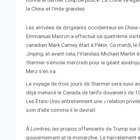
donné le dernier coup de pouce. La Chine va éga
la Chine et l’Inde grandes.
Les arrivées de dirigeants occidentaux en Chine 
Emmanuel Macron a effectué sa quatrième visite.
canadien Mark Carney était à Pékin. Ce mardi, le P
Jinping, et avant cela, l'Irlandais Michael Martin 
Starmer s'envole mercredi pour le géant asiatique
Merz s'en ira.
Le voyage de trois jours de Starmer sera suivi av
déjà menacé le Canada de tarifs douaniers de 100
Les États-Unis entretiennent une « relation priv
soin d’elle comme il le devrait.
À Londres, les propos offensants de Trump sur la 
gouvernement et la monarchie. Le harcèlement e