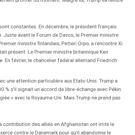
lement profiter du moment. Malgré lui, Trump va rendre
sont constantes. En décembre, le président français
 Juste avant le Forum de Davos, le Premier ministre
remier ministre finlandais, Petteri Orpo, a rencontré Xi
était présent. Le Premier ministre britannique Keir
. En février, le chancelier fédéral allemand Friedrich
ec une attention particulière aux Etats-Unis. Trump a
 % s'il signait un accord de libre-échange avec Pékin.
ilégiée » avec le Royaume-Uni. Mais Trump ne prend pas
contribution des alliés en Afghanistan ont irrité le
xercé contre le Danemark pour qu'il abandonne le