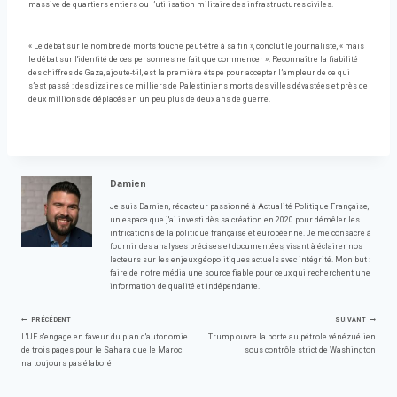
massive de quartiers entiers ou l’utilisation militaire des infrastructures civiles.
« Le débat sur le nombre de morts touche peut-être à sa fin », conclut le journaliste, « mais
le débat sur l'identité de ces personnes ne fait que commencer ». Reconnaître la fiabilité
des chiffres de Gaza, ajoute-t-il, est la première étape pour accepter l’ampleur de ce qui
s’est passé : des dizaines de milliers de Palestiniens morts, des villes dévastées et près de
deux millions de déplacés en un peu plus de deux ans de guerre.
Damien
Je suis Damien, rédacteur passionné à Actualité Politique Française,
un espace que j'ai investi dès sa création en 2020 pour démêler les
intrications de la politique française et européenne. Je me consacre à
fournir des analyses précises et documentées, visant à éclairer nos
lecteurs sur les enjeux géopolitiques actuels avec intégrité. Mon but :
faire de notre média une source fiable pour ceux qui recherchent une
information de qualité et indépendante.
Navigation
PRÉCÉDENT
SUIVANT
L'UE s'engage en faveur du plan d'autonomie
Trump ouvre la porte au pétrole vénézuélien
de trois pages pour le Sahara que le Maroc
sous contrôle strict de Washington
de
n'a toujours pas élaboré