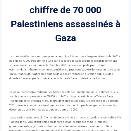
chiffre de 70 000
Palestiniens assassinés à
Gaza
L'armée israélienne a reconnu pour la première fois comme « largement exact » le chiffre
de plus de 70 000 Palestiniens tués dans la bande de Gaza depuis le début de l'offensive
suite aux attaques du Hamas le 7 octobre 2023. Cet aveu, rapporté par un haut
commandant militaire israélien aux médias du pays sous couvert d'anonymat, représente
un tournant significatif après plus de deux ans de remise en question publique des
données fournies par le ministère de la Santé de Gaza, contrôlé par le Hamas.
Selon ce responsable militaire, les Forces de défense israéliennes (FDI) estiment que le
nombre de morts avoisine les 70 000, un chiffre très proche du bilan officiel de Gaza
Health, qui porte le total à 71 667 morts, dont plus de 450 depuis le cessez-le-feu d’octobre
2025. L’armée elle-même admet que ce décompte n’inclut pas les corps restés sous les
décombres, que le Hamas place autour d’autres. 10 000.
L'acceptation tacite de ce chiffre met fin, en pratique, à un débat qui, selon le journaliste Nir
Hasson dans
Haaretz
était fermé en dehors d’Israël depuis des mois. « Tous les
gouvernements, organisations humanitaires et universitaires travaillant sur Gaza
considèrent les données du ministère de la Santé comme très fiables », rappelle-t-il. En