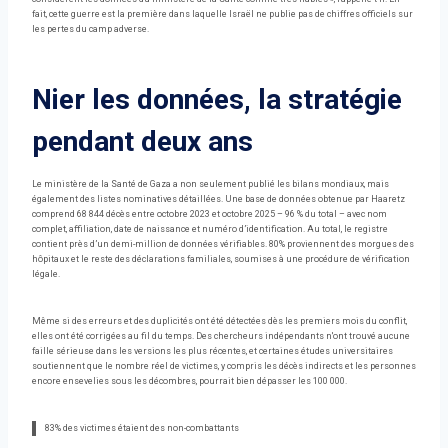
fait, cette guerre est la première dans laquelle Israël ne publie pas de chiffres officiels sur
les pertes du camp adverse.
Nier les données, la stratégie
pendant deux ans
Le ministère de la Santé de Gaza a non seulement publié les bilans mondiaux, mais
également des listes nominatives détaillées. Une base de données obtenue par Haaretz
comprend 68 844 décès entre octobre 2023 et octobre 2025 – 96 % du total – avec nom
complet, affiliation, date de naissance et numéro d’identification. Au total, le registre
contient près d’un demi-million de données vérifiables. 80% proviennent des morgues des
hôpitaux et le reste des déclarations familiales, soumises à une procédure de vérification
légale.
Même si des erreurs et des duplicités ont été détectées dès les premiers mois du conflit,
elles ont été corrigées au fil du temps. Des chercheurs indépendants n'ont trouvé aucune
faille sérieuse dans les versions les plus récentes, et certaines études universitaires
soutiennent que le nombre réel de victimes, y compris les décès indirects et les personnes
encore ensevelies sous les décombres, pourrait bien dépasser les 100 000.
83% des victimes étaient des non-combattants