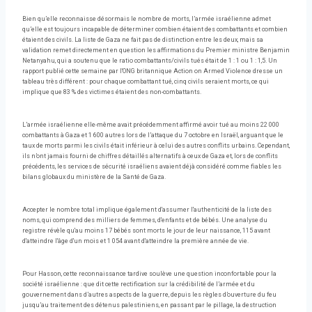
Bien qu’elle reconnaisse désormais le nombre de morts, l’armée israélienne admet
qu’elle est toujours incapable de déterminer combien étaient des combattants et combien
étaient des civils. La liste de Gaza ne fait pas de distinction entre les deux, mais sa
validation remet directement en question les affirmations du Premier ministre Benjamin
Netanyahu, qui a soutenu que le ratio combattants/civils tués était de 1 : 1 ou 1 : 1,5. Un
rapport publié cette semaine par l'ONG britannique Action on Armed Violence dresse un
tableau très différent : pour chaque combattant tué, cinq civils seraient morts, ce qui
implique que 83 % des victimes étaient des non-combattants.
L’armée israélienne elle-même avait précédemment affirmé avoir tué au moins 22 000
combattants à Gaza et 1 600 autres lors de l’attaque du 7 octobre en Israël, arguant que le
taux de morts parmi les civils était inférieur à celui des autres conflits urbains. Cependant,
ils n’ont jamais fourni de chiffres détaillés alternatifs à ceux de Gaza et, lors de conflits
précédents, les services de sécurité israéliens avaient déjà considéré comme fiables les
bilans globaux du ministère de la Santé de Gaza.
Accepter le nombre total implique également d'assumer l'authenticité de la liste des
noms, qui comprend des milliers de femmes, d'enfants et de bébés. Une analyse du
registre révèle qu'au moins 17 bébés sont morts le jour de leur naissance, 115 avant
d'atteindre l'âge d'un mois et 1 054 avant d'atteindre la première année de vie.
Pour Hasson, cette reconnaissance tardive soulève une question inconfortable pour la
société israélienne : que dit cette rectification sur la crédibilité de l’armée et du
gouvernement dans d’autres aspects de la guerre, depuis les règles d’ouverture du feu
jusqu’au traitement des détenus palestiniens, en passant par le pillage, la destruction