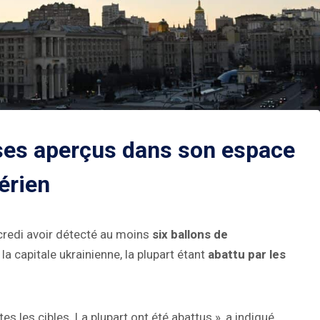
sses aperçus dans son espace
érien
credi avoir détecté au moins
six ballons de
la capitale ukrainienne, la plupart étant
abattu par les
es les cibles. La plupart ont été abattus », a indiqué