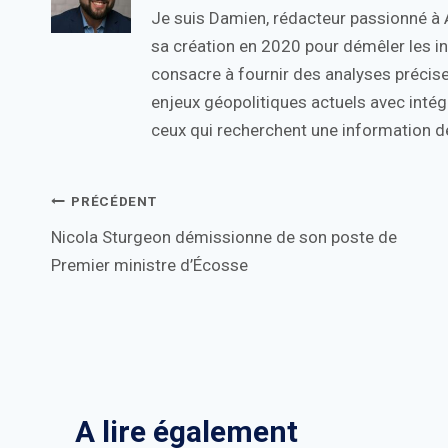
Je suis Damien, rédacteur passionné à Ac
sa création en 2020 pour démêler les in
consacre à fournir des analyses précise
enjeux géopolitiques actuels avec intégr
ceux qui recherchent une information de
Navigation
PRÉCÉDENT
Nicola Sturgeon démissionne de son poste de
de
Premier ministre d’Écosse
l’article
A lire également