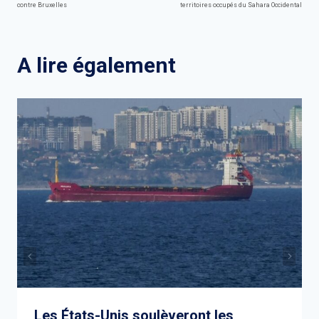
de
contre Bruxelles
territoires occupés du Sahara Occidental
l’article
A lire également
Les États-Unis soulèveront les