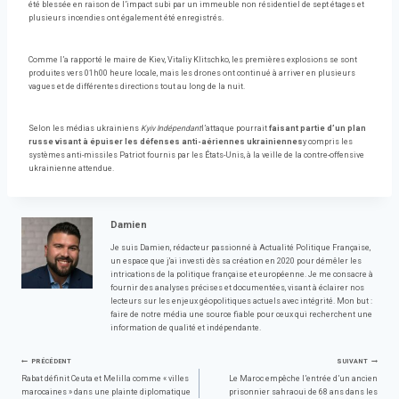
été blessée en raison de l’impact subi par un immeuble non résidentiel de sept étages et
plusieurs incendies ont également été enregistrés.
Comme l’a rapporté le maire de Kiev, Vitaliy Klitschko, les premières explosions se sont
produites vers 01h00 heure locale, mais les drones ont continué à arriver en plusieurs
vagues et de différentes directions tout au long de la nuit.
Selon les médias ukrainiens
Kyiv Indépendant
l’attaque pourrait
faisant partie d’un plan
russe visant à épuiser les défenses anti-aériennes ukrainiennes
y compris les
systèmes anti-missiles Patriot fournis par les États-Unis, à la veille de la contre-offensive
ukrainienne attendue.
Damien
Je suis Damien, rédacteur passionné à Actualité Politique Française,
un espace que j'ai investi dès sa création en 2020 pour démêler les
intrications de la politique française et européenne. Je me consacre à
fournir des analyses précises et documentées, visant à éclairer nos
lecteurs sur les enjeux géopolitiques actuels avec intégrité. Mon but :
faire de notre média une source fiable pour ceux qui recherchent une
information de qualité et indépendante.
Navigation
PRÉCÉDENT
SUIVANT
Rabat définit Ceuta et Melilla comme « villes
Le Maroc empêche l’entrée d’un ancien
marocaines » dans une plainte diplomatique
prisonnier sahraoui de 68 ans dans les