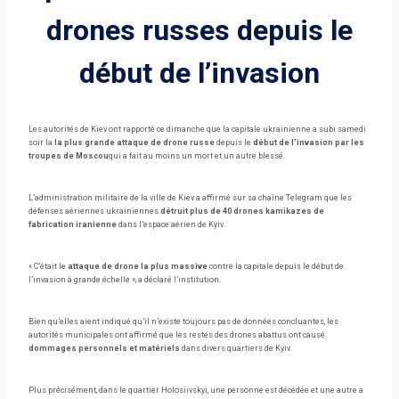
drones russes depuis le
début de l’invasion
Les autorités de Kiev ont rapporté ce dimanche que la capitale ukrainienne a subi samedi
soir la
la plus grande attaque de drone russe
depuis le
début de l’invasion par les
troupes de Moscou
qui a fait au moins un mort et un autre blessé.
L’administration militaire de la ville de Kiev a affirmé sur sa chaîne Telegram que les
défenses aériennes ukrainiennes
détruit plus de 40 drones kamikazes de
fabrication iranienne
dans l’espace aérien de Kyiv.
« C’était le
attaque de drone la plus massive
contre la capitale depuis le début de
l’invasion à grande échelle », a déclaré l’institution.
Bien qu’elles aient indiqué qu’il n’existe toujours pas de données concluantes, les
autorités municipales ont affirmé que les restes des drones abattus ont causé
dommages personnels et matériels
dans divers quartiers de Kyiv.
Plus précisément, dans le quartier Holosiivskyi, une personne est décédée et une autre a