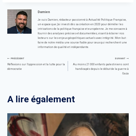
Damien
Je suis Damien, rédacteur passionné à Actualité Politique Française,
un espace que j'ai investi dès sa création en 2020 pour démêler les
intrications de la politique française et européenne. Je me consacre à
fournir des analyses précises et documentées, visant à éclairer nos
lecteurs sur les enjeux géopolitiques actuels avec intégrité. Mon but :
faire de notre média une source fiable pour ceux qui recherchent une
information de qualité et indépendante.
Navigation
PRÉCÉDENT
SUIVANT
Réflexions sur l'oppression et la lutte pour la
Au moins 21 000 enfants palestiniens sont
démocratie
handicapés depuis le début de la guerre à
de
Gaza
l’article
A lire également