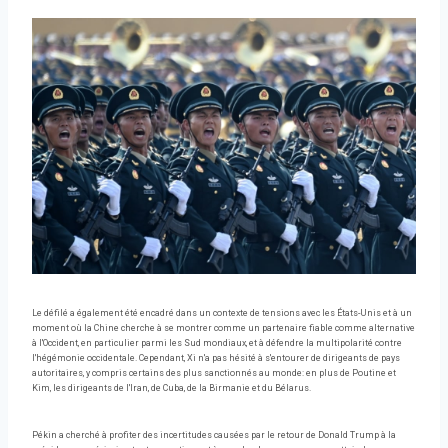
Le défilé a également été encadré dans un contexte de tensions avec les États-Unis et à un
moment où la Chine cherche à se montrer comme un partenaire fiable comme alternative
à l'Occident, en particulier parmi les Sud mondiaux, et à défendre la multipolarité contre
l'hégémonie occidentale. Cependant, Xi n'a pas hésité à s'entourer de dirigeants de pays
autoritaires, y compris certains des plus sanctionnés au monde: en plus de Poutine et
Kim, les dirigeants de l'Iran, de Cuba, de la Birmanie et du Bélarus.
Pékin a cherché à profiter des incertitudes causées par le retour de Donald Trump à la