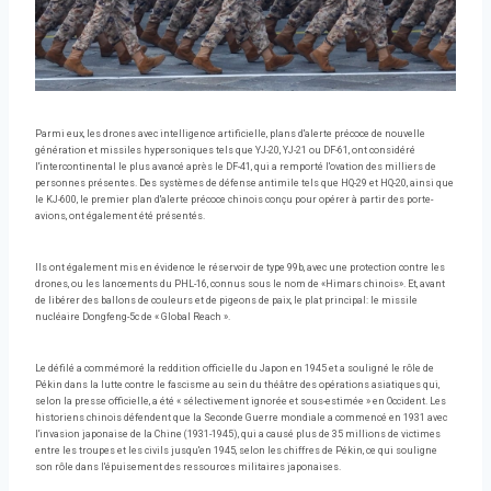
Parmi eux, les drones avec intelligence artificielle, plans d'alerte précoce de nouvelle
génération et missiles hypersoniques tels que YJ-20, YJ-21 ou DF-61, ont considéré
l'intercontinental le plus avancé après le DF-41, qui a remporté l'ovation des milliers de
personnes présentes. Des systèmes de défense antimile tels que HQ-29 et HQ-20, ainsi que
le KJ-600, le premier plan d'alerte précoce chinois conçu pour opérer à partir des porte-
avions, ont également été présentés.
Ils ont également mis en évidence le réservoir de type 99b, avec une protection contre les
drones, ou les lancements du PHL-16, connus sous le nom de «Himars chinois». Et, avant
de libérer des ballons de couleurs et de pigeons de paix, le plat principal: le missile
nucléaire Dongfeng-5c de « Global Reach ».
Le défilé a commémoré la reddition officielle du Japon en 1945 et a souligné le rôle de
Pékin dans la lutte contre le fascisme au sein du théâtre des opérations asiatiques qui,
selon la presse officielle, a été « sélectivement ignorée et sous-estimée » en Occident. Les
historiens chinois défendent que la Seconde Guerre mondiale a commencé en 1931 avec
l'invasion japonaise de la Chine (1931-1945), qui a causé plus de 35 millions de victimes
entre les troupes et les civils jusqu'en 1945, selon les chiffres de Pékin, ce qui souligne
son rôle dans l'épuisement des ressources militaires japonaises.