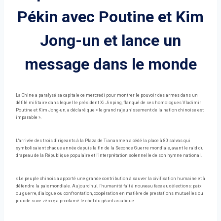
Pékin avec Poutine et Kim
Jong-un et lance un
message dans le monde
La Chine a paralysé sa capitale ce mercredi pour montrer le pouvoir des armes dans un
défilé militaire dans lequel le président Xi Jinping, flanqué de ses homologues Vladimir
Poutine et Kim Jong-un, a déclaré que « le grand rajeunissement de la nation chinoise est
imparable ».
L'arrivée des trois dirigeants à la Plaza de Tiananmen a cédé la place à 80 salvas qui
symbolisaient chaque année depuis la fin de la Seconde Guerre mondiale, avant le raid du
drapeau de la République populaire et l'interprétation solennelle de son hymne national.
« Le peuple chinois a apporté une grande contribution à sauver la civilisation humaine et à
défendre la paix mondiale. Aujourd'hui, l'humanité fait à nouveau face aux élections: paix
ou guerre, dialogue ou confrontation, coopération en matière de prestations mutuelles ou
jeux de suce zéro », a proclamé le chef du géant asiatique.