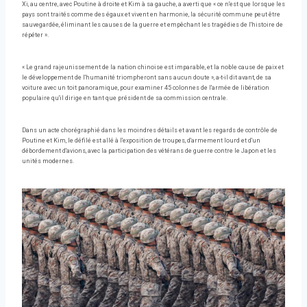
Xi, au centre, avec Poutine à droite et Kim à sa gauche, a averti que « ce n'est que lorsque les
pays sont traités comme des égaux et vivent en harmonie, la sécurité commune peut être
sauvegardée, éliminant les causes de la guerre et empêchant les tragédies de l'histoire de
répéter ».
« Le grand rajeunissement de la nation chinoise est imparable, et la noble cause de paix et
le développement de l'humanité triompheront sans aucun doute », a-t-il dit avant, de sa
voiture avec un toit panoramique, pour examiner 45 colonnes de l'armée de libération
populaire qu'il dirige en tant que président de sa commission centrale.
Dans un acte chorégraphié dans les moindres détails et avant les regards de contrôle de
Poutine et Kim, le défilé est allé à l'exposition de troupes, d'armement lourd et d'un
débordement d'avions, avec la participation des vétérans de guerre contre le Japon et les
unités modernes.