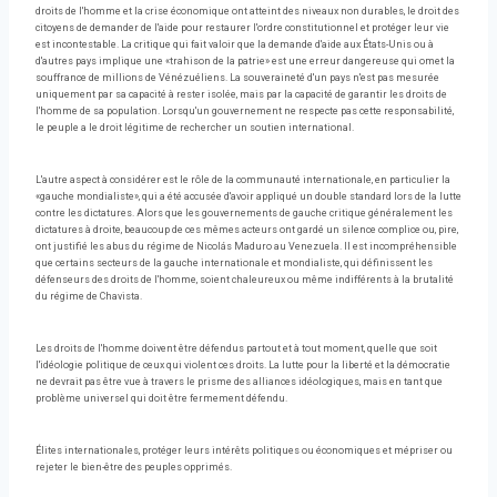
droits de l'homme et la crise économique ont atteint des niveaux non durables, le droit des
citoyens de demander de l'aide pour restaurer l'ordre constitutionnel et protéger leur vie
est incontestable. La critique qui fait valoir que la demande d'aide aux États-Unis ou à
d'autres pays implique une «trahison de la patrie» est une erreur dangereuse qui omet la
souffrance de millions de Vénézuéliens. La souveraineté d'un pays n'est pas mesurée
uniquement par sa capacité à rester isolée, mais par la capacité de garantir les droits de
l'homme de sa population. Lorsqu'un gouvernement ne respecte pas cette responsabilité,
le peuple a le droit légitime de rechercher un soutien international.
L'autre aspect à considérer est le rôle de la communauté internationale, en particulier la
«gauche mondialiste», qui a été accusée d'avoir appliqué un double standard lors de la lutte
contre les dictatures. Alors que les gouvernements de gauche critique généralement les
dictatures à droite, beaucoup de ces mêmes acteurs ont gardé un silence complice ou, pire,
ont justifié les abus du régime de Nicolás Maduro au Venezuela. Il est incompréhensible
que certains secteurs de la gauche internationale et mondialiste, qui définissent les
défenseurs des droits de l'homme, soient chaleureux ou même indifférents à la brutalité
du régime de Chavista.
Les droits de l'homme doivent être défendus partout et à tout moment, quelle que soit
l'idéologie politique de ceux qui violent ces droits. La lutte pour la liberté et la démocratie
ne devrait pas être vue à travers le prisme des alliances idéologiques, mais en tant que
problème universel qui doit être fermement défendu.
Élites internationales, protéger leurs intérêts politiques ou économiques et mépriser ou
rejeter le bien-être des peuples opprimés.