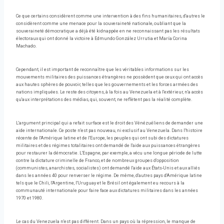
Ce que certains considèrent comme une intervention à des fins humanitaires, d'autres le
considèrent comme une menace pour la souveraineté nationale, oubliant que la
souveraineté démocratique a déjà été kidnappée en ne reconnaissant pas les résultats
électoraux qui ont donné la victoire à Edmundo González Urrutia et María Corina
Machado.
Cependant, il est important de reconnaître que les véritables informations sur les
mouvements militaires des puissances étrangères ne possèdent que ceux qui ont accès
aux hautes sphères de pouvoir, telles que les gouvernements et les forces armées des
nations impliquées. Le reste des citoyens, à la fois au Venezuela et à l'extérieur, n'a accès
qu'aux interprétations des médias, qui, souvent, ne reflètent pas la réalité complète.
L'argument principal qui a refait surface est le droit des Vénézuéliens de demander une
aide internationale. Ce poste n'est pas nouveau, ni exclusif au Venezuela. Dans l'histoire
récente de l'Amérique latine et de l'Europe, les peuples qui ont subi des dictatures
militaires et des régimes totalitaires ont demandé de l'aide aux puissances étrangères
pour restaurer la démocratie. L'Espagne, par exemple, a vécu une longue période de lutte
contre la dictature criminelle de Franco, et de nombreux groupes d'opposition
(communistes, anarchistes, socialistes) ont demandé l'aide aux États-Unis et aux alliés
dans les années 40 pour renverser le régime. De même, d'autres pays d'Amérique latine
tels que le Chili, l'Argentine, l'Uruguay et le Brésil ont également eu recours à la
communauté internationale pour faire face aux dictatures militaires dans les années
1970 et 1980.
Le cas du Venezuela n'est pas différent. Dans un pays où la répression, le manque de