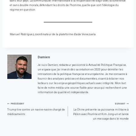
dans leur pays. La communauté internationale a la responsabilité d'agir avec la cohérence
et sans double morale, défendant les droits de l'homme, quelle que soit l'idéologie du
régime en question.
Manuel Rodríguez, coordinateur de la plateforme d'aide Venezuela
Damien
Je suis Damien, rédacteur passionné à Actualité Politique Française,
un espace que j'ai investi dès sa création en 2020 pour démêler les
intrications de la politique française et européenne. Je me consacre à
fournir des analyses précises et documentées, visant à éclairer nos
lecteurs sur les enjeux géopolitiques actuels avec intégrité. Mon but :
faire de notre média une source fiable pour ceux qui recherchent une
information de qualité et indépendante.
Navigation
PRÉCÉDENT
SUIVANT
Trump tire contre un navire-navire chargé de
La Chine présente sa puissance militaire à
médicaments
Pékin avec Poutine et Kim Jong-un et lance
de
un message dans le monde
l’article