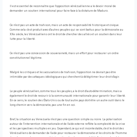
Il est essentiel de reconnaître que l'opposition vénézuélienne a le devoir moral de
demander un soutien international pour faire face à la dictature de Maduro.
Ce n'est pas un acte de trahison, mais un acte de responsabilité historique et civique.
Comme cela s'est produit avec d'autres peuples qui se sont battus pour la démocratie au
XXe siècle, les Vénézuéliens ont le droit de chercher des alliés et un soutien dans leur
lutte pour la liberté.
Ce n'est pas une concession de souveraineté, mais un effort pour restaurer un ordre
constitutionnel légitime.
Malgré les critiques et les accusations de trahison, l'opposition ne devrait pas être
intimidée par des attaques idéologiques qui cherchent à délégitimer leur droit d'agir.
Le peuple vénézuélien, comme tous les peuples, a le droit d'auto-détermination, mais a
également le droit de recourir à la communauté internationale pour garantir leur liberté.
En ce sens, le soutien des États-Unis ou de tout autre pays doit être un autre outil dans le
long chemin vers la démocratie, pas une fin en soi.
Bref, la situation au Venezuela n'est pas une question simple ou noire. La polarisation
autour de l'intervention internationale et de l'aide externe reflète la complexité de la crise
et les perspectives multiples en jeu. Cependant, ce qui est incontestable, c'est le droit des
Vénézuéliens de demander de l'aide pour restaurer la démocratie et les droits de l'homme