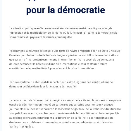
pour la démocratie
La situation politique au Venezuela a atteint des niveaux extrêmes d'oppression, de
répression et de manipulation de la réalité où la lutte pour la liberté, la démocratie et la
souveraineté du pays a été déformée et manipulée.
Récemment, la nouvelle de l'envoi d'une flotte de navires militaires par les États-Unis aux
Caraïbes pour lutter contre le trafic de drogue a généré un tourbillon de réactions. Alors
que certains l'interprètent comme une intervention militaire possible au Venezuela,
d'autres défendent la nécessité d'une aide internationale pour restaurer l'ordre
constitutionnel et mettre fin à l'oppression et à la crise humanitaire.
Dans ce contexte, il est crucial de réfléchir sur le droit légitime des Vénézuéliens de
demander de l'aide dans leur lutte pour la démocratie.
Le débat autour de l'intervention étrangère au Venezuela a été impliqué dans une épaisse
couche de désinformation, motivé en partie à ce que certains appellent des « pseudo-
journalistes » ou des influenceurs à la recherche de goûts ou de la recherche du « tubazo »
si appelé à ces acteurs, dont beaucoup proviennent de l'élite politique ou économique liée
au régime de chavista, contribuent à la distorsion de la réalité. Ils parlent d'invasion,
d'interventions militaires imminentes, sans informations directes ou vérifiées des
parties impliquées.