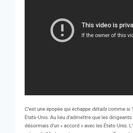
C'est une épopée qui échappe
détails
comme si Tr
États-Unis. Au lieu d’admettre que les dirigeants
désormais d’un « accord » avec les États-Unis. L