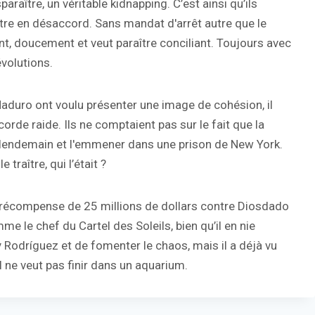
araître, un véritable kidnapping. C’est ainsi qu’ils
re en désaccord. Sans mandat d'arrêt autre que le
t, doucement et veut paraître conciliant. Toujours avec
volutions.
duro ont voulu présenter une image de cohésion, il
corde raide. Ils ne comptaient pas sur le fait que la
au lendemain et l'emmener dans une prison de New York.
e traître, qui l’était ?
ne récompense de 25 millions de dollars contre Diosdado
e le chef du Cartel des Soleils, bien qu’il en nie
lcy Rodríguez et de fomenter le chaos, mais il a déjà vu
l ne veut pas finir dans un aquarium.