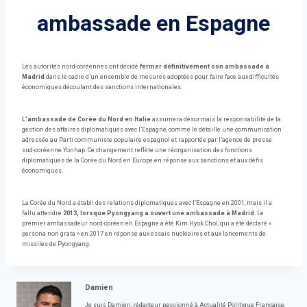
ambassade en Espagne
Les autorités nord-coréennes ont décidé
fermer définitivement son ambassade à
Madrid
dans le cadre d’un ensemble de mesures adoptées pour faire face aux difficultés
économiques découlant des sanctions internationales.
L’ambassade de Corée du Nord en Italie
assumera désormais la responsabilité de la
gestion des affaires diplomatiques avec l’Espagne, comme le détaille une communication
adressée au Parti communiste populaire espagnol et rapportée par l’agence de presse
sud-coréenne Yonhap. Ce changement reflète une réorganisation des fonctions
diplomatiques de la Corée du Nord en Europe en réponse aux sanctions et aux défis
économiques.
La Corée du Nord a établi des relations diplomatiques avec l’Espagne en 2001, mais il a
fallu attendre
2013, lorsque Pyongyang a ouvert une ambassade à Madrid
. Le
premier ambassadeur nord-coréen en Espagne a été Kim Hyok Chol, qui a été déclaré «
persona non grata » en 2017 en réponse aux essais nucléaires et aux lancements de
missiles de Pyongyang.
Damien
Je suis Damien, rédacteur passionné à Actualité Politique Française,