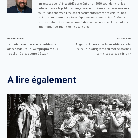
un espace que j'ai investi dès sa création en 2020 pour démêler les
intrications de la politique française et européenne. Je me consacre à
fournir des analyses précises et documentées, visant à éclairer nos
lecteurs sur les enjeux géopolitiques actuels avec intégrité. Mon but :
faire de notre média une source fiable pour ceux qui recherchent une
information de qualité et indépendante.
Navigation
PRÉCÉDENT
SUIVANT
La Jordanie annonce le retrait de son
Angelina Jolie accuse Israël et dénonce le
ambassadeur à Tel-Aviv jusqu’à ce qu’«
fait que les dirigeants du monde soient «
de
Israël arrête sa guerre à Gaza »
complices de ses crimes »
l’article
A lire également