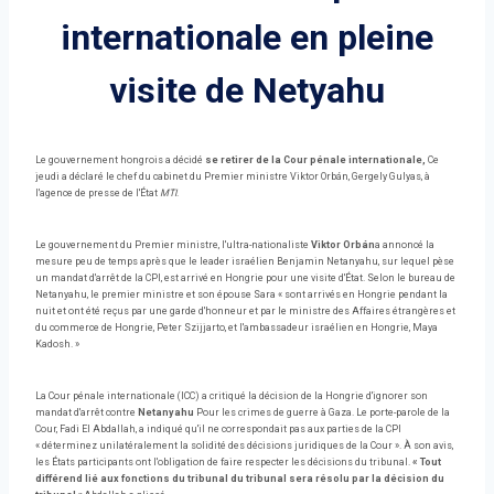
internationale en pleine
visite de Netyahu
Le gouvernement hongrois a décidé
se retirer de la Cour pénale internationale,
Ce
jeudi a déclaré le chef du cabinet du Premier ministre Viktor Orbán, Gergely Gulyas, à
l'agence de presse de l'État
MTI
.
Le gouvernement du Premier ministre, l'ultra-nationaliste
Viktor Orbán
a annoncé la
mesure peu de temps après que le leader israélien Benjamin Netanyahu, sur lequel pèse
un mandat d'arrêt de la CPI, est arrivé en Hongrie pour une visite d'État. Selon le bureau de
Netanyahu, le premier ministre et son épouse Sara « sont arrivés en Hongrie pendant la
nuit et ont été reçus par une garde d'honneur et par le ministre des Affaires étrangères et
du commerce de Hongrie, Peter Szijjarto, et l'ambassadeur israélien en Hongrie, Maya
Kadosh. »
La Cour pénale internationale (ICC) a critiqué la décision de la Hongrie d'ignorer son
mandat d'arrêt contre
Netanyahu
Pour les crimes de guerre à Gaza. Le porte-parole de la
Cour, Fadi El Abdallah, a indiqué qu'il ne correspondait pas aux parties de la CPI
« déterminez unilatéralement la solidité des décisions juridiques de la Cour ». À son avis,
les États participants ont l'obligation de faire respecter les décisions du tribunal.
« Tout
différend lié aux fonctions du tribunal du tribunal sera résolu par la décision du