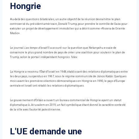
Hongrie
Au-delà des questions bilatérales, un autre objectif de la réunion devrait être le plan
controversé du président américain, Donald Trump, pour prendre le contrôle de Gaza pour
exécuter un projet de développement immobilier qui a décrit comme «Riviera de Oriente
Medio».
Le journal
Les temps d'Israël
Il a assuré sur la question que Netanyahu essaie de
convaincre le plus grand nombre de pays de créer une coalition pour soutenir le plan de
Trump, selon le portail indépendant hongrois
Télex
.
La Hongrie a reconnu l'État d'Israël en 1948, établissant des relations diplomatiques entre
les deux pays, suspendus en 1967, sous le régime communiste de János Kádár. Quelques
mois avant les premières élections démocratiques en Hongrie en 1990, le pays d'Europe
centrale et Israël ont rétabli les relations diplomatiques.
Le gouvernement d'Orbán a ouvert un bureau commercial de Hongrie ayant un statut
diplomatique à Jérusalem en 2019, un fait symbolique étant donné le caractère contesté
de la ville avec l'autorité palestinienne.
L'UE demande une