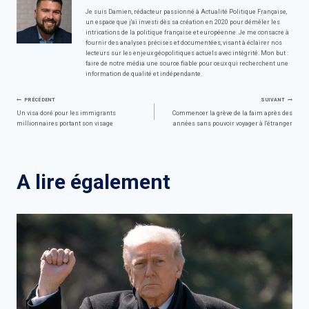
Je suis Damien, rédacteur passionné à Actualité Politique Française,
un espace que j'ai investi dès sa création en 2020 pour démêler les
intrications de la politique française et européenne. Je me consacre à
fournir des analyses précises et documentées, visant à éclairer nos
lecteurs sur les enjeux géopolitiques actuels avec intégrité. Mon but :
faire de notre média une source fiable pour ceux qui recherchent une
information de qualité et indépendante.
Navigation
PRÉCÉDENT
SUIVANT
Un visa doré pour les immigrants
Commencer la grève de la faim après des
millionnaires portant son visage
années sans pouvoir voyager à l'étranger
de
l’article
A lire également