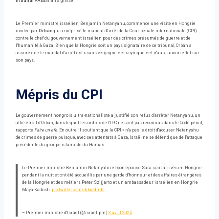
tribunal »
Abdallah a glissé.
Le Premier ministre israélien, Benjamín Netanyahu, commence une visite en Hongrie
invitée par
Orbán
qui a méprisé le mandat d'arrêt de la Cour pénale internationale (CPI)
contre le chef du gouvernement israélien pour des crimes présumés de guerre et de
l'humanité à Gaza. Bien que la Hongrie soit un pays signataire de ce tribunal, Orbán a
assuré que le mandat d'arrêt est « sans vergogne » et « cynique » et n'aura aucun effet sur
son pays.
Mépris du CPI
Le gouvernement hongrois ultra-nationaliste a justifié son refus d'arrêter Netanyahu, un
allié étroit d'Orbán, dans lequel les ordres de l'IPC ne sont pas reconnus dans le Code pénal,
rapporte
Faire un efe
. En outre, il soutient que le CPI « n'a pas le droit d'accuser Netanyahu
de crimes de guerre puisque, avec ses attentats à Gaza, Israël ne se défend que de l'attaque
précédente du groupe islamiste du Hamas.
Le Premier ministre Benjamin Netanyahu et son épouse Sara sont arrivés en Hongrie
pendant la nuit et ont été accueillis par une garde d'honneur et des affaires étrangères
de la Hongrie et des métiers Peter Szijjarto et un ambassadeur israélien en Hongrie
Maya Kadosh.
pic.twitter.com/dikiddtnbf
– Premier ministre d'Israël (@israelipm)
3 avril 2025