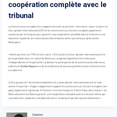
coopération complète avec le
tribunal
La Commission européenne a rappelé mercredi sa position « très claire » pour soutenir la
Cour pénale internationale (CPI) et les conclusions du Conseil européen, également
soutenue par la Hongrie, pour garantir une coopération complète avec le tribunal et une
exécution rapide de ses ordonnances d'arrestation, telles que celle qui pèse contre
Netanyahu.
« Notre position sur l'IPC est très claire. L'UE soutient la Cour pénale internationale et le
principe établi dans un statut de Rome, qui respectait également les tribunaux,
l'indépendance et l'impartialité », a déclaré la porte-parole de la communauté extérieure,
extérieure,
Anitta Hipper
lors de la conférence de presse quotidienne de la Commission
européenne.
L'UE, a ajouté, est « fermement attachée à la justice pénale internationale et à la lutte
contre l'impunité ». Hipper a également rappelé les conclusions du Conseil européen (les
pays), également signée par le Premier ministre hongrois, Viktro Orban, dans lequel « les
États exhortent les États à garantir une coopération complète avec le tribunal, même par
une exécution rapide des mandats d'arrêt en instance et par des accords bénévoles ».
Damien