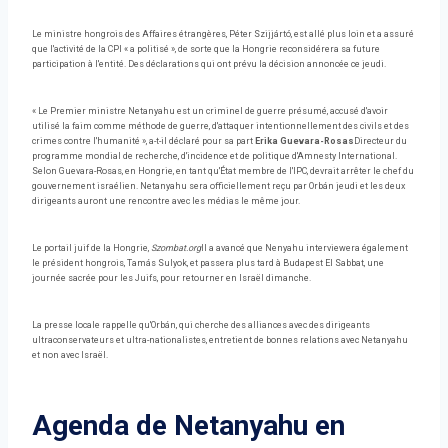
Le ministre hongrois des Affaires étrangères, Péter Szijjártó, est allé plus loin et a assuré
que l'activité de la CPI « a politisé », de sorte que la Hongrie reconsidérera sa future
participation à l'entité. Des déclarations qui ont prévu la décision annoncée ce jeudi.
« Le Premier ministre Netanyahu est un criminel de guerre présumé, accusé d'avoir
utilisé la faim comme méthode de guerre, d'attaquer intentionnellement des civils et des
crimes contre l'humanité », a-t-il déclaré pour sa part
Erika Guevara-Rosas
Directeur du
programme mondial de recherche, d'incidence et de politique d'Amnesty International.
Selon Guevara-Rosas, en Hongrie, en tant qu'État membre de l'IPC, devrait arrêter le chef du
gouvernement israélien. Netanyahu sera officiellement reçu par Orbán jeudi et les deux
dirigeants auront une rencontre avec les médias le même jour.
Le portail juif de la Hongrie,
Szombat.org
Il a avancé que Nenyahu interviewera également
le président hongrois, Tamás Sulyok, et passera plus tard à Budapest El Sabbat, une
journée sacrée pour les Juifs, pour retourner en Israël dimanche.
La presse locale rappelle qu'Orbán, qui cherche des alliances avec des dirigeants
ultraconservateurs et ultra-nationalistes, entretient de bonnes relations avec Netanyahu
et non avec Israël.
Agenda de Netanyahu en