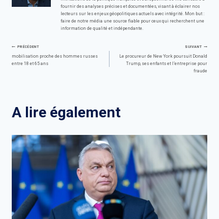
fournir des analyses précises et documentées, visant à éclairer nos
lecteurs sur les enjeux géopolitiques actuels avec intégrité. Mon but :
faire de notre média une source fiable pour ceux qui recherchent une
information de qualité et indépendante.
Navigation
PRÉCÉDENT
SUIVANT
mobilisation proche des hommes russes
Le procureur de New York poursuit Donald
entre 18 et 65 ans
Trump, ses enfants et l’entreprise pour
de
fraude
l’article
A lire également