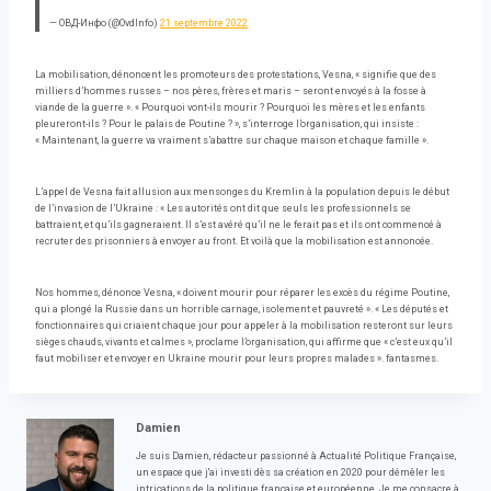
— ОВД-Инфо (@OvdInfo)
21 septembre 2022
La mobilisation, dénoncent les promoteurs des protestations, Vesna, « signifie que des
milliers d’hommes russes – nos pères, frères et maris – seront envoyés à la fosse à
viande de la guerre ». « Pourquoi vont-ils mourir ? Pourquoi les mères et les enfants
pleureront-ils ? Pour le palais de Poutine ? », s’interroge l’organisation, qui insiste :
« Maintenant, la guerre va vraiment s’abattre sur chaque maison et chaque famille ».
L’appel de Vesna fait allusion aux mensonges du Kremlin à la population depuis le début
de l’invasion de l’Ukraine : « Les autorités ont dit que seuls les professionnels se
battraient, et qu’ils gagneraient. Il s’est avéré qu’il ne le ferait pas et ils ont commencé à
recruter des prisonniers à envoyer au front. Et voilà que la mobilisation est annoncée.
Nos hommes, dénonce Vesna, « doivent mourir pour réparer les excès du régime Poutine,
qui a plongé la Russie dans un horrible carnage, isolement et pauvreté ». « Les députés et
fonctionnaires qui criaient chaque jour pour appeler à la mobilisation resteront sur leurs
sièges chauds, vivants et calmes », proclame l’organisation, qui affirme que « c’est eux qu’il
faut mobiliser et envoyer en Ukraine mourir pour leurs propres malades ». fantasmes.
Damien
Je suis Damien, rédacteur passionné à Actualité Politique Française,
un espace que j'ai investi dès sa création en 2020 pour démêler les
intrications de la politique française et européenne. Je me consacre à