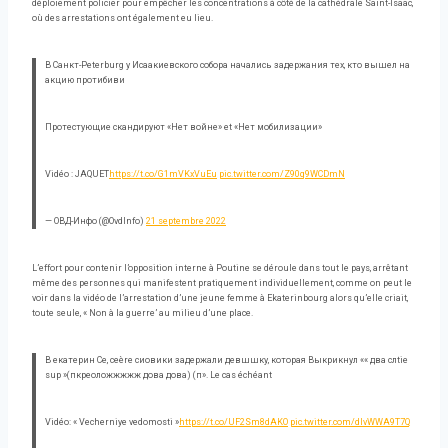
déploiement policier pour empêcher les concentrations à côté de la cathédrale Saint-Isaac,
où des arrestations ont également eu lieu.
В Санкт-Peterburg у Исаакиевского собора начались задержания тех, кто вышел на
акцию протибиви
Протестующие скандируют «Нет войне» et «Нет мобилизации»
Vidéo : JAQUET
https://t.co/G1mVKxVuEu
pic.twitter.com/Z90q9WCDmN
— ОВД-Инфо (@OvdInfo)
21 septembre 2022
L’effort pour contenir l’opposition interne à Poutine se déroule dans tout le pays, arrêtant
même des personnes qui manifestent pratiquement individuellement, comme on peut le
voir dans la vidéo de l’arrestation d’une jeune femme à Ekaterinbourg alors qu’elle criait,
toute seule, « Non à la guerre’ au milieu d’une place.
В екатерин Ce, сеère сиовики задержали девшшку, которая Выкрикнул «« два слtie
sup »(пкреоложжжжж дова дова) (п». Le cas échéant
Vidéo: « Vecherniye vedomosti »
https://t.co/UF2Sm8dAKO
pic.twitter.com/dlvWWA9T7Q