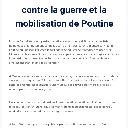
contre la guerre et la
mobilisation de Poutine
Moscou, Saint-Pétersbourg et d’autres villes russes sont le théâtre ce mercredi de
nombreuses manifestations contre la guerre et la mobilisation annoncée par Vladimir
Poutine, qui menace d’envoyer des centaines de milliers de réservistes combattre en
Ukraine. La plateforme d’opposition Vesna a appelé ces marches, qui ont déjà eu lieu après
le début de l’invasion en février. Les concentrations ont donné lieu à de nombreuses
arrestations avant même de se renforcer.
À Moscou, des unités anti-émeute de la police ont agi contre des manifestants qui ont crié
des slogans tels que « Non à la guerre » et « Non à la mobilisation ». La police est entrée
parmi les manifestants et a arrêté une multitude de citoyens qui ont été retirés de la
marche par deux ou quatre agents.
Les manifestations se déroulent dans les centres-villes des villes et le Kremlin agit avec
force pour les contenir, tandis que les manifestants tentent de former des cordons qui
rendent les arrestations difficiles, sans grand succès.
À Saint-Pétersbourg, des vidéos publiées par des médias locaux montrent le fort