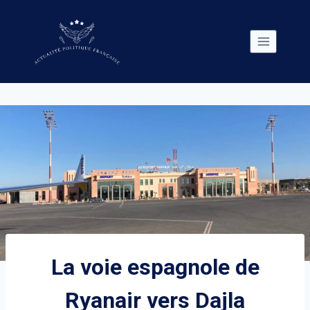
Skip
to
content
La voie espagnole de
Ryanair vers Dajla