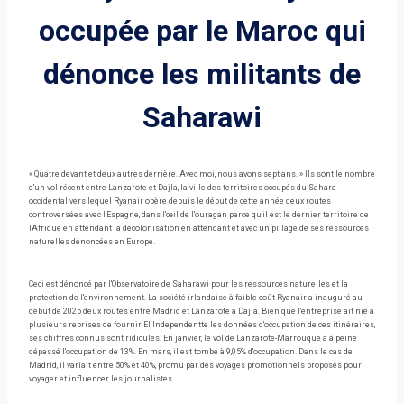
occupée par le Maroc qui
dénonce les militants de
Saharawi
« Quatre devant et deux autres derrière. Avec moi, nous avons sept ans. » Ils sont le nombre
d'un vol récent entre Lanzarote et Dajla, la ville des territoires occupés du Sahara
occidental vers lequel Ryanair opère depuis le début de cette année deux routes
controversées avec l'Espagne, dans l'œil de l'ouragan parce qu'il est le dernier territoire de
l'Afrique en attendant la décolonisation en attendant et avec un pillage de ses ressources
naturelles dénoncées en Europe.
Ceci est dénoncé par l'Observatoire de Saharawi pour les ressources naturelles et la
protection de l'environnement. La société irlandaise à faible coût Ryanair a inauguré au
début de 2025 deux routes entre Madrid et Lanzarote à Dajla. Bien que l'entreprise ait nié à
plusieurs reprises de fournir El Independentte les données d'occupation de ces itinéraires,
ses chiffres connus sont ridicules. En janvier, le vol de Lanzarote-Marrouque a à peine
dépassé l'occupation de 13%. En mars, il est tombé à 9,05% d'occupation. Dans le cas de
Madrid, il variait entre 50% et 40%, promu par des voyages promotionnels proposés pour
voyager et influencer les journalistes.