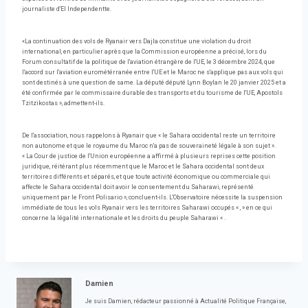
journaliste d'El Independentte.
«La continuation des vols de Ryanair vers Dajla constitue une violation du droit
international, en particulier après que la Commission européenne a précisé, lors du
Forum consultatif de la politique de l'aviation étrangère de l'UE, le 3 décembre 2024, que
l'accord sur l'aviation eurométérranée entre l'UE et le Maroc ne s'applique pas aux vols qui
sont destinés à une question de same. La député député Lynn Boylan le 20 janvier 2025 et a
été confirmée par le commissaire durable des transports et du tourisme de l'UE, Apostols
Tzitzikostas », admettent-ils.
De l'association, nous rappelons à Ryanair que « le Sahara occidental reste un territoire
non autonome et que le royaume du Maroc n'a pas de souveraineté légale à son sujet ».
« La Cour de justice de l'Union européenne a affirmé à plusieurs reprises cette position
juridique, réitérant plus récemment que le Maroc et le Sahara occidental sont deux
territoires différents et séparés, et que toute activité économique ou commerciale qui
affecte le Sahara occidental doit avoir le consentement du Saharawi, représenté
uniquement par le Front Polisario », concluent-ils. L'Observatoire nécessite la suspension
immédiate de tous les vols Ryanair vers les territoires Saharawi occupés « , » en ce qui
concerne la légalité internationale et les droits du peuple Saharawi « .
Damien
Je suis Damien, rédacteur passionné à Actualité Politique Française,