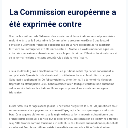
La Commission européenne a
été exprimée contre
Comme les militants de Saharawi s'en souviennent, les opérations se sont poursuivies
malgré le fait que le 3 décembre, la Commission européenne a déclaré que l'accord
d'aviation euroméditerranée ne s'applique pas au Sahara occidental, car il s'agit d'un
territoire sous occupation et différent de celui du Maroc. « Il y a des indications que les
autorités marocaines subventionnent ces vols pour fabriquer l'illusion du » tourisme « et
de la normalité dans une zone occupée », les plaignants glissent.
« Cela soulève de graves problèmes éthiques, juridiques et de réputation concernant la
complicité de Ryanair dans la violation du droit international et les droits du peuple
Saharawi », soulignent-ils. De l'observatoire susmentionné, il a dénoncé « la violation
flagrante du statut juridique du Sahara occidental en tant que territoire non autonome
selon les résolutions des Nations Unies » qui supposent les vols de la compagnie
irlandaise.
L'Observatoire a partagé avec ce journal une vidéo enregistrée le lundi 28 juillet 2025 pour
un colon marocain voyageant de Lanzarote (Espagne). « Seuls six passagers sont vus à
bord. Cela suggère clairement que le régime d'occupation marocain subventionne une
grande partie de ces vols, dans le but de créer une fausse sensation de légitimité à travers
ce qu'elle favorise comme tourisme », insistent-ils. Sur les vols susmentionnés, ils ont été
expulsés et l'entrée de militants et de journalistes espagnols a été refusée, dont un