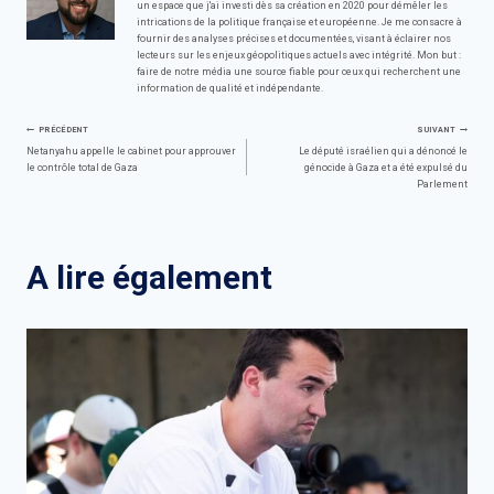
un espace que j'ai investi dès sa création en 2020 pour démêler les
intrications de la politique française et européenne. Je me consacre à
fournir des analyses précises et documentées, visant à éclairer nos
lecteurs sur les enjeux géopolitiques actuels avec intégrité. Mon but :
faire de notre média une source fiable pour ceux qui recherchent une
information de qualité et indépendante.
Navigation
PRÉCÉDENT
SUIVANT
Netanyahu appelle le cabinet pour approuver
Le député israélien qui a dénoncé le
le contrôle total de Gaza
génocide à Gaza et a été expulsé du
de
Parlement
l’article
A lire également