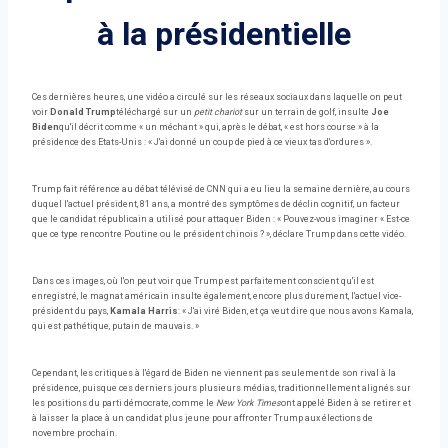
à la présidentielle
Ces dernières heures, une vidéo a circulé sur les réseaux sociaux dans laquelle on peut
voir
Donald Trump
téléchargé sur un
petit chariot
sur un terrain de golf, insulte
Joe
Biden
qu'il décrit comme « un méchant » qui, après le débat, « est hors course » à la
présidence des Etats-Unis : « J'ai donné un coup de pied à ce vieux tas d'ordures ».
Trump fait référence au débat télévisé de CNN qui a eu lieu la semaine dernière, au cours
duquel l'actuel président, 81 ans, a montré des symptômes de déclin cognitif, un facteur
que le candidat républicain a utilisé pour attaquer Biden : « Pouvez-vous imaginer « Est-ce
que ce type rencontre Poutine ou le président chinois ? », déclare Trump dans cette vidéo.
Dans ces images, où l'on peut voir que Trump est parfaitement conscient qu'il est
enregistré, le magnat américain insulte également, encore plus durement, l'actuel vice-
président du pays,
Kamala Harris
: « J'ai viré Biden, et ça veut dire que nous avons Kamala,
qui est pathétique, putain de mauvais. »
Cependant, les critiques à l'égard de Biden ne viennent pas seulement de son rival à la
présidence, puisque ces derniers jours plusieurs médias, traditionnellement alignés sur
les positions du parti démocrate, comme le
New York Times
ont appelé Biden à se retirer et
à laisser la place à un candidat plus jeune pour affronter Trump aux élections de
novembre prochain.