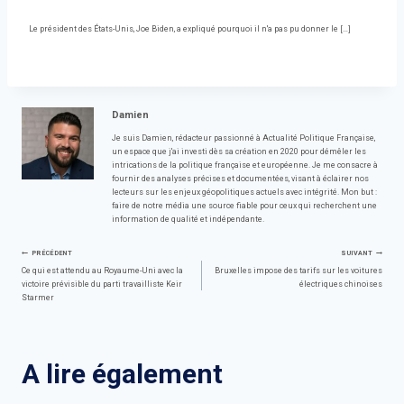
Le président des États-Unis, Joe Biden, a expliqué pourquoi il n'a pas pu donner le […]
Damien
Je suis Damien, rédacteur passionné à Actualité Politique Française,
un espace que j'ai investi dès sa création en 2020 pour démêler les
intrications de la politique française et européenne. Je me consacre à
fournir des analyses précises et documentées, visant à éclairer nos
lecteurs sur les enjeux géopolitiques actuels avec intégrité. Mon but :
faire de notre média une source fiable pour ceux qui recherchent une
information de qualité et indépendante.
Navigation
PRÉCÉDENT
SUIVANT
Ce qui est attendu au Royaume-Uni avec la
Bruxelles impose des tarifs sur les voitures
victoire prévisible du parti travailliste Keir
électriques chinoises
de
Starmer
l’article
A lire également