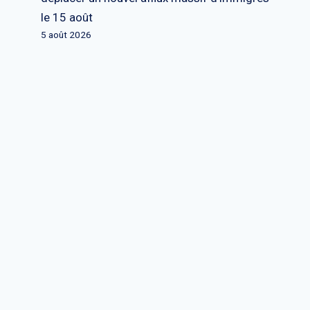
le 15 août
5 août 2026
Trump reconquiert le Groenland à
Ankara : « C'est ce qui a
endommagé mes relations avec
l'OTAN »