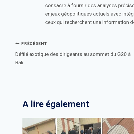
consacre à fournir des analyses précise
enjeux géopolitiques actuels avec intégr
ceux qui recherchent une information de
Navigation
PRÉCÉDENT
Défilé exotique des dirigeants au sommet du G20 à
de
Bali
l’article
A lire également