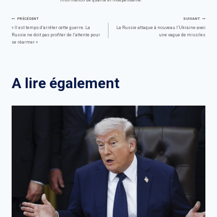
information de qualité et indépendante.
Navigation
PRÉCÉDENT
SUIVANT
« Il est temps d’arrêter cette guerre. La
La Russie attaque à nouveau l’Ukraine avec
Russie ne doit pas profiter de l’attente pour
une vague de missiles
de
se réarmer »
l’article
A lire également