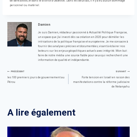
de Berezovski, et dans le district d’Odoevski. Dans les deux cas, il n’y a eu aucun dommage
personnel ou matériel.
Damien
Je suis Damien, rédacteur passionné à Actualité Politique Française,
un espace que j'ai investi dès sa création en 2020 pour démêler les
intrications de la politique française et européenne. Je me consacre à
fournir des analyses précises et documentées, visant à éclairer nos
lecteurs sur les enjeux géopolitiques actuels avec intégrité. Mon but :
faire de notre média une source fiable pour ceux qui recherchent une
information de qualité et indépendante.
Navigation
PRÉCÉDENT
SUIVANT
les 100 premiers jours de gouvernement au
Forte tension en Israël en raison des
Pérou
manifestations contre la réforme judiciaire
de
de Netanyahu
l’article
A lire également