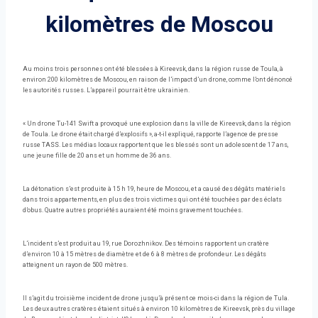
kilomètres de Moscou
Au moins trois personnes ont été blessées à Kireevsk, dans la région russe de Toula, à
environ 200 kilomètres de Moscou, en raison de l’impact d’un drone, comme l’ont dénoncé
les autorités russes. L’appareil pourrait être ukrainien.
« Un drone Tu-141 Swift a provoqué une explosion dans la ville de Kireevsk, dans la région
de Toula. Le drone était chargé d’explosifs », a-t-il expliqué, rapporte l’agence de presse
russe TASS. Les médias locaux rapportent que les blessés sont un adolescent de 17 ans,
une jeune fille de 20 ans et un homme de 36 ans.
La détonation s’est produite à 15 h 19, heure de Moscou, et a causé des dégâts matériels
dans trois appartements, en plus des trois victimes qui ont été touchées par des éclats
d’obus. Quatre autres propriétés auraient été moins gravement touchées.
L’incident s’est produit au 19, rue Dorozhnikov. Des témoins rapportent un cratère
d’environ 10 à 15 mètres de diamètre et de 6 à 8 mètres de profondeur. Les dégâts
atteignent un rayon de 500 mètres.
Il s’agit du troisième incident de drone jusqu’à présent ce mois-ci dans la région de Tula.
Les deux autres cratères étaient situés à environ 10 kilomètres de Kireevsk, près du village