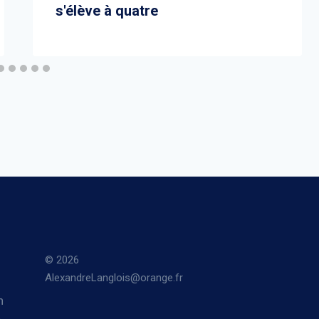
s'élève à quatre
© 2026
AlexandreLanglois@orange.fr
n