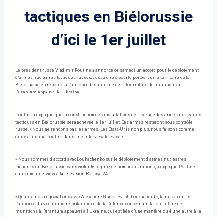
tactiques en Biélorussie
d’ici le 1er juillet
Le président russe Vladimir Poutine a annoncé ce samedi un accord pour le déploiement
d’armes nucléaires tactiques russes, c’est-à-dire à courte portée, sur le territoire de la
Biélorussie en réponse à l’annonce britannique de la fourniture de munitions à
l’uranium appauvri à l’Ukraine.
Poutine a expliqué que la construction des installations de stockage des armes nucléaires
tactiques en Biélorussie sera achevée le 1er juillet. Ces armes resteront sous contrôle
russe. « Nous ne rendons pas les armes. Les États-Unis non plus, nous faisons comme
eux », a justifié Poutine dans une interview télévisée.
« Nous sommes d’accord avec Loukachenko sur le déploiement d’armes nucléaires
tactiques en Biélorussie sans violer le régime de non-prolifération », a expliqué Poutine
dans une interview à la télévision Rossiya 24.
« Quant à nos négociations avec Alexandre Grigorievitch Loukachenko, la raison en est
l’annonce du vice-ministre britannique de la Défense concernant la fourniture de
munitions à l’uranium appauvri à l’Ukraine, qui est liée d’une manière ou d’une autre à la