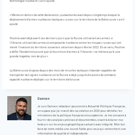
technologie nucléaire », a-t-il ajouté.
« Même en dehors de cette déclaration, Loukachenko avait depuis longtemps évoqué le
déploiement d’armes nucléaires tactiques russes sur le territoire de la Biélorussie », a-t-il
ajouté.
Poutine avait déjà averti ces derniers jours que la Russie utiliserait ces armes si
l’Ukraine utilisait des armes à composante nucléaire contre les troupes russes qui ont
mené l’invasion du territoire souverain ukrainien depuis février 2022. En ce sens, Poutine
a défié l’Occident et assuré que la fourniture d’armes à l’Ukraine « ne mènera qu’à une
grande tragédie, rien de plus ».
La Biélorussie dispose depuis des mois de missiles tactiques Iskander capables de
transporter des ogives nucléaires et la Russie a déjà jusqu’à dix avions de combat à
capacité nucléaire déployés sur le territoire biélorusse.
Damien
Je suis Damien, rédacteur passionné à Actualité Politique Française,
un espace que j'ai investi dès sa création en 2020 pour démêler les
intrications de la politique française et européenne. Je me consacre à
fournir des analyses précises et documentées, visant à éclairer nos
lecteurs sur les enjeux géopolitiques actuels avec intégrité. Mon but :
faire de notre média une source fiable pour ceux qui recherchent une
information de qualité et indépendante.