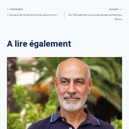
Navigation
PRÉCÉDENT
SUIVANT
« L’assaut de la Russie est au point mort »
les 100 premiers jours de gouvernement au
Pérou
de
l’article
A lire également