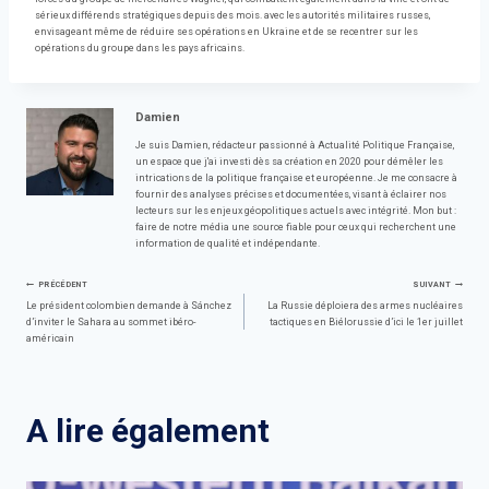
sérieux différends stratégiques depuis des mois. avec les autorités militaires russes,
envisageant même de réduire ses opérations en Ukraine et de se recentrer sur les
opérations du groupe dans les pays africains.
Damien
Je suis Damien, rédacteur passionné à Actualité Politique Française,
un espace que j'ai investi dès sa création en 2020 pour démêler les
intrications de la politique française et européenne. Je me consacre à
fournir des analyses précises et documentées, visant à éclairer nos
lecteurs sur les enjeux géopolitiques actuels avec intégrité. Mon but :
faire de notre média une source fiable pour ceux qui recherchent une
information de qualité et indépendante.
Navigation
PRÉCÉDENT
SUIVANT
Le président colombien demande à Sánchez
La Russie déploiera des armes nucléaires
d’inviter le Sahara au sommet ibéro-
tactiques en Biélorussie d’ici le 1er juillet
de
américain
l’article
A lire également