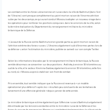
Les combats entre les forces ukrainiennes et russes dans la ville de Bakhmut (dans l’est
de l’Ukraine) sont presque complètement au point mort en raison de l’énorme attrition
subie par les deux camps, ce qui aurait conduit Moscou à adopter un nouveau virage dans
les opérations pour renforcer les positions conquises. dans les environs de la ville, selon
la dernière évaluation du Département du renseignement militaire du ministère
britannique de la Défense.
« L’assaut de la Russie contre Bakhmut est en grande partie au point mort en raison de
l’attrition extrême des forces russes. L’Ukraine a également subi d’énormes pertes lors de
sa défense », selon l’estimation du ministère, publiée ce samedi sur son compte Twitter.
Selon les informations brassées par le renseignement militaire britannique, la Russie
semble désormais se concentrer sur deux positions : Avdiivka, à environ 50 kilomètres au
sud de la ville, et le secteur Kremina-Svatove, également à environ 50 kilomètres, cette fois
au nord, où « Moscou aspire à stabiliser son front de combat.
Pris ensemble, tout semble indiquer que la Russie est revenue à « un modèle
opérationnel plus défensif » après les « résultats peu concluants de ses tentatives de
lancement d’une offensive générale » depuis janvier de cette année.
Le ministère britannique estime également que l’offensive russe à Bakhmut a également
été entravée par les tensions existantes entre le ministère russe de la Défense et les
forces du groupe de mercenaires Wagner, qui combattent également dans la ville et ont de