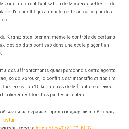
la zone montrent l’utilisation de lance-roquettes et de
alade d’un conflit qui a débuté cette semaine par des
res.
re du Kirghizistan, prenant même le contrôle de certains
aux, des soldats sont vus dans une école plaçant un
».
it à des affrontements quasi personnels entre agents
djike de Voroukh, le conflit s’est intensifié et des tirs
, située à environ 10 kilomètres de la frontière et avec
rticulièrement touchés par les attentats.
 объекты на окраине города подверглись обстрелу
ikistan
уктуры города.
https://t.co/BrZTD2LMFG