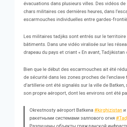
évacuations dans plusieurs villes. Des vidéos de 
chars militaires ces dernières heures, dans l’esc
escarmouches individuelles entre gardes-frontiè
Les militaires tadjiks sont entrés sur le territoi
bâtiments. Dans une vidéo viralisée sur les rése
drapeau du pays et criant « En avant, Tadjikistan 
Bien que le début des escarmouches ait été rédu
de sécurité dans les zones proches de l’enclave ta
d’artillerie ont été signalés sur la ville de Batken
son propre aéroport, dont les environs ont été pa
Okrestnosty aéroport Batkena
#kirghizistan
и
ракетными системами залпового огня
#Tadj
Разрушены объекты гражданской инфрастр