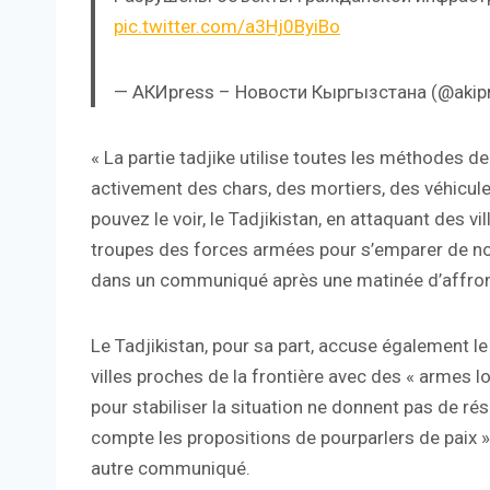
pic.twitter.com/a3Hj0ByiBo
— АКИpress – Новости Кыргызстана (@akip
« La partie tadjike utilise toutes les méthodes de 
activement des chars, des mortiers, des véhicu
pouvez le voir, le Tadjikistan, en attaquant des vi
troupes des forces armées pour s’emparer de notre
dans un communiqué après une matinée d’affro
Le Tadjikistan, pour sa part, accuse également le 
villes proches de la frontière avec des « armes l
pour stabiliser la situation ne donnent pas de résu
compte les propositions de pourparlers de paix »
autre communiqué.