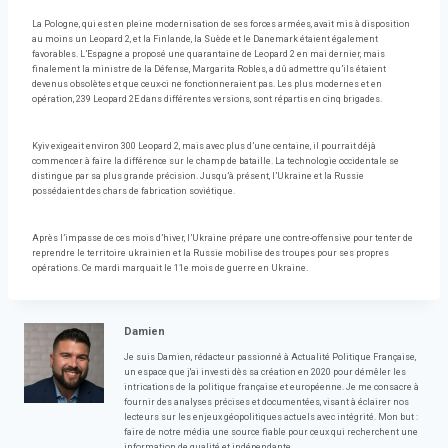
La Pologne, qui est en pleine modernisation de ses forces armées, avait mis à disposition
au moins un Leopard 2, et la Finlande, la Suède et le Danemark étaient également
favorables. L’Espagne a proposé une quarantaine de Leopard 2 en mai dernier, mais
finalement la ministre de la Défense, Margarita Robles, a dû admettre qu’ils étaient
devenus obsolètes et que ceux-ci ne fonctionneraient pas. Les plus modernes et en
opération, 239 Leopard 2E dans différentes versions, sont répartis en cinq brigades.
Kyiv exigeait environ 300 Leopard 2, mais avec plus d’une centaine, il pourrait déjà
commencer à faire la différence sur le champ de bataille. La technologie occidentale se
distingue par sa plus grande précision. Jusqu’à présent, l’Ukraine et la Russie
possédaient des chars de fabrication soviétique.
Après l’impasse de ces mois d’hiver, l’Ukraine prépare une contre-offensive pour tenter de
reprendre le territoire ukrainien et la Russie mobilise des troupes pour ses propres
opérations. Ce mardi marquait le 11e mois de guerre en Ukraine.
Damien
Je suis Damien, rédacteur passionné à Actualité Politique Française,
un espace que j'ai investi dès sa création en 2020 pour démêler les
intrications de la politique française et européenne. Je me consacre à
fournir des analyses précises et documentées, visant à éclairer nos
lecteurs sur les enjeux géopolitiques actuels avec intégrité. Mon but :
faire de notre média une source fiable pour ceux qui recherchent une
information de qualité et indépendante.