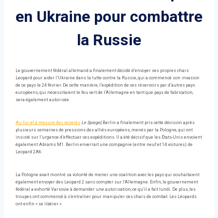
en Ukraine pour combattre
la Russie
Le gouvernement fédéral allemand a finalement décidé d’envoyer ses propres chars
Leopard pour aider l’Ukraine dans la lutte contre la Russie, qui a commencé son invasion
de ce pays le 24 février. De cette manière, l’expédition de ces réservoirs par d’autres pays
européens, qui nécessitaient le feu vert de l’Allemagne en tant que pays de fabrication,
sera également autorisée.
Au fur et à mesure des progrès
Le Spiegel
, Berlin a finalement pris cette décision après
plusieurs semaines de pressions des alliés européens, menés par la Pologne, qui ont
insisté sur l’urgence d’effectuer ces expéditions. Il a été décisif que les États-Unis envoient
également Abrams M1. Berlin enverrait une compagnie (entre neuf et 14 voitures) de
Leopard 2A6.
La Pologne avait montré sa volonté de mener une coalition avec les pays qui souhaitaient
également envoyer des Leopard 2 sans compter sur l’Allemagne. Enfin, le gouvernement
fédéral a exhorté Varsovie à demander une autorisation, ce qu’il a fait lundi. De plus, les
troupes ont commencé à s’entraîner pour manipuler ces chars de combat. Les Léopards
ont enfin « se libérer ».