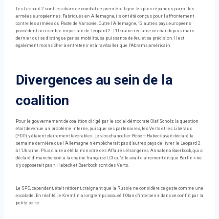
Les Leopard 2 sont les chars de combat de première ligne les plus répandus parmi les
armées européennes. Fabriqués en Allemagne, ils ont été conçus pour l’affrontement
contre les armées du Pacte de Varsovie. Outre l’Allemagne, 13 autres pays européens
possèdent un nombre important de Leopard 2. L’Ukraine réclame ce char depuis mars
dernier, qui se distingue par sa mobilité, sa puissance de feu et sa précision. Il est
également moins cher à entretenir et à ravitailler que l’Abrams américain.
Divergences au sein de la
coalition
Pour le gouvernement de coalition dirigé par le social-démocrate Olaf Scholz, la question
était devenue un problème interne, puisque ses partenaires, les Verts et les Libéraux
(FDP) y étaient clairement favorables. Le vice-chancelier Robert Habeck avait déclaré la
semaine dernière que l’Allemagne n’empêcherait pas d’autres pays de livrer le Leopard 2
à l’Ukraine. Plus claire a été la ministre des Affaires étrangères, Annalena Baerbock, qui a
déclaré dimanche soir à la chaîne française LCI qu’elle avait clairement dit que Berlin « ne
s’y opposerait pas ». Habeck et Baerbock sont des Verts.
Le SPD, cependant, était réticent, craignant que la Russie ne considère ce geste comme une
escalade. En réalité, le Kremlin a longtemps accusé l’Otan d’intervenir dans ce conflit par la
petite porte.