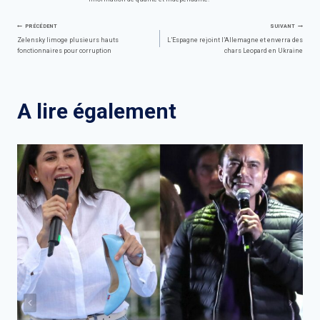
Navigation
PRÉCÉDENT
SUIVANT
Zelensky limoge plusieurs hauts
L’Espagne rejoint l’Allemagne et enverra des
fonctionnaires pour corruption
chars Leopard en Ukraine
de
l’article
A lire également