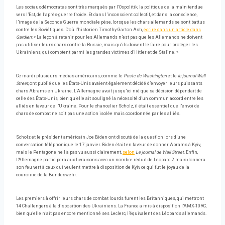
Les sociaux-démocrates sont très marqués par l’Ospolitik, la politique de la main tendue
vers l’Est, de l’après-guerre froide. Et dans l’inconscient collectif, et dans la conscience,
l’image de la Seconde Guerre mondiale pèse, lorsque les chars allemands se sont battus
contre les Soviétiques. D’où l’historien Timothy Garton Ash,
écrire dans un article dans
Gardien
: « La leçon à retenir pour les Allemands n’est pas que les Allemands ne doivent
pas utiliser leurs chars contre la Russie, mais qu’ils doivent le faire pour protéger les
Ukrainiens, qui comptent parmi les grandes victimes d’Hitler et de Staline. »
Ce mardi plusieurs médias américains, comme le
Poste de Washington
et le
le journal Wall
Street
, ont publié que les États-Unis avaient également décidé d’envoyer leurs puissants
chars Abrams en Ukraine. L’Allemagne avait jusqu’ici nié que sa décision dépendait de
celle des États-Unis, bien qu’elle ait souligné la nécessité d’un commun accord entre les
alliés en faveur de l’Ukraine. Pour le chancelier Scholz, il était essentiel que l’envoi de
chars de combat ne soit pas une action isolée mais coordonnée par les alliés.
Scholz et le président américain Joe Biden ont discuté de la question lors d’une
conversation téléphonique le 17 janvier. Biden était en faveur de donner Abrams à Kyiv,
mais le Pentagone ne l’a pas vu aussi clairement,
selon
Le journal de Wall Street
. Enfin,
l’Allemagne participera aux livraisons avec un nombre réduit de Leopard 2 mais donnera
son feu vert à ceux qui veulent mettre à disposition de Kyiv ce qui fut le joyau de la
couronne de la Bundeswehr.
Les premiers à offrir leurs chars de combat lourds furent les Britanniques, qui mettront
14 Challengers à la disposition des Ukrainiens. La France a mis à disposition l’AMX-10RC,
bien qu’elle n’ait pas encore mentionné ses Leclerc, l’équivalent des Léopards allemands.