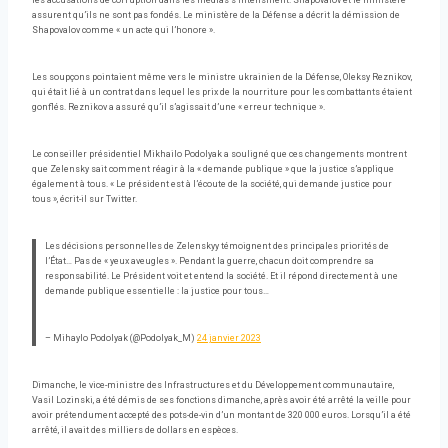
les accusations de corruption dans les médias s’intensifient. Shapovalov et le ministère
assurent qu’ils ne sont pas fondés. Le ministère de la Défense a décrit la démission de
Shapovalov comme « un acte qui l’honore ».
Les soupçons pointaient même vers le ministre ukrainien de la Défense, Oleksy Reznikov,
qui était lié à un contrat dans lequel les prix de la nourriture pour les combattants étaient
gonflés. Reznikov a assuré qu’il s’agissait d’une « erreur technique ».
Le conseiller présidentiel Mikhailo Podolyak a souligné que ces changements montrent
que Zelensky sait comment réagir à la « demande publique » que la justice s’applique
également à tous. « Le président est à l’écoute de la société, qui demande justice pour
tous », écrit-il sur Twitter.
Les décisions personnelles de Zelenskyy témoignent des principales priorités de
l’État… Pas de « yeux aveugles ». Pendant la guerre, chacun doit comprendre sa
responsabilité. Le Président voit et entend la société. Et il répond directement à une
demande publique essentielle : la justice pour tous…
– Mihaylo Podolyak (@Podolyak_M)
24 janvier 2023
Dimanche, le vice-ministre des Infrastructures et du Développement communautaire,
Vasil Lozinski, a été démis de ses fonctions dimanche, après avoir été arrêté la veille pour
avoir prétendument accepté des pots-de-vin d’un montant de 320 000 euros. Lorsqu’il a été
arrêté, il avait des milliers de dollars en espèces.