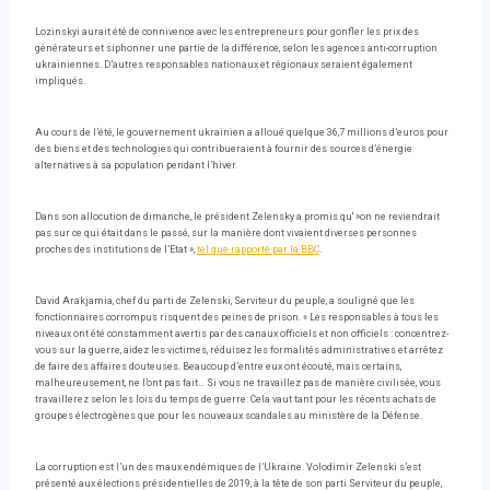
Lozinskyi aurait été de connivence avec les entrepreneurs pour gonfler les prix des
générateurs et siphonner une partie de la différence, selon les agences anti-corruption
ukrainiennes. D’autres responsables nationaux et régionaux seraient également
impliqués.
Au cours de l’été, le gouvernement ukrainien a alloué quelque 36,7 millions d’euros pour
des biens et des technologies qui contribueraient à fournir des sources d’énergie
alternatives à sa population pendant l’hiver.
Dans son allocution de dimanche, le président Zelensky a promis qu' »on ne reviendrait
pas sur ce qui était dans le passé, sur la manière dont vivaient diverses personnes
proches des institutions de l’Etat »,
tel que rapporté par la BBC
.
David Arakjamia, chef du parti de Zelenski, Serviteur du peuple, a souligné que les
fonctionnaires corrompus risquent des peines de prison. « Les responsables à tous les
niveaux ont été constamment avertis par des canaux officiels et non officiels : concentrez-
vous sur la guerre, aidez les victimes, réduisez les formalités administratives et arrêtez
de faire des affaires douteuses. Beaucoup d’entre eux ont écouté, mais certains,
malheureusement, ne l’ont pas fait… Si vous ne travaillez pas de manière civilisée, vous
travaillerez selon les lois du temps de guerre. Cela vaut tant pour les récents achats de
groupes électrogènes que pour les nouveaux scandales au ministère de la Défense.
La corruption est l’un des maux endémiques de l’Ukraine. Volodimir Zelenski s’est
présenté aux élections présidentielles de 2019, à la tête de son parti Serviteur du peuple,