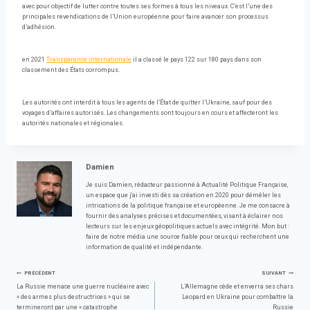
avec pour objectif de lutter contre toutes ses formes à tous les niveaux. C’est l’une des
principales revendications de l’Union européenne pour faire avancer son processus
d’adhésion.
en 2021
Transparence internationale
il a classé le pays 122 sur 180 pays dans son
classement des États corrompus.
Les autorités ont interdit à tous les agents de l’État de quitter l’Ukraine, sauf pour des
voyages d’affaires autorisés. Les changements sont toujours en cours et affecteront les
autorités nationales et régionales.
Damien
Je suis Damien, rédacteur passionné à Actualité Politique Française,
un espace que j'ai investi dès sa création en 2020 pour démêler les
intrications de la politique française et européenne. Je me consacre à
fournir des analyses précises et documentées, visant à éclairer nos
lecteurs sur les enjeux géopolitiques actuels avec intégrité. Mon but :
faire de notre média une source fiable pour ceux qui recherchent une
information de qualité et indépendante.
Navigation
PRÉCÉDENT
SUIVANT
La Russie menace une guerre nucléaire avec
L’Allemagne cède et enverra ses chars
« des armes plus destructrices » qui se
Leopard en Ukraine pour combattre la
termineront par une « catastrophe
Russie