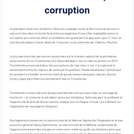
corruption
Le président ukrainien, Volodimir Zelenski, a accepté mardi la démission de plusieurs
vice-ministres dans le but de faire écho aux exigences d’une lutte implacable contre la
corruption, qui continue d’être un problème très grave dans le pays, alors que 11 mois se
sont écoulés depuis mardi. début de l’invasion russe, ordonnée par Vladimir Poutine.
Le plus pertinent des personnes concernées est le directeur adjoint de la présidence
ukrainienne, Kirilo Timochenko, lié à Zelensky depuis son arrivée au pouvoir en 2019.
Timochenko est accusé d’abus liés aux voitures de luxe, mais il nie. Il a supervisé la
coordination entre les régions, de sorte que le quotidien
Pravda ukrainienne
il prévoit que
les prochains à tomber seront les chefs de gouvernement de quatre régions, Soumy,
Dnipro, Zaporiya et Kherson, étroitement liées à Timochenko.
Timochenko, numéro deux du bureau présidentiel, a dit au revoir avec un message de
courtoisie. « Je remercie le président ukrainien, Volodymyr Zelensky, pour la confiance et
l’opportunité de faire de bonnes actions chaque jour et chaque minute », a-t-il déclaré sur
l’application de messagerie Telegram.
Sont également concernés le vice-ministre de la Défense Vyacheslav Shapovalov et le vice-
procureur général Oleksy Symonenko. Le vice-ministre de la Défense, responsable de
l’approvisionnement des troupes en vivres et en matériel, quitte ses fonctions alors que