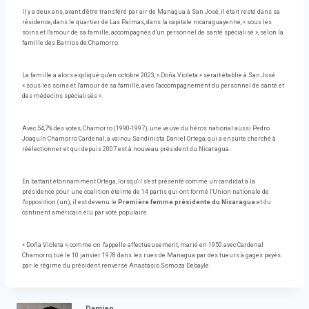
Il y a deux ans, avant d'être transféré par air de Managua à San José, il était resté dans sa
résidence, dans le quartier de Las Palmas, dans la capitale nicaraguayenne, « sous les
soins et l'amour de sa famille, accompagnés d'un personnel de santé spécialisé », selon la
famille des Barrios de Chamorro.
La famille a alors expliqué qu'en octobre 2023, « Doña Violeta » serait établie à San José
« sous les soins et l'amour de sa famille, avec l'accompagnement du personnel de santé et
des médecins spécialisés ».
Avec 54,7% des votes, Chamorro (1990-1997), une veuve du héros national aussi Pedro
Joaquín Chamorro Cardenal, a vaincu Sandinista Daniel Ortega, qui a ensuite cherché à
réélectionner et qui depuis 2007 est à nouveau président du Nicaragua.
En battant étonnamment Ortega, lorsqu'il s'est présenté comme un candidat à la
présidence pour une coalition éteinte de 14 partis qui ont formé l'Union nationale de
l'opposition (un), il est devenu le
Première femme présidente du Nicaragua
et du
continent américain élu par vote populaire.
« Doña Violeta », comme on l'appelle affectueusement, marié en 1950 avec Cardenal
Chamorro, tué le 10 janvier 1978 dans les rues de Managua par des tueurs à gages payés
par le régime du président renversé Anastasio Somoza Debayle.
Damien