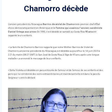
Chamorro décède
L'ancien président du Nicaragua
Barrios de violet de Chamorro
le premier chef d'État
choisi démocratiquement en Amérique et le
Femme qui a vaincu l'ancien sandiniste
Daniel Ortega aux urnes
En 1990, il est décédé ce samedi au Costa Rica
95 ans
ont
rapporté leurs enfants.
« La famille de Chamorro Barrios rapporte que notre Mother Barrios de Violet de
Chamorro, ancienne présidente du Nicaragua, est décédée aujourd'hui le 14 juin 2025 à
2:21 du matin (08:21 GMT) à San José de Costa Rica, à l'âge de 95 ans, après une longue
maladie », a annoncé le message de leurs enfants.
« Doña Violeta est décédée en paix, entourée de l'amour et de l'amour de ses enfants et des
gens qui lui ont donné des soins extraordinaires, et maintenant elle est dans la paix du
Seigneur », ont-ils déclaré.