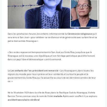
Dans les prochaines heures, les enfants informeront de la
Cérémonie religieuse
qu'il
sera tenu à San José « pour célébrer sa vie d'amour et de générosité avec sa famille et sa
patrie bien-aimée Nicaragua ».
« Ses restes reposeront temporairement à San José, au Costa Rica, jusqu'à ce que le
Nicaragua soit à nouveau une république, et son héritage patriotique peut être honoré
dans un pays libre et démocratique », ont-ils annoncé.
Le
Les enfants de l'ex-président ont remercié
« Les Nicaraguens, dans toutes les
régions du monde, pour leurs prières et leur solidarité, et surtout le peuple et le
gouvernement du Costa Rica, qui l'a accueillie au cours de ces dernières années de leur
vie. »
Né le 18 octobre 1929 dans la ville de Rivas, dans le Pacifique Sud du Nicaragua, Violeta
Barrios Torres, connue sous le nom de Violet
malade
Après avoir souffert il y a sept ans
accident vasculaire cérébral