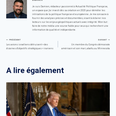
Je suis Damien, rédacteur passionné à Actualité Politique Française,
un espace que j'ai investi dès sa création en 2020 pour démêler les
intrications de la politique française et européenne. Je me consacre à
fournir des analyses précises et documentées, visant à éclairer nos
lecteurs sur les enjeux géopolitiques actuels avec intégrité. Mon but :
faire de notre média une source fiable pour ceux qui recherchent une
information de qualité et indépendante.
Navigation
PRÉCÉDENT
SUIVANT
Les avions israéliens détruisent « des
Un membre du Congrès démocrate
dizaines d'objectifs stratégiques » iraniens
américain et son mari, abattu au Minnesota
de
l’article
A lire également