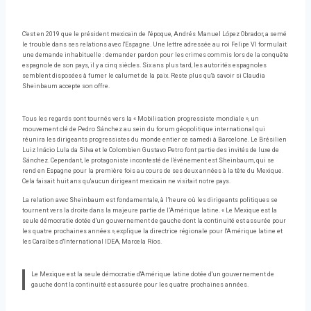
C'est en 2019 que le président mexicain de l'époque, Andrés Manuel López Obrador, a semé
le trouble dans ses relations avec l'Espagne. Une lettre adressée au roi Felipe VI formulait
une demande inhabituelle : demander pardon pour les crimes commis lors de la conquête
espagnole de son pays, il y a cinq siècles. Six ans plus tard, les autorités espagnoles
semblent disposées à fumer le calumet de la paix. Reste plus qu'à savoir si Claudia
Sheinbaum accepte son offre.
Tous les regards sont tournés vers la « Mobilisation progressiste mondiale », un
mouvement clé de Pedro Sánchez au sein du forum géopolitique international qui
réunira les dirigeants progressistes du monde entier ce samedi à Barcelone. Le Brésilien
Luiz Inácio Lula da Silva et le Colombien Gustavo Petro font partie des invités de luxe de
Sánchez. Cependant, le protagoniste incontesté de l'événement est Sheinbaum, qui se
rend en Espagne pour la première fois au cours de ses deux années à la tête du Mexique.
Cela faisait huit ans qu'aucun dirigeant mexicain ne visitait notre pays.
La relation avec Sheinbaum est fondamentale, à l’heure où les dirigeants politiques se
tournent vers la droite dans la majeure partie de l’Amérique latine. « Le Mexique est la
seule démocratie dotée d'un gouvernement de gauche dont la continuité est assurée pour
les quatre prochaines années », explique la directrice régionale pour l'Amérique latine et
les Caraïbes d'International IDEA, Marcela Ríos.
Le Mexique est la seule démocratie d'Amérique latine dotée d'un gouvernement de
gauche dont la continuité est assurée pour les quatre prochaines années.