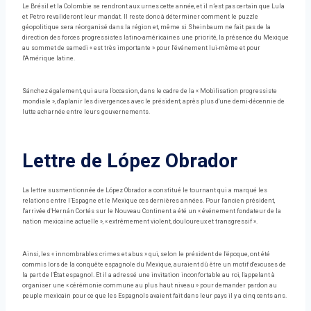
Le Brésil et la Colombie se rendront aux urnes cette année, et il n’est pas certain que Lula
et Petro revalideront leur mandat. Il reste donc à déterminer comment le puzzle
géopolitique sera réorganisé dans la région et, même si Sheinbaum ne fait pas de la
direction des forces progressistes latino-américaines une priorité, la présence du Mexique
au sommet de samedi « est très importante » pour l'événement lui-même et pour
l'Amérique latine.
Sánchez également, qui aura l'occasion, dans le cadre de la « Mobilisation progressiste
mondiale », d'aplanir les divergences avec le président, après plus d'une demi-décennie de
lutte acharnée entre leurs gouvernements.
Lettre de López Obrador
La lettre susmentionnée de López Obrador a constitué le tournant qui a marqué les
relations entre l’Espagne et le Mexique ces dernières années. Pour l'ancien président,
l'arrivée d'Hernán Cortés sur le Nouveau Continent a été un « événement fondateur de la
nation mexicaine actuelle », « extrêmement violent, douloureux et transgressif ».
Ainsi, les « innombrables crimes et abus » qui, selon le président de l'époque, ont été
commis lors de la conquête espagnole du Mexique, auraient dû être un motif d'excuses de
la part de l'État espagnol. Et il a adressé une invitation inconfortable au roi, l'appelant à
organiser une « cérémonie commune au plus haut niveau » pour demander pardon au
peuple mexicain pour ce que les Espagnols avaient fait dans leur pays il y a cinq cents ans.