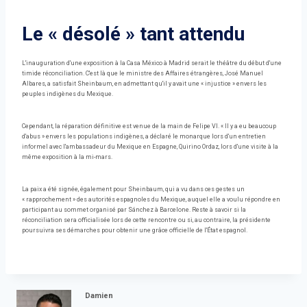
Le « désolé » tant attendu
L'inauguration d'une exposition à la Casa México à Madrid serait le théâtre du début d'une
timide réconciliation. C'est là que le ministre des Affaires étrangères, José Manuel
Albares, a satisfait Sheinbaum, en admettant qu'il y avait une « injustice » envers les
peuples indigènes du Mexique.
Cependant, la réparation définitive est venue de la main de Felipe VI. « Il y a eu beaucoup
d'abus » envers les populations indigènes, a déclaré le monarque lors d'un entretien
informel avec l'ambassadeur du Mexique en Espagne, Quirino Ordaz, lors d'une visite à la
même exposition à la mi-mars.
La paix a été signée, également pour Sheinbaum, qui a vu dans ces gestes un
« rapprochement » des autorités espagnoles du Mexique, auquel elle a voulu répondre en
participant au sommet organisé par Sánchez à Barcelone. Reste à savoir si la
réconciliation sera officialisée lors de cette rencontre ou si, au contraire, la présidente
poursuivra ses démarches pour obtenir une grâce officielle de l'État espagnol.
Damien