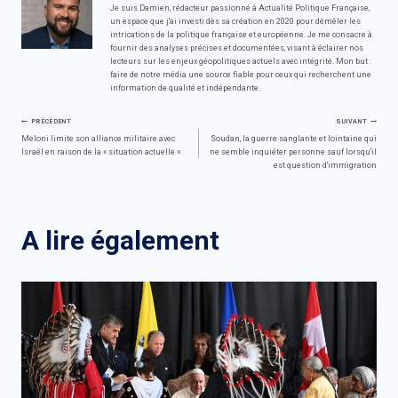
Je suis Damien, rédacteur passionné à Actualité Politique Française,
un espace que j'ai investi dès sa création en 2020 pour démêler les
intrications de la politique française et européenne. Je me consacre à
fournir des analyses précises et documentées, visant à éclairer nos
lecteurs sur les enjeux géopolitiques actuels avec intégrité. Mon but :
faire de notre média une source fiable pour ceux qui recherchent une
information de qualité et indépendante.
Navigation
PRÉCÉDENT
SUIVANT
Meloni limite son alliance militaire avec
Soudan, la guerre sanglante et lointaine qui
Israël en raison de la « situation actuelle »
ne semble inquiéter personne sauf lorsqu'il
de
est question d'immigration
l’article
A lire également