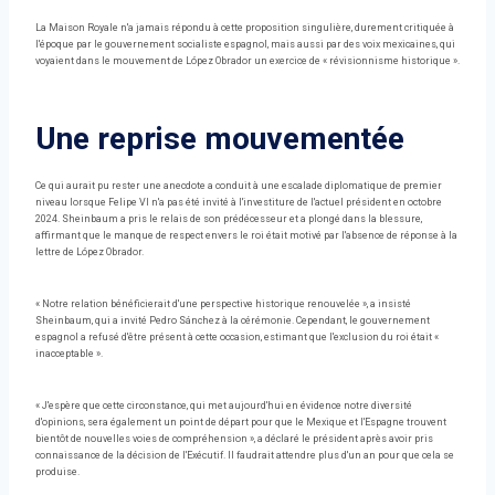
La Maison Royale n'a jamais répondu à cette proposition singulière, durement critiquée à
l'époque par le gouvernement socialiste espagnol, mais aussi par des voix mexicaines, qui
voyaient dans le mouvement de López Obrador un exercice de « révisionnisme historique ».
Une reprise mouvementée
Ce qui aurait pu rester une anecdote a conduit à une escalade diplomatique de premier
niveau lorsque Felipe VI n'a pas été invité à l'investiture de l'actuel président en octobre
2024. Sheinbaum a pris le relais de son prédécesseur et a plongé dans la blessure,
affirmant que le manque de respect envers le roi était motivé par l'absence de réponse à la
lettre de López Obrador.
« Notre relation bénéficierait d'une perspective historique renouvelée », a insisté
Sheinbaum, qui a invité Pedro Sánchez à la cérémonie. Cependant, le gouvernement
espagnol a refusé d'être présent à cette occasion, estimant que l'exclusion du roi était «
inacceptable ».
« J'espère que cette circonstance, qui met aujourd'hui en évidence notre diversité
d'opinions, sera également un point de départ pour que le Mexique et l'Espagne trouvent
bientôt de nouvelles voies de compréhension », a déclaré le président après avoir pris
connaissance de la décision de l'Exécutif. Il faudrait attendre plus d'un an pour que cela se
produise.