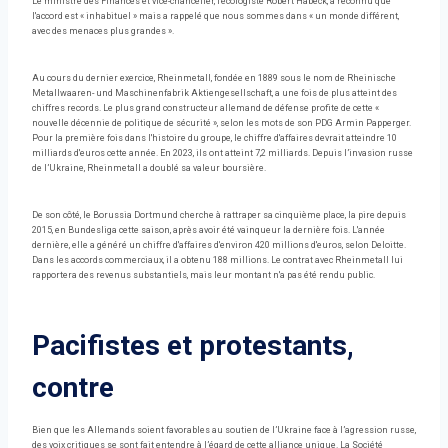
Le ministre des Finances et vice-chancelier, l'écologiste Robert Habeck, a reconnu que
l'accord est « inhabituel » mais a rappelé que nous sommes dans « un monde différent,
avec des menaces plus grandes ».
Au cours du dernier exercice, Rheinmetall, fondée en 1889 sous le nom de Rheinische
Metallwaaren- und Maschinenfabrik Aktiengesellschaft, a une fois de plus atteint des
chiffres records. Le plus grand constructeur allemand de défense profite de cette «
nouvelle décennie de politique de sécurité », selon les mots de son PDG Armin Papperger.
Pour la première fois dans l'histoire du groupe, le chiffre d'affaires devrait atteindre 10
milliards d'euros cette année. En 2023, ils ont atteint 7,2 milliards. Depuis l’invasion russe
de l’Ukraine, Rheinmetall a doublé sa valeur boursière.
De son côté, le Borussia Dortmund cherche à rattraper sa cinquième place, la pire depuis
2015, en Bundesliga cette saison, après avoir été vainqueur la dernière fois. L'année
dernière, elle a généré un chiffre d'affaires d'environ 420 millions d'euros, selon Deloitte.
Dans les accords commerciaux, il a obtenu 188 millions. Le contrat avec Rheinmetall lui
rapportera des revenus substantiels, mais leur montant n'a pas été rendu public.
Pacifistes et protestants,
contre
Bien que les Allemands soient favorables au soutien de l’Ukraine face à l’agression russe,
des voix critiques se sont fait entendre à l’égard de cette alliance unique. La Société