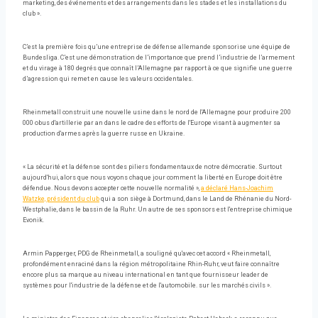
marketing, des événements et des arrangements dans les stades et les installations du
club ».
C’est la première fois qu’une entreprise de défense allemande sponsorise une équipe de
Bundesliga. C’est une démonstration de l’importance que prend l’industrie de l’armement
et du virage à 180 degrés que connaît l’Allemagne par rapport à ce que signifie une guerre
d’agression qui remet en cause les valeurs occidentales.
Rheinmetall construit une nouvelle usine dans le nord de l'Allemagne pour produire 200
000 obus d'artillerie par an dans le cadre des efforts de l'Europe visant à augmenter sa
production d'armes après la guerre russe en Ukraine.
« La sécurité et la défense sont des piliers fondamentaux de notre démocratie. Surtout
aujourd'hui, alors que nous voyons chaque jour comment la liberté en Europe doit être
défendue. Nous devons accepter cette nouvelle normalité »,
a déclaré Hans-Joachim
Watzke, président du club
qui a son siège à Dortmund, dans le Land de Rhénanie du Nord-
Westphalie, dans le bassin de la Ruhr. Un autre de ses sponsors est l'entreprise chimique
Evonik.
Armin Papperger, PDG de Rheinmetall, a souligné qu'avec cet accord « Rheinmetall,
profondément enraciné dans la région métropolitaine Rhin-Ruhr, veut faire connaître
encore plus sa marque au niveau international en tant que fournisseur leader de
systèmes pour l'industrie de la défense et de l'automobile. sur les marchés civils ».