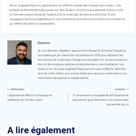
Ainsi, la géopolitique du sport devient le reflet du monde dans lequel nous vivons. Une
entreprise d’armement peut jouer un rôle clé dans l’arrêt d’une autocratie, même si elle
en tire sans aucun doute de l’argent, elle ne le fait pas de manière altruiste. Et une
compagnie aérienne appartenant à une monarchie du Golfe est loin d’être une entreprise
qui défend les valeurs occidentales.
Damien
Je suis Damien, rédacteur passionné à Actualité Politique Française,
un espace que j'ai investi dès sa création en 2020 pour démêler les
intrications de la politique française et européenne. Je me consacre à
fournir des analyses précises et documentées, visant à éclairer nos
lecteurs sur les enjeux géopolitiques actuels avec intégrité. Mon but :
faire de notre média une source fiable pour ceux qui recherchent une
information de qualité et indépendante.
Navigation
PRÉCÉDENT
SUIVANT
L'approche de Meloni complique la
Trump reconnu coupable de falsification de
réélection de Von der Leyen
documents pour faire taire une liaison avec
de
une actrice porno
l’article
A lire également