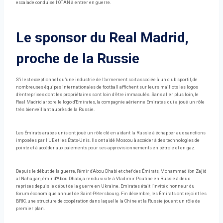
escalade conduise l’OTAN à entrer en guerre.
Le sponsor du Real Madrid,
proche de la Russie
S’il est exceptionnel qu’une industrie de l’armement soit associée à un club sportif, de
nombreuses équipes internationales de football affichent sur leurs maillots les logos
d’entreprises dont les propriétaires sont loin d’être immaculés. Sans aller plus loin, le
Real Madrid arbore le logo d'Emirates, la compagnie aérienne Emirates, qui a joué un rôle
très bienveillant auprès de la Russie.
Les Émirats arabes unis ont joué un rôle clé en aidant la Russie à échapper aux sanctions
imposées par l’UE et les États-Unis. Ils ont aidé Moscou à accéder à des technologies de
pointe et à accéder aux paiements pour ses approvisionnements en pétrole et en gaz.
Depuis le début de la guerre, l'émir d'Abou Dhabi et chef des Émirats, Mohammad ibn Zajid
al Nahajjan, émir d'Abou Dhabi, a rendu visite à Vladimir Poutine en Russie à deux
reprises depuis le début de la guerre en Ukraine. Emirates était l'invité d'honneur du
forum économique annuel de Saint-Pétersbourg. Fin décembre, les Émirats ont rejoint les
BRIC, une structure de coopération dans laquelle la Chine et la Russie jouent un rôle de
premier plan.