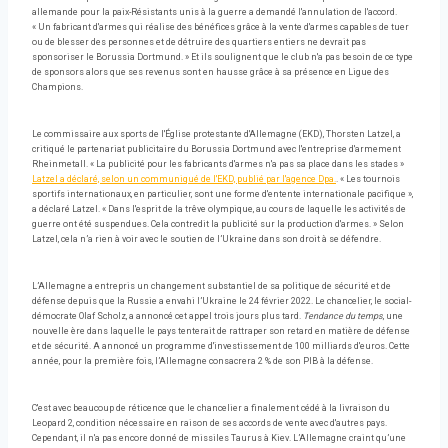
allemande pour la paix-Résistants unis à la guerre a demandé l'annulation de l'accord.
« Un fabricant d'armes qui réalise des bénéfices grâce à la vente d'armes capables de tuer
ou de blesser des personnes et de détruire des quartiers entiers ne devrait pas
sponsoriser le Borussia Dortmund. » Et ils soulignent que le club n'a pas besoin de ce type
de sponsors alors que ses revenus sont en hausse grâce à sa présence en Ligue des
Champions.
Le commissaire aux sports de l'Église protestante d'Allemagne (EKD), Thorsten Latzel, a
critiqué le partenariat publicitaire du Borussia Dortmund avec l'entreprise d'armement
Rheinmetall. « La publicité pour les fabricants d'armes n'a pas sa place dans les stades »
Latzel a déclaré, selon un communiqué de l'EKD, publié par l'agence Dpa.
. « Les tournois
sportifs internationaux, en particulier, sont une forme d'entente internationale pacifique »,
a déclaré Latzel. « Dans l'esprit de la trêve olympique, au cours de laquelle les activités de
guerre ont été suspendues. Cela contredit la publicité sur la production d'armes. » Selon
Latzel, cela n’a rien à voir avec le soutien de l’Ukraine dans son droit à se défendre.
L’Allemagne a entrepris un changement substantiel de sa politique de sécurité et de
défense depuis que la Russie a envahi l’Ukraine le 24 février 2022. Le chancelier, le social-
démocrate Olaf Scholz, a annoncé cet appel trois jours plus tard.
Tendance du temps
, une
nouvelle ère dans laquelle le pays tenterait de rattraper son retard en matière de défense
et de sécurité. A annoncé un programme d'investissement de 100 milliards d'euros. Cette
année, pour la première fois, l’Allemagne consacrera 2 % de son PIB à la défense.
C'est avec beaucoup de réticence que le chancelier a finalement cédé à la livraison du
Leopard 2, condition nécessaire en raison de ses accords de vente avec d'autres pays.
Cependant, il n'a pas encore donné de missiles Taurus à Kiev. L’Allemagne craint qu’une