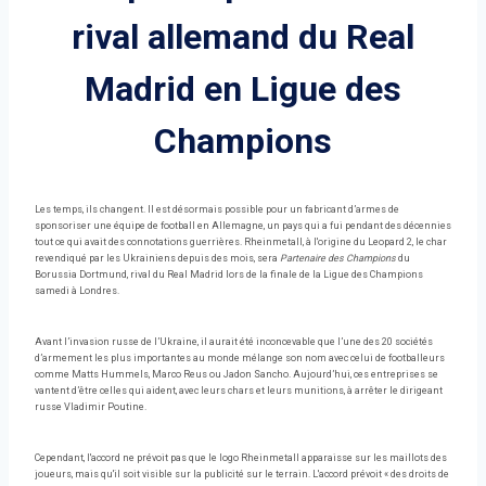
rival allemand du Real
Madrid en Ligue des
Champions
Les temps, ils changent. Il est désormais possible pour un fabricant d’armes de
sponsoriser une équipe de football en Allemagne, un pays qui a fui pendant des décennies
tout ce qui avait des connotations guerrières. Rheinmetall, à l'origine du Leopard 2, le char
revendiqué par les Ukrainiens depuis des mois, sera
Partenaire des Champions
du
Borussia Dortmund, rival du Real Madrid lors de la finale de la Ligue des Champions
samedi à Londres.
Avant l’invasion russe de l’Ukraine, il aurait été inconcevable que l’une des 20 sociétés
d’armement les plus importantes au monde mélange son nom avec celui de footballeurs
comme Matts Hummels, Marco Reus ou Jadon Sancho. Aujourd’hui, ces entreprises se
vantent d’être celles qui aident, avec leurs chars et leurs munitions, à arrêter le dirigeant
russe Vladimir Poutine.
Cependant, l'accord ne prévoit pas que le logo Rheinmetall apparaisse sur les maillots des
joueurs, mais qu'il soit visible sur la publicité sur le terrain. L'accord prévoit « des droits de