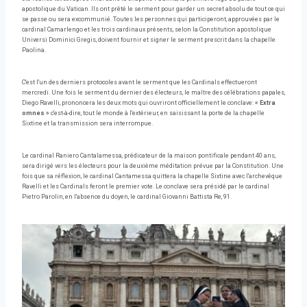
apostolique du Vatican. Ils ont prêté le serment pour garder un secret absolu de tout ce qui
se passe ou sera excommunié. Toutes les personnes qui participeront, approuvées par le
cardinal Camarlengo et les trois cardinaux présents, selon la Constitution apostolique
Universi Dominici Gregis, doivent fournir et signer le serment prescrit dans la chapelle
Paolina.
C'est l'un des derniers protocoles avant le serment que les Cardinals effectueront
mercredi. Une fois le serment du dernier des électeurs, le maître des célébrations papales,
Diego Ravelli, prononcera les deux mots qui ouvriront officiellement le conclave:
« Extra
omnes »
c'est-à-dire, tout le monde à l'extérieur, en saisissant la porte de la chapelle
Sixtine et la transmission sera interrompue.
Le cardinal Raniero Cantalamessa, prédicateur de la maison pontificale pendant 40 ans,
sera dirigé vers les électeurs pour la deuxième méditation prévue par la Constitution. Une
fois que sa réflexion, le cardinal Cantamessa quittera la chapelle Sixtine avec l'archevêque
Ravelli et les Cardinals feront le premier vote. Le conclave sera présidé par le cardinal
Pietro Parolin, en l'absence du doyen, le cardinal Giovanni Battista Re, 91.