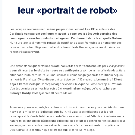
leur «portrait de robot»
Beaucoup ne se connaissent même pas personnellement.
Les 133 électeurs des
Cardinals consacrent ces jours-ci avant le conclave à découvrir certains des
compagnons avec lesquels ils partageront l'isolement dans la chapelle Sixtine
.
Huit sur dix ont été nommés pendant le pontificat du pape François et de nombreux, des
représentants du collège cardinal le plus diversifié de l'histoire, ne s'étaient même pas
rencontrés auparavant.
Une circonstance que certains des cardinaux et des experts ont consulté par
L'indépendant
,
pourrait retarder le choix du nouveau pontife
qui a besoin de la majorité des deux tiers,
situé dans les 89 cardinaux. Ce lundi, dans la dixième congrégation des cardinaux depuis
la mort de Francisco, 179 cardinaux ont participé, dont 132 électeurs.
Le numéro 133 est
déjà à Rome
avec lequel le corps chargé de choisir l'évêque de Rome est déjà au Vatican.
L'un des derniers à arriver, hier soir, a été le cardinal archevêque de Yakarta,
Ignace
Suharyo HardjoatModjo
après 18 heures de vol.
Après une prière conjointe, les cardinaux ont discuté – comme les jours précédents – sur
« la vie et la mission de l'église aujourd'hui ». « Il y avait des réflexions sur le droit
canonique et le rôle de l'état de la ville du Vatican, mais surtout l'attention était axée sur la
nature missionnaire de l'Église: une église qui ne devrait pas s'enfermer en soi, mais pour
accompagner tous les hommes et les femmes vers l'expérience vivante du mystère de
Dieu », détaille le communiqué de presse publié par le Saint-Siège.