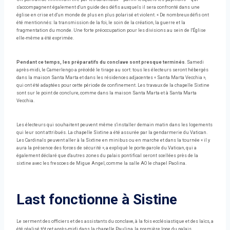
s'accompagnent également d'un guide des défis auxquels il sera confronté dans une
église en crise et d'un monde de plus en plus polarisé et violent. « De nombreux défis ont
été mentionnés: la transmission de la foi, le soin de la création, la guerre et la
fragmentation du monde. Une forte préoccupation pour les divisions au sein de l'Église
elle-même a été exprimée.
Pendant ce temps, les préparatifs du conclave sont presque terminés
. Samedi
après-midi, le Camerlengo a précédé le tirage au sort: tous les électeurs seront hébergés
dans la maison Santa Marta et dans les résidences adjacentes « Santa Marta Vecchia »,
qui ont été adaptées pour cette période de confinement. Les travaux de la chapelle Sixtine
sont sur le point de conclure, comme dans la maison Santa Marta et à Santa Marta
Vecchia.
Les électeurs qui souhaitent peuvent même s'installer demain matin dans les logements
qui leur sont attribués. La chapelle Sixtine a été assurée par la gendarmerie du Vatican.
Les Cardinals peuvent aller à la Sixtine en minibus ou en marche et dans la tournée « il y
aura la présence des forces de sécurité », a expliqué le porte-parole du Vatican, qui a
également déclaré que d'autres zones du palais pontifical seront scellées près de la
sixtine avec les frescoes de Migue Angel, comme la salle AO le chapel Paolina.
Last fonctionne à Sistine
Le serment des officiers et des assistants du conclave, à la fois ecclésiastique et des laïcs, a
été réalisé tôt cet après-midi dans la chapelle Paulina, la première loge du palais