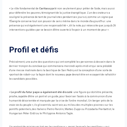
« Le rôle fondamental de
Caritas
appelé non seulement pour prêter de l'aide, mais aussi
pour défendre les pauvres, témoignant de la justice évangélique. L'un des orateurs a
souligné la présence de tant de journalistes pendant ces jours-ci, comme un signe que
l'Évangile conserve tout son pouvoir de sens même dans le monde d'aujourd'hui: une
présence qui est également une responsabilité « , dit la note, qui nécessite que jusqu'à 26
interventions guidées par ce besoin d'être ouverte à l'espoir à un moment de peur ».
Profil et défis
Précisément, une autre des questions qui ont complété les personnes à dessein dans le
dernier tronçon du conclave qui commencera mercredi après-midi et qui sera précédé
d'une messe matinale dans la basilique de San Pedro, est la conception d'une sorte de
«portrait de robot» sur la façon dont le nouveau pape devrait être en essayant de rafraîchir
les candidats possibles.
«
Le profil du futur pape a également été discuté
: une figure qui doit être présente,
proche, capable d'être un pont et un guide, pour favoriser l'accès à la communion d'une
humanité désorientée et marquée par la crise de l'ordre mondial; Un berger près de la
vraie vie du peuple », ils glissent du saint voir, au milieu des multiples piscines sur les
pontifts potentiels, des Italiens Pietro Parolin, Matteo Zuppi ou Pizzaballa Pierbattist; le
Hungarian Péter Erdő ou le Philippine Antonio Tagle.
Un portrait de minimum tiré par les cardinaux – parmi lesquels les papillons – qui