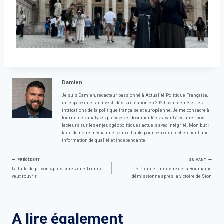
Damien
Je suis Damien, rédacteur passionné à Actualité Politique Française,
un espace que j'ai investi dès sa création en 2020 pour démêler les
intrications de la politique française et européenne. Je me consacre à
fournir des analyses précises et documentées, visant à éclairer nos
lecteurs sur les enjeux géopolitiques actuels avec intégrité. Mon but :
faire de notre média une source fiable pour ceux qui recherchent une
information de qualité et indépendante.
Navigation
PRÉCÉDENT
SUIVANT
La fuite de prison « plus sûre » que Trump
Le Premier ministre de la Roumanie
veut rouvrir
démissionne après la victoire de Sion
de
l’article
A lire également