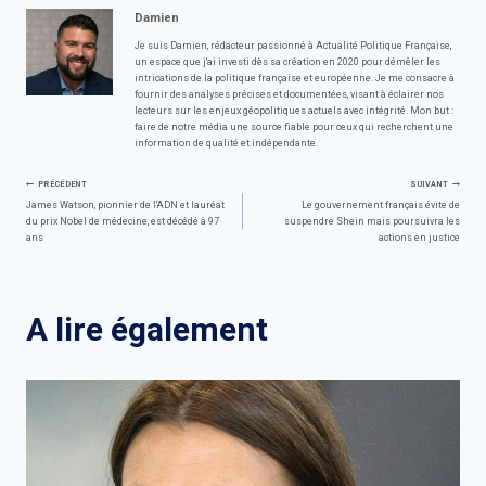
Damien
Je suis Damien, rédacteur passionné à Actualité Politique Française,
un espace que j'ai investi dès sa création en 2020 pour démêler les
intrications de la politique française et européenne. Je me consacre à
fournir des analyses précises et documentées, visant à éclairer nos
lecteurs sur les enjeux géopolitiques actuels avec intégrité. Mon but :
faire de notre média une source fiable pour ceux qui recherchent une
information de qualité et indépendante.
Navigation
PRÉCÉDENT
SUIVANT
James Watson, pionnier de l'ADN et lauréat
Le gouvernement français évite de
du prix Nobel de médecine, est décédé à 97
suspendre Shein mais poursuivra les
de
ans
actions en justice
l’article
A lire également