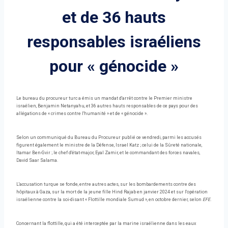
et de 36 hauts
responsables israéliens
pour « génocide »
Le bureau du procureur turc a émis un mandat d'arrêt contre le Premier ministre
israélien, Benjamin Netanyahu, et 36 autres hauts responsables de ce pays pour des
allégations de « crimes contre l'humanité » et de « génocide ».
Selon un communiqué du Bureau du Procureur publié ce vendredi, parmi les accusés
figurent également le ministre de la Défense, Israel Katz ; celui de la Sûreté nationale,
Itamar Ben-Gvir ; le chef d'état-major, Eyal Zamir, et le commandant des forces navales,
David Saar Salama.
L'accusation turque se fonde, entre autres actes, sur les bombardements contre des
hôpitaux à Gaza, sur la mort de la jeune fille Hind Rajab en janvier 2024 et sur l'opération
israélienne contre la soi-disant « Flottille mondiale Sumud », en octobre dernier, selon
EFE
.
Concernant la flottille, qui a été interceptée par la marine israélienne dans les eaux