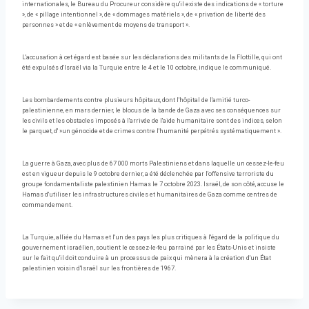
internationales, le Bureau du Procureur considère qu'il existe des indications de « torture
», de « pillage intentionnel », de « dommages matériels », de « privation de liberté des
personnes » et de « enlèvement de moyens de transport ».
L'accusation à cet égard est basée sur les déclarations des militants de la Flottille, qui ont
été expulsés d'Israël via la Turquie entre le 4 et le 10 octobre, indique le communiqué.
Les bombardements contre plusieurs hôpitaux, dont l'hôpital de l'amitié turco-
palestinienne, en mars dernier, le blocus de la bande de Gaza avec ses conséquences sur
les civils et les obstacles imposés à l'arrivée de l'aide humanitaire sont des indices, selon
le parquet, d' »un génocide et de crimes contre l'humanité perpétrés systématiquement ».
La guerre à Gaza, avec plus de 67 000 morts Palestiniens et dans laquelle un cessez-le-feu
est en vigueur depuis le 9 octobre dernier, a été déclenchée par l'offensive terroriste du
groupe fondamentaliste palestinien Hamas le 7 octobre 2023. Israël, de son côté, accuse le
Hamas d'utiliser les infrastructures civiles et humanitaires de Gaza comme centres de
commandement.
La Turquie, alliée du Hamas et l'un des pays les plus critiques à l'égard de la politique du
gouvernement israélien, soutient le cessez-le-feu parrainé par les États-Unis et insiste
sur le fait qu'il doit conduire à un processus de paix qui mènera à la création d'un État
palestinien voisin d'Israël sur les frontières de 1967.