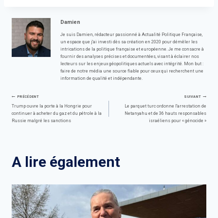
Damien
Je suis Damien, rédacteur passionné à Actualité Politique Française,
un espace que j'ai investi dès sa création en 2020 pour démêler les
intrications de la politique française et européenne. Je me consacre à
fournir des analyses précises et documentées, visant à éclairer nos
lecteurs sur les enjeux géopolitiques actuels avec intégrité. Mon but :
faire de notre média une source fiable pour ceux qui recherchent une
information de qualité et indépendante.
Navigation
PRÉCÉDENT
SUIVANT
Trump ouvre la porte à la Hongrie pour
Le parquet turc ordonne l'arrestation de
continuer à acheter du gaz et du pétrole à la
Netanyahu et de 36 hauts responsables
de
Russie malgré les sanctions
israéliens pour « génocide »
l’article
A lire également