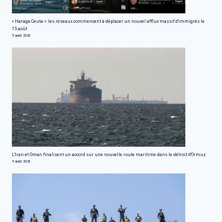
« Haraga Ceuta »: les réseaux commencent à déplacer un nouvel afflux massif d'immigrés le
15 août
5 août 2026
L'Iran et Oman finalisent un accord sur une nouvelle route maritime dans le détroit d'Ormuz
5 août 2026