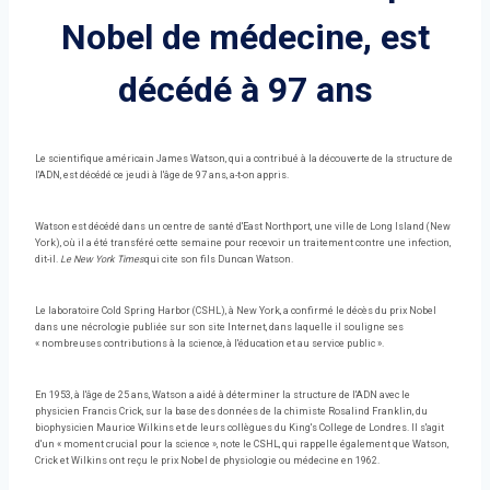
Nobel de médecine, est
décédé à 97 ans
Le scientifique américain James Watson, qui a contribué à la découverte de la structure de
l'ADN, est décédé ce jeudi à l'âge de 97 ans, a-t-on appris.
Watson est décédé dans un centre de santé d'East Northport, une ville de Long Island (New
York), où il a été transféré cette semaine pour recevoir un traitement contre une infection,
dit-il.
Le New York Times
qui cite son fils Duncan Watson.
Le laboratoire Cold Spring Harbor (CSHL), à New York, a confirmé le décès du prix Nobel
dans une nécrologie publiée sur son site Internet, dans laquelle il souligne ses
« nombreuses contributions à la science, à l'éducation et au service public ».
En 1953, à l'âge de 25 ans, Watson a aidé à déterminer la structure de l'ADN avec le
physicien Francis Crick, sur la base des données de la chimiste Rosalind Franklin, du
biophysicien Maurice Wilkins et de leurs collègues du King's College de Londres. Il s'agit
d'un « moment crucial pour la science », note le CSHL, qui rappelle également que Watson,
Crick et Wilkins ont reçu le prix Nobel de physiologie ou médecine en 1962.