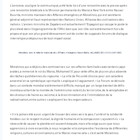
L’annonce, souligne le communiqué, a été faite lors d’une rencontre avec la presse après
une rencontre bilatérale à la Mission permanente du Maroc à New York entre Nasser
Buurita, ministre marocain des Affaires étrangères, et Moratinos, qui est secrétaire
général adjoint et haut représentant des Nations Unies. Alliance des civilisations des
nations. L’ancien ministre de Zapatero est actuellement l’Espagnol qui occupe le poste le
plus élevé dans l’organigramme de l’ONU, bien que son rôle soit extrêmement hors de
propos et que son plus grand dévouement soit de visiter de supposés forums de dialogue
interreligieux dépourvus de tout impact social.
Moratinos avec le ministre marocain des Affaires étrangères Naser Burita.
ALLIANCE DES CIVILISATIONS
Moratinos, qui a déjà eu des controverses sur ses affaires familiales avec certains pays
arabes, a remercié le roi du Maroc, Mohamed VI, pour cette offre, de plus en plus absente
des tâches quotidiennes du royaume. « La ville de Fès a été choisie pour son caractère
ancestral et sa symbolique spirituelle », explique-t-il vaguement. « Le Forum se déroule
dans un contexte mondial extrêmement difficile, marqué par un large éventail de défis
mondiaux allant de la montée de l’extrémisme violent, du terrorisme, de la xénophobie et
des discours de haine au racisme, à la discrimination et à l’intimidation de la
radicalisation, entre autres », expliquent les les organisateurs.
« Il n’a jamais été aussi urgent de trouver des voies vers la paix, l’unité et la solidarité
fondées sur le respect mutuel, la dignité humaine et la compassion », ajoutent-ils. « La
nécessité de sauver la planète est souvent évoquée, mais elle exige aussi que nous
apprenions à vivre ensemble, à nous respecter et à comprendre l’existence de différentes
religions, cultures et civilisations, et le Maroc incarne cela », s’est vanté Moratinos.