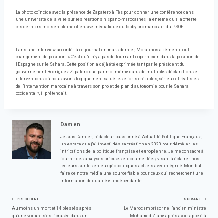
La photo coïncide avec la présence de Zapatero à Fès pour donner une conférence dans
une université de la ville sur les relations hispano-marocaines, la énième qu’il a offerte
ces derniers mois en pleine offensive médiatique du lobby pro-marocain du PSOE.
Dans une interview accordée à ce journal en mars dernier, Moratinos a démenti tout
changement de position. « C’est qu’il n’y a pas de tournant copernicien dans la position de
l’Espagne sur le Sahara. Cette position a déjà été exprimée tant par le président du
gouvernement Rodríguez Zapatero que par moi-même dans de multiples déclarations et
interventions où nous avons logiquement salué les efforts crédibles, sérieux et réalistes
de l’intervention marocaine à travers son projet de plan d’autonomie pour le Sahara
occidental », il prétendait.
Damien
Je suis Damien, rédacteur passionné à Actualité Politique Française,
un espace que j'ai investi dès sa création en 2020 pour démêler les
intrications de la politique française et européenne. Je me consacre à
fournir des analyses précises et documentées, visant à éclairer nos
lecteurs sur les enjeux géopolitiques actuels avec intégrité. Mon but :
faire de notre média une source fiable pour ceux qui recherchent une
information de qualité et indépendante.
Navigation
PRÉCÉDENT
SUIVANT
Au moins un mort et 14 blessés après
Le Maroc emprisonne l’ancien ministre
qu’une voiture s’est écrasée dans un
Mohamed Ziane après avoir appelé à