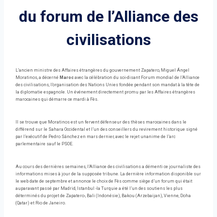
du forum de l’Alliance des
civilisations
L’ancien ministre des Affaires étrangères du gouvernement Zapatero, Miguel Ángel
Moratinos, a décerné
Maroc
avec la célébration du soi-disant Forum mondial de l’Alliance
des civilisations, l’organisation des Nations Unies fondée pendant son mandat à la tête de
la diplomatie espagnole. Un événement directement promu par les Affaires étrangères
marocaines qui démarre ce mardi à Fès.
Il se trouve que Moratinos est un fervent défenseur des thèses marocaines dans le
différend sur le Sahara Occidental et l’un des conseillers du revirement historique signé
par l’exécutif de Pedro Sánchez en mars dernier, avec le rejet unanime de l’arc
parlementaire sauf le PSOE.
Au cours des dernières semaines, l’Alliance des civilisations a démenti ce journaliste des
informations mises à jour de la supposée tribune. La dernière information disponible sur
le web date de septembre et annonce le choix de Fès comme siège d’un forum qui était
auparavant passé par Madrid, Istanbul -la Turquie a été l’un des soutiens les plus
déterminés du projet de Zapatero-, Bali (Indonésie), Bakou (Arzebaijan), Vienne, Doha
(Qatar) et Rio de Janeiro.