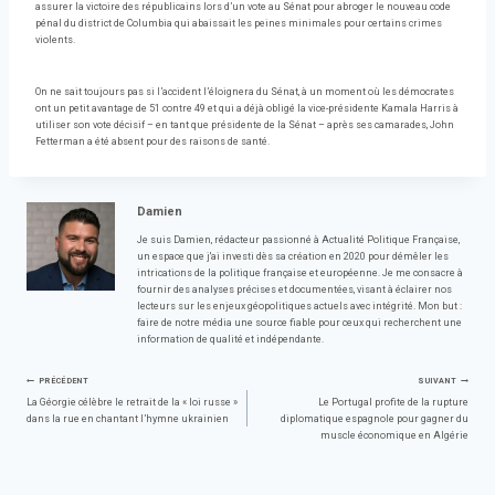
assurer la victoire des républicains lors d’un vote au Sénat pour abroger le nouveau code
pénal du district de Columbia qui abaissait les peines minimales pour certains crimes
violents.
On ne sait toujours pas si l’accident l’éloignera du Sénat, à un moment où les démocrates
ont un petit avantage de 51 contre 49 et qui a déjà obligé la vice-présidente Kamala Harris à
utiliser son vote décisif – en tant que présidente de la Sénat – après ses camarades, John
Fetterman a été absent pour des raisons de santé.
Damien
Je suis Damien, rédacteur passionné à Actualité Politique Française,
un espace que j'ai investi dès sa création en 2020 pour démêler les
intrications de la politique française et européenne. Je me consacre à
fournir des analyses précises et documentées, visant à éclairer nos
lecteurs sur les enjeux géopolitiques actuels avec intégrité. Mon but :
faire de notre média une source fiable pour ceux qui recherchent une
information de qualité et indépendante.
Navigation
PRÉCÉDENT
SUIVANT
La Géorgie célèbre le retrait de la « loi russe »
Le Portugal profite de la rupture
dans la rue en chantant l’hymne ukrainien
diplomatique espagnole pour gagner du
de
muscle économique en Algérie
l’article