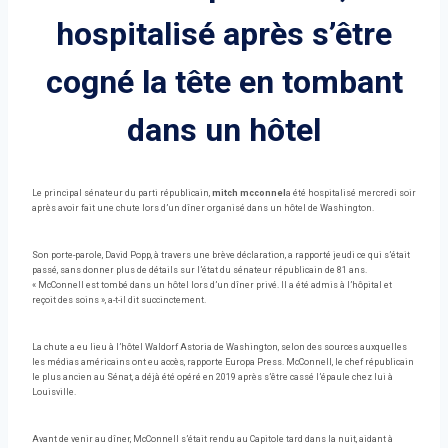
hospitalisé après s’être
cogné la tête en tombant
dans un hôtel
Le principal sénateur du parti républicain,
mitch mcconnel
a été hospitalisé mercredi soir
après avoir fait une chute lors d’un dîner organisé dans un hôtel de Washington.
Son porte-parole, David Popp, à travers une brève déclaration, a rapporté jeudi ce qui s’était
passé, sans donner plus de détails sur l’état du sénateur républicain de 81 ans.
« McConnell est tombé dans un hôtel lors d’un dîner privé. Il a été admis à l’hôpital et
reçoit des soins », a-t-il dit succinctement.
La chute a eu lieu à l’hôtel Waldorf Astoria de Washington, selon des sources auxquelles
les médias américains ont eu accès, rapporte Europa Press. McConnell, le chef républicain
le plus ancien au Sénat, a déjà été opéré en 2019 après s’être cassé l’épaule chez lui à
Louisville.
Avant de venir au dîner, McConnell s’était rendu au Capitole tard dans la nuit, aidant à