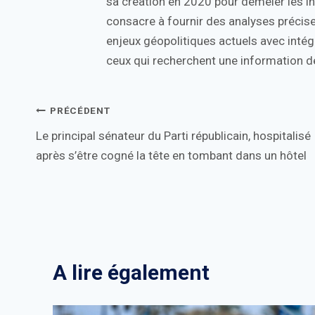
sa création en 2020 pour démêler les in
consacre à fournir des analyses précise
enjeux géopolitiques actuels avec intégr
ceux qui recherchent une information de
Navigation
PRÉCÉDENT
Le principal sénateur du Parti républicain, hospitalisé
de
après s’être cogné la tête en tombant dans un hôtel
l’article
A lire également