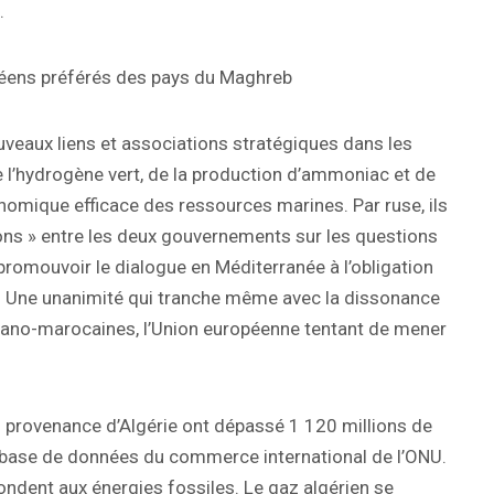
.
péens préférés des pays du Maghreb
uveaux liens et associations stratégiques dans les
 l’hydrogène vert, de la production d’ammoniac et de
onomique efficace des ressources marines. Par ruse, ils
ions » entre les deux gouvernements sur les questions
 promouvoir le dialogue en Méditerranée à l’obligation
hel. Une unanimité qui tranche même avec la dissonance
ispano-marocaines, l’Union européenne tentant de mener
n provenance d’Algérie ont dépassé 1 120 millions de
la base de données du commerce international de l’ONU.
pondent aux énergies fossiles. Le gaz algérien se