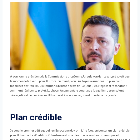
À son tour, le président de la Commission européenne, Ursula von der Leyen, prévoyait que
le moment était venu pour l'Europe. Ce mardi, Von Der Leyen a annoncé un plan pour
mobiliser environ 800 000 millions d'euros à cette fin. Ce jeudi, les vingt-sept répondront
comment réaliser ce projet. La chose fondamentale serait que les actifs russes soient
décongelés et dédiés à aider l'Ukraine et à son tour reçoivent une dette conjointe.
Plan crédible
Ce sera le premier défi auquel les Européens devront faire face: présenter un plan crédible
pour l'Ukraine. La «Coalition Volunteer» est une idée que le soutien britannique et
français pour garantir la sécurité du pays envahi par la Russie il y a plus de trois ans. Mais