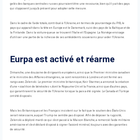
gelés des banques centrales russes pourraient être une ressource, bien qu'il y ait des pays
qui s'opposent jusqu'à présent pour adopter cette mesure.
Dans le cadre de l'aide totale, contribué à l'Ukraine, en termes de pourcentage du PIB, le
pays qui apparaît dans la tête en Europe est le Danemark, suivi des pays de la Baltique et de
la Finlande. Dans la voiture-queue se trouvent l'Italie et l'Espagne. La Norvège envisage
d'utiliser une partie de la richesse de ses antécédents souverains pour aider l'Ukraine.
Eurpa est activé et réarme
Dimanche, une douzaine de dirigeants européens, ainsi que le Premier ministre canadien
et le ministre des Affaires étrangères, se sont rencontrés à Londres et ont fermé ses
rangs avec Zelenski. Le premier ministre britannique, Keir Starmer, a annoncé la création
d'une « coalition de bénévoles », dont le Royaume-Uni et la France, ainsi que d'autres pays,
qui garantiraient la sécurité de l'Ukraine lorsque la paix a été signée. Le Canada et Türkiye
ont été disposés.
Mais les Britanniques et les Français insistent sur le fait que le soutien des États-Unis
serait nécessaire, auquel Trump ne semble pas disposé. Afin de déposer la rugosité,
Zelenski a déploré mardi ce qui s'est passé à la Maison Blanche, a remercié l'aide militaire
américaine et s'est déclaré disposé à signer l'accord minéral, toujours avec des garanties
de sécurité.