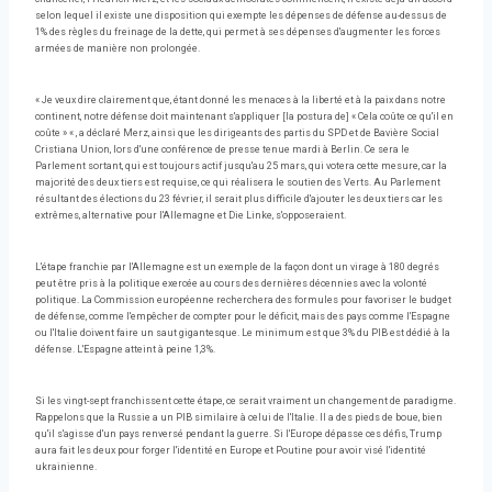
selon lequel il existe une disposition qui exempte les dépenses de défense au-dessus de
1% des règles du freinage de la dette, qui permet à ses dépenses d'augmenter les forces
armées de manière non prolongée.
« Je veux dire clairement que, étant donné les menaces à la liberté et à la paix dans notre
continent, notre défense doit maintenant s'appliquer [la postura de] « Cela coûte ce qu'il en
coûte » « , a déclaré Merz, ainsi que les dirigeants des partis du SPD et de Bavière Social
Cristiana Union, lors d'une conférence de presse tenue mardi à Berlin. Ce sera le
Parlement sortant, qui est toujours actif jusqu'au 25 mars, qui votera cette mesure, car la
majorité des deux tiers est requise, ce qui réalisera le soutien des Verts. Au Parlement
résultant des élections du 23 février, il serait plus difficile d'ajouter les deux tiers car les
extrêmes, alternative pour l'Allemagne et Die Linke, s'opposeraient.
L'étape franchie par l'Allemagne est un exemple de la façon dont un virage à 180 degrés
peut être pris à la politique exercée au cours des dernières décennies avec la volonté
politique. La Commission européenne recherchera des formules pour favoriser le budget
de défense, comme l'empêcher de compter pour le déficit, mais des pays comme l'Espagne
ou l'Italie doivent faire un saut gigantesque. Le minimum est que 3% du PIB est dédié à la
défense. L'Espagne atteint à peine 1,3%.
Si les vingt-sept franchissent cette étape, ce serait vraiment un changement de paradigme.
Rappelons que la Russie a un PIB similaire à celui de l'Italie. Il a des pieds de boue, bien
qu'il s'agisse d'un pays renversé pendant la guerre. Si l'Europe dépasse ces défis, Trump
aura fait les deux pour forger l'identité en Europe et Poutine pour avoir visé l'identité
ukrainienne.