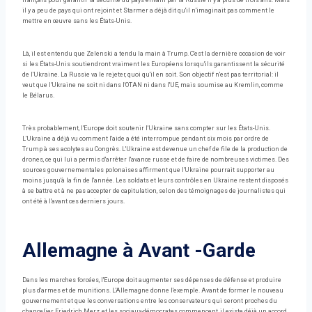
il y a peu de pays qui ont rejoint et Starmer a déjà dit qu'il n'imaginait pas comment le
mettre en œuvre sans les États-Unis.
Là, il est entendu que Zelenski a tendu la main à Trump. C'est la dernière occasion de voir
si les États-Unis soutiendront vraiment les Européens lorsqu'ils garantissent la sécurité
de l'Ukraine. La Russie va le rejeter, quoi qu'il en soit. Son objectif n'est pas territorial: il
veut que l'Ukraine ne soit ni dans l'OTAN ni dans l'UE, mais soumise au Kremlin, comme
le Bélarus.
Très probablement, l'Europe doit soutenir l'Ukraine sans compter sur les États-Unis.
L'Ukraine a déjà vu comment l'aide a été interrompue pendant six mois par ordre de
Trump à ses acolytes au Congrès. L'Ukraine est devenue un chef de file de la production de
drones, ce qui lui a permis d'arrêter l'avance russe et de faire de nombreuses victimes. Des
sources gouvernementales polonaises affirment que l'Ukraine pourrait supporter au
moins jusqu'à la fin de l'année. Les soldats et leurs contrôles en Ukraine restent disposés
à se battre et à ne pas accepter de capitulation, selon des témoignages de journalistes qui
ont été à l'avant ces derniers jours.
Allemagne à Avant -Garde
Dans les marches forcées, l'Europe doit augmenter ses dépenses de défense et produire
plus d'armes et de munitions. L'Allemagne donne l'exemple. Avant de former le nouveau
gouvernement et que les conversations entre les conservateurs qui seront proches du
chancelier, Friedrich Merz, et les sociaux-démocrates commencent, il existe déjà un accord