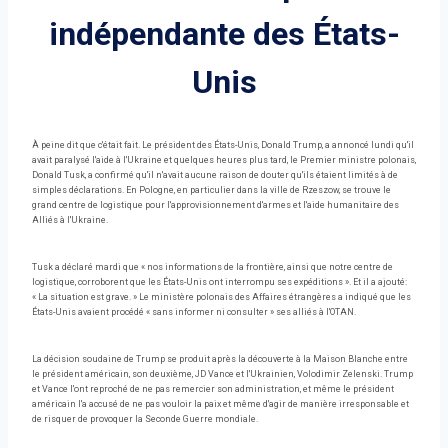
indépendante des États-
Unis
À peine dit que c'était fait. Le président des États-Unis, Donald Trump, a annoncé lundi qu'il
avait paralysé l'aide à l'Ukraine et quelques heures plus tard, le Premier ministre polonais,
Donald Tusk, a confirmé qu'il n'avait aucune raison de douter qu'ils étaient limités à de
simples déclarations. En Pologne, en particulier dans la ville de Rzeszow, se trouve le
grand centre de logistique pour l'approvisionnement d'armes et l'aide humanitaire des
Alliés à l'Ukraine.
Tusk a déclaré mardi que « nos informations de la frontière, ainsi que notre centre de
logistique, corroborent que les États-Unis ont interrompu ses expéditions ». Et il a ajouté:
« La situation est grave. » Le ministère polonais des Affaires étrangères a indiqué que les
États-Unis avaient procédé « sans informer ni consulter » ses alliés à l'OTAN.
La décision soudaine de Trump se produit après la découverte à la Maison Blanche entre
le président américain, son deuxième, JD Vance et l'Ukrainien, Volodimir Zelenski. Trump
et Vance l'ont reproché de ne pas remercier son administration, et même le président
américain l'a accusé de ne pas vouloir la paix et même d'agir de manière irresponsable et
de risquer de provoquer la Seconde Guerre mondiale.