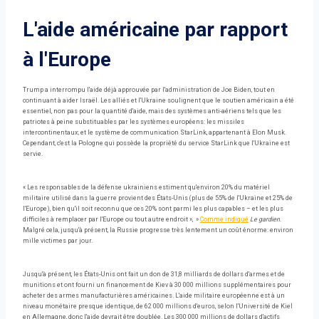
L'aide américaine par rapport
à l'Europe
Trump a interrompu l'aide déjà approuvée par l'administration de Joe Biden, tout en
continuant à aider Israël. Les alliés et l'Ukraine soulignent que le soutien américain a été
essentiel, non pas pour la quantité d'aide, mais des systèmes anti-aériens tels que les
patriotes à peine substituables par les systèmes européens: les missiles
intercontinentaux; et le système de communication StarLink, appartenant à Elon Musk.
Cependant, c'est la Pologne qui possède la propriété du service StarLink que l'Ukraine est
servie.
« Les responsables de la défense ukrainiens estiment qu'environ 20% du matériel
militaire utilisé dans la guerre provient des États-Unis (plus de 55% de l'Ukraine et 25% de
l'Europe), bien qu'il soit reconnu que ces 20% sont parmi les plus capables – et les plus
difficiles à remplacer par l'Europe ou tout autre endroit », »
Comme indiqué
Le gardien
.
Malgré cela, jusqu'à présent, la Russie progresse très lentement un coût énorme: environ
mille victimes par jour.
Jusqu'à présent, les États-Unis ont fait un don de 31,8 milliards de dollars d'armes et de
munitions et ont fourni un financement de Kiev à 30 000 millions supplémentaires pour
acheter des armes manufacturières américaines. L'aide militaire européenne est à un
niveau monétaire presque identique, de 62 000 millions d'euros, selon l'Université de Kiel
en Allemagne, donc l'aide devrait être doublée. Les 300 000 millions de dollars d'actifs