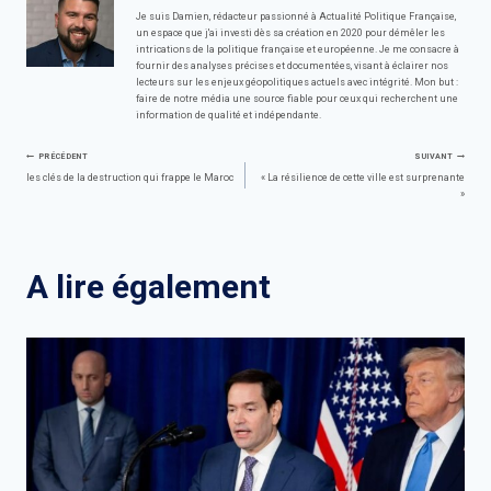
Je suis Damien, rédacteur passionné à Actualité Politique Française,
un espace que j'ai investi dès sa création en 2020 pour démêler les
intrications de la politique française et européenne. Je me consacre à
fournir des analyses précises et documentées, visant à éclairer nos
lecteurs sur les enjeux géopolitiques actuels avec intégrité. Mon but :
faire de notre média une source fiable pour ceux qui recherchent une
information de qualité et indépendante.
Navigation
PRÉCÉDENT
SUIVANT
les clés de la destruction qui frappe le Maroc
« La résilience de cette ville est surprenante
»
de
l’article
A lire également