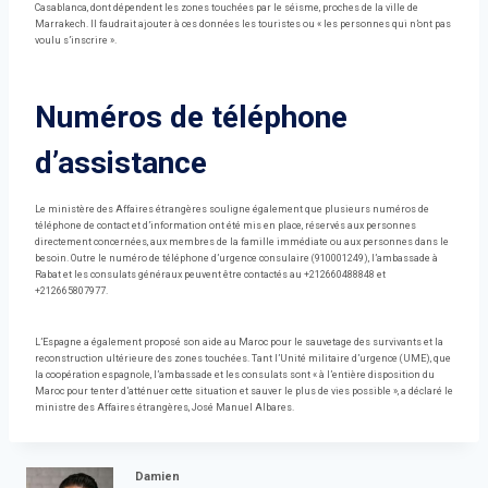
Casablanca, dont dépendent les zones touchées par le séisme, proches de la ville de
Marrakech. Il faudrait ajouter à ces données les touristes ou « les personnes qui n’ont pas
voulu s’inscrire ».
Numéros de téléphone
d’assistance
Le ministère des Affaires étrangères souligne également que plusieurs numéros de
téléphone de contact et d’information ont été mis en place, réservés aux personnes
directement concernées, aux membres de la famille immédiate ou aux personnes dans le
besoin. Outre le numéro de téléphone d’urgence consulaire (910001249), l’ambassade à
Rabat et les consulats généraux peuvent être contactés au +212660488848 et
+212665807977.
L’Espagne a également proposé son aide au Maroc pour le sauvetage des survivants et la
reconstruction ultérieure des zones touchées. Tant l’Unité militaire d’urgence (UME), que
la coopération espagnole, l’ambassade et les consulats sont « à l’entière disposition du
Maroc pour tenter d’atténuer cette situation et sauver le plus de vies possible », a déclaré le
ministre des Affaires étrangères, José Manuel Albares.
Damien