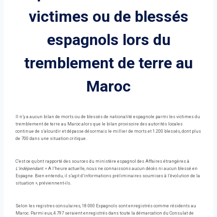
victimes ou de blessés
espagnols lors du
tremblement de terre au
Maroc
Il n’y a aucun bilan de morts ou de blessés de nationalité espagnole parmi les victimes du
tremblement de terre au Maroc alors que le bilan provisoire des autorités locales
continue de s’alourdir et dépasse désormais le millier de morts et 1.200 blessés, dont plus
de 700 dans une situation critique.
C’est ce qu’ont rapporté des sources du ministère espagnol des Affaires étrangères à
L’indépendant
. « A l’heure actuelle, nous ne connaissons aucun décès ni aucun blessé en
Espagne. Bien entendu, il s’agit d’informations préliminaires soumises à l’évolution de la
situation », préviennent-ils.
Selon les registres consulaires, 18 000 Espagnols sont enregistrés comme résidents au
Maroc. Parmi eux, 4.797 seraient enregistrés dans toute la démarcation du Consulat de