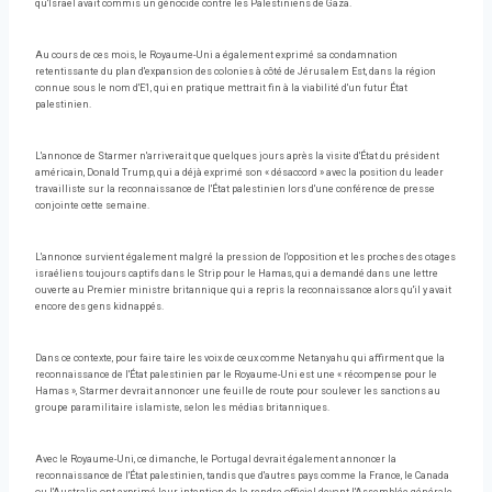
qu'Israël avait commis un génocide contre les Palestiniens de Gaza.
Au cours de ces mois, le Royaume-Uni a également exprimé sa condamnation
retentissante du plan d'expansion des colonies à côté de Jérusalem Est, dans la région
connue sous le nom d'E1, qui en pratique mettrait fin à la viabilité d'un futur État
palestinien.
L'annonce de Starmer n'arriverait que quelques jours après la visite d'État du président
américain, Donald Trump, qui a déjà exprimé son « désaccord » avec la position du leader
travailliste sur la reconnaissance de l'État palestinien lors d'une conférence de presse
conjointe cette semaine.
L'annonce survient également malgré la pression de l'opposition et les proches des otages
israéliens toujours captifs dans le Strip pour le Hamas, qui a demandé dans une lettre
ouverte au Premier ministre britannique qui a repris la reconnaissance alors qu'il y avait
encore des gens kidnappés.
Dans ce contexte, pour faire taire les voix de ceux comme Netanyahu qui affirment que la
reconnaissance de l'État palestinien par le Royaume-Uni est une « récompense pour le
Hamas », Starmer devrait annoncer une feuille de route pour soulever les sanctions au
groupe paramilitaire islamiste, selon les médias britanniques.
Avec le Royaume-Uni, ce dimanche, le Portugal devrait également annoncer la
reconnaissance de l'État palestinien, tandis que d'autres pays comme la France, le Canada