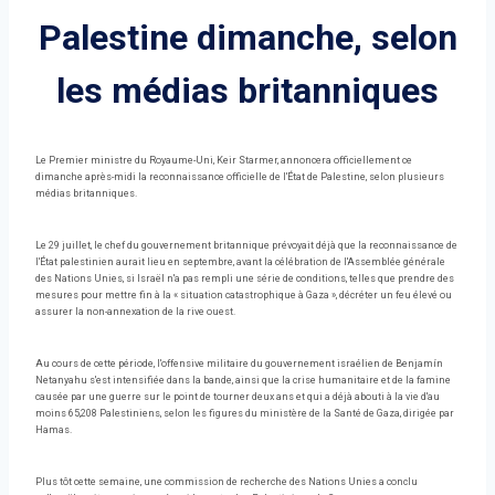
Palestine dimanche, selon
les médias britanniques
Le Premier ministre du Royaume-Uni, Keir Starmer, annoncera officiellement ce
dimanche après-midi la reconnaissance officielle de l'État de Palestine, selon plusieurs
médias britanniques.
Le 29 juillet, le chef du gouvernement britannique prévoyait déjà que la reconnaissance de
l'État palestinien aurait lieu en septembre, avant la célébration de l'Assemblée générale
des Nations Unies, si Israël n'a pas rempli une série de conditions, telles que prendre des
mesures pour mettre fin à la « situation catastrophique à Gaza », décréter un feu élevé ou
assurer la non-annexation de la rive ouest.
Au cours de cette période, l'offensive militaire du gouvernement israélien de Benjamín
Netanyahu s'est intensifiée dans la bande, ainsi que la crise humanitaire et de la famine
causée par une guerre sur le point de tourner deux ans et qui a déjà abouti à la vie d'au
moins 65,208 Palestiniens, selon les figures du ministère de la Santé de Gaza, dirigée par
Hamas.
Plus tôt cette semaine, une commission de recherche des Nations Unies a conclu