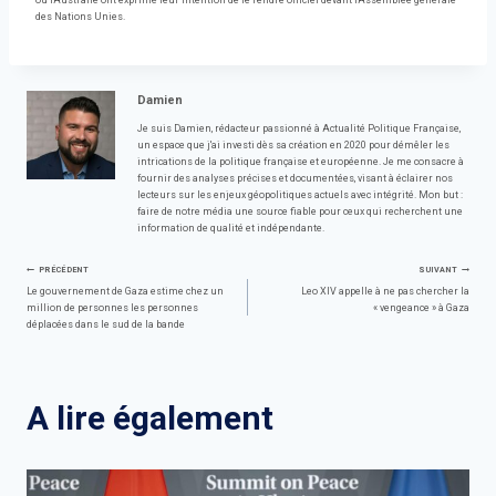
ou l'Australie ont exprimé leur intention de le rendre officiel devant l'Assemblée générale
des Nations Unies.
Damien
Je suis Damien, rédacteur passionné à Actualité Politique Française,
un espace que j'ai investi dès sa création en 2020 pour démêler les
intrications de la politique française et européenne. Je me consacre à
fournir des analyses précises et documentées, visant à éclairer nos
lecteurs sur les enjeux géopolitiques actuels avec intégrité. Mon but :
faire de notre média une source fiable pour ceux qui recherchent une
information de qualité et indépendante.
Navigation
PRÉCÉDENT
SUIVANT
Le gouvernement de Gaza estime chez un
Leo XIV appelle à ne pas chercher la
million de personnes les personnes
« vengeance » à Gaza
de
déplacées dans le sud de la bande
l’article
A lire également