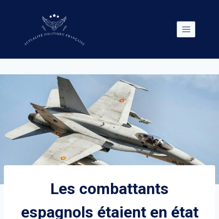
Skip
to
content
Les combattants
espagnols étaient en état