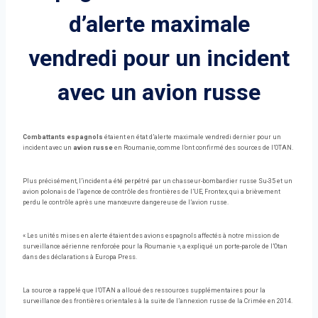
d’alerte maximale
vendredi pour un incident
avec un avion russe
Combattants espagnols
étaient en état d’alerte maximale vendredi dernier pour un
incident avec un
avion russe
en Roumanie, comme l’ont confirmé des sources de l’OTAN.
Plus précisément, l’incident a été perpétré par un chasseur-bombardier russe Su-35 et un
avion polonais de l’agence de contrôle des frontières de l’UE, Frontex, qui a brièvement
perdu le contrôle après une manœuvre dangereuse de l’avion russe.
« Les unités mises en alerte étaient des avions espagnols affectés à notre mission de
surveillance aérienne renforcée pour la Roumanie », a expliqué un porte-parole de l’Otan
dans des déclarations à Europa Press.
La source a rappelé que l’OTAN a alloué des ressources supplémentaires pour la
surveillance des frontières orientales à la suite de l’annexion russe de la Crimée en 2014.