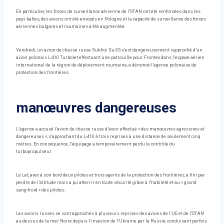
En particulier, les forces de surveillance aérienne de l’OTAN ont été renforcées dans les
pays baltes, des avions ont été envoyés en Pologne et la capacité de surveillance des forces
aériennes bulgares et roumaines a été augmentée.
Vendredi, un avion de chasse russe Sukhoi Su-35 s’est dangereusement rapproché d’un
avion polonais L-410 Turbolet effectuant une patrouille pour Frontex dans l’espace aérien
international de la région de déploiement roumaine, a dénoncé l’agence polonaise de
protection des frontières.
manœuvres dangereuses
L’agence a accusé l’avion de chasse russe d’avoir effectué « des manœuvres agressives et
dangereuses », s’approchant du L-410 à trois reprises à une distance de seulement cinq
mètres. En conséquence, l’équipage a temporairement perdu le contrôle du
turbopropulseur.
Le Let, avec à son bord deux pilotes et trois agents de la protection des frontières, a fini par
perdre de l’altitude mais a pu atterrir en toute sécurité grâce à l’habileté et au « grand
sang-froid » des pilotes.
Les avions russes se sont approchés à plusieurs reprises des avions de l’UE et de l’OTAN
au-dessus de la mer Noire depuis l’invasion de l’Ukraine par la Russie, conduisant parfois