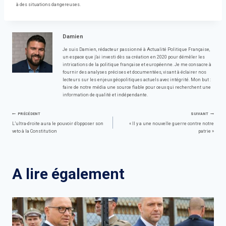
à des situations dangereuses.
Damien
Je suis Damien, rédacteur passionné à Actualité Politique Française,
un espace que j'ai investi dès sa création en 2020 pour démêler les
intrications de la politique française et européenne. Je me consacre à
fournir des analyses précises et documentées, visant à éclairer nos
lecteurs sur les enjeux géopolitiques actuels avec intégrité. Mon but :
faire de notre média une source fiable pour ceux qui recherchent une
information de qualité et indépendante.
Navigation
PRÉCÉDENT
SUIVANT
L’ultra-droite aura le pouvoir d’opposer son
« Il y a une nouvelle guerre contre notre
veto à la Constitution
patrie »
de
l’article
A lire également