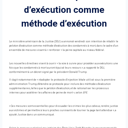
d’exécution comme
méthode d’exécution
Le ministère américain de la Justice (DOJ) a annoncé vendredi son intention de rétablir le
peloton d'exécution comme méthode d'exécution des condamnés à mort, dans le cadre d'un
ensemble de mesures visant à « renforcer » la peine capitale au niveau fédéral.
Les nouvelles directives visent à ouvrir « la voie à suivre pour procéder aux exécutions une
fois que les condamnés à mort auront épuisé leurs recours », a rapporté le DOJ,
conformément à un décret signé par le président Donald Trump.
Il s'agit notamment de « réadopter le protocole d'injection létale utilisé sous la première
administration Trump, d'étendre ce protocole pour inclure des méthodes d'exécution
supplémentaires, telles que le peloton d'exécution, et de rationaliser les processus
internes pour accélérer les affaires de peine de mort », selon
EFE
.
« Ces mesures sont essentielles pour dissuader les crimes les plus odieux, rendre justice
aux victimes et permettre à leurs proches survivants de tourner la page tant attendue », a
ajouté Justice dans un communiqué.