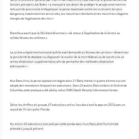
Selon le procureur général par intérim des États-Unis, Todd Blanche, le gouvernement de
l'ancien président Joe Biden « a manqué à son devoir de protéger le peuple américain en
refusant de poursuivre et d'appliquer la peine maximale contre les criminels les plus
dangereux, notamment les terroristes, les meurtriers d'enfants et les meurtriers d'agents
chargés de l'application des lois ».
Blanche a averti que le DOJ était désormais « de retour à l'application de la loi et à sa
solidarité avec les victimes ».
La justice a également annoncé qu'elle avait demandé au Bureau des prisons « d'examiner
la possibilité de déplacer ou d'agrandir le couloir de la mort fédéral, ou de construire un
centre d'exécution supplémentaire, afin de permettre des méthodes d'exécution
alternatives ».
Aux États-Unis, la peine capitale est légale dans 27 États, même si quatre d’entre eux ont
adopté des moratoires bloquant les exécutions. Dans 23 autres États et dans le District de
Columbia, cette pratique a été abolie, selon l'ONG Death Penalty Information Center.
Selon les chiffres du groupe, 47 exécutions ont eu lieu dans tout le pays en 2025, avec un
record de 19 rien qu'en Floride.
Au moins 32 exécutions sont prévues cette année dans huit États, dont huit ont été
achevées jusqu'à présent.