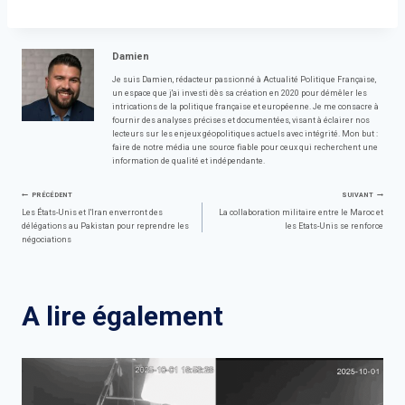
Damien
Je suis Damien, rédacteur passionné à Actualité Politique Française,
un espace que j'ai investi dès sa création en 2020 pour démêler les
intrications de la politique française et européenne. Je me consacre à
fournir des analyses précises et documentées, visant à éclairer nos
lecteurs sur les enjeux géopolitiques actuels avec intégrité. Mon but :
faire de notre média une source fiable pour ceux qui recherchent une
information de qualité et indépendante.
Navigation
PRÉCÉDENT
SUIVANT
Les États-Unis et l'Iran enverront des
La collaboration militaire entre le Maroc et
délégations au Pakistan pour reprendre les
les Etats-Unis se renforce
de
négociations
l’article
A lire également