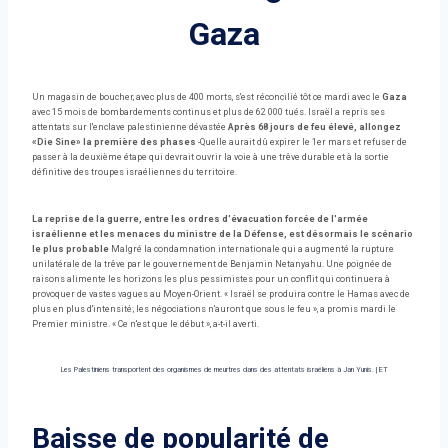
Gaza
Un magasin de boucher, avec plus de 400 morts, s'est réconcilié tôt ce mardi avec le
Gaza
avec 15 mois de bombardements continus et plus de 62 000 tués. Israël a repris ses
attentats sur l'enclave palestinienne dévastée
Après 68 jours de feu élevé, allongez
«Die Sine» la première des phases
-Quelle aurait dû expirer le 1er mars et refuser de
passer à la deuxième étape qui devrait ouvrir la voie à une trêve durable et à la sortie
définitive des troupes israéliennes du territoire.
La reprise de la guerre, entre les ordres d'évacuation forcée de l'armée
israélienne et les menaces du ministre de la Défense, est désormais le scénario
le plus probable
Malgré la condamnation internationale qui a augmenté la rupture
unilatérale de la trêve par le gouvernement de Benjamin Netanyahu. Une poignée de
raisons alimente les horizons les plus pessimistes pour un conflit qui continuera à
provoquer de vastes vagues au Moyen-Orient. « Israël se produira contre le Hamas avec de
plus en plus d'intensité; les négociations n'auront que sous le feu », a promis mardi le
Premier ministre. « Ce n'est que le début », a-t-il averti.
Les Palestiniens transportent des organismes de meurtres dans des attentats israéliens à Jan Yunis.
|
ET
Baisse de popularité de