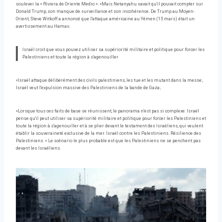
soulever la « Riviera de Oriente Medio ». «Mais Netanyahu savait qu'il pouvait compter sur
Donald Trump, son manque de surveillance et son incohérence. De Trump au Moyen-
Orient, Steve Witkoff a annoncé que l'attaque américaine au Yémen (15 mars) était un
avertissement au Hamas.
Israël croit que vous pouvez utiliser sa supériorité militaire et politique pour forcer les
Palestiniens et toute la région à s'agenouiller
«Israël attaque délibérément des civils palestiniens, les tue et les mutant dans la messe;
Israël veut l'expulsion massive des Palestiniens de la bande de Gaza;
«Lorsque tous ces faits de base se réunissent, le panorama n'est pas si complexe: Israël
pense qu'il peut utiliser sa supériorité militaire et politique pour forcer les Palestiniens et
toute la région à s'agenouiller et à se plier devant le testament des Israéliens, qui veulent
établir la souveraineté exclusive de la mer. Israël contre les Palestiniens. Résilience des
Palestiniens. « Le scénario le plus probable est que les Palestiniens ne se penchent pas
devant les Israéliens.