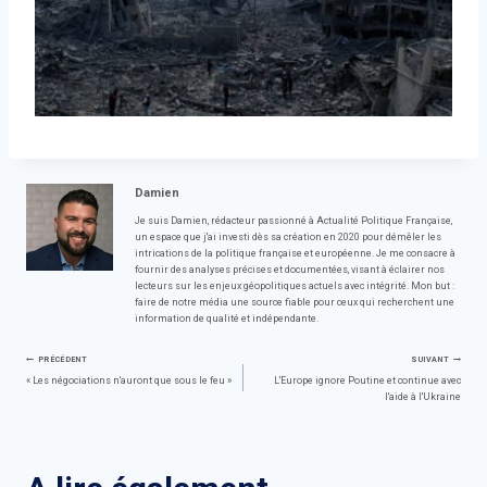
Damien
Je suis Damien, rédacteur passionné à Actualité Politique Française,
un espace que j'ai investi dès sa création en 2020 pour démêler les
intrications de la politique française et européenne. Je me consacre à
fournir des analyses précises et documentées, visant à éclairer nos
lecteurs sur les enjeux géopolitiques actuels avec intégrité. Mon but :
faire de notre média une source fiable pour ceux qui recherchent une
information de qualité et indépendante.
Navigation
PRÉCÉDENT
SUIVANT
« Les négociations n'auront que sous le feu »
L'Europe ignore Poutine et continue avec
l'aide à l'Ukraine
de
l’article