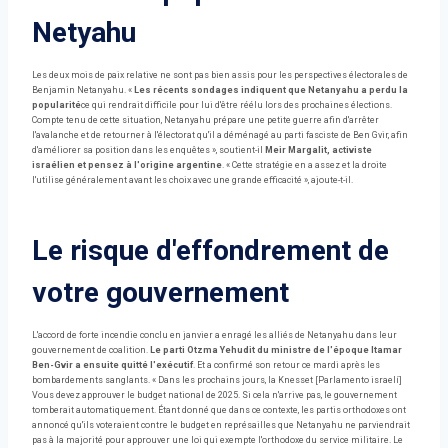
Netyahu
Les deux mois de paix relative ne sont pas bien assis pour les perspectives électorales de
Benjamin Netanyahu. «
Les récents sondages indiquent que Netanyahu a perdu la
popularité
ce qui rendrait difficile pour lui d'être réélu lors des prochaines élections.
Compte tenu de cette situation, Netanyahu prépare une petite guerre afin d'arrêter
l'avalanche et de retourner à l'électorat qu'il a déménagé au parti fasciste de Ben Gvir, afin
d'améliorer sa position dans les enquêtes », soutient-il
Meir Margalit, activiste
israélien et pensez à l'origine argentine
. « Cette stratégie en a assez et la droite
l'utilise généralement avant les choix avec une grande efficacité », ajoute-t-il.
Le risque d'effondrement de
votre gouvernement
L'accord de forte incendie conclu en janvier a enragé les alliés de Netanyahu dans leur
gouvernement de coalition.
Le parti Otzma Yehudit du ministre de l'époque Itamar
Ben-Gvir a ensuite quitté l'exécutif
. Et a confirmé son retour ce mardi après les
bombardements sanglants. « Dans les prochains jours, la Knesset [Parlamento israelí]
Vous devez approuver le budget national de 2025. Si cela n'arrive pas, le gouvernement
tomberait automatiquement. Étant donné que dans ce contexte, les partis orthodoxes ont
annoncé qu'ils voteraient contre le budget en représailles que Netanyahu ne parviendrait
pas à la majorité pour approuver une loi qui exempte l'orthodoxe du service militaire. Le