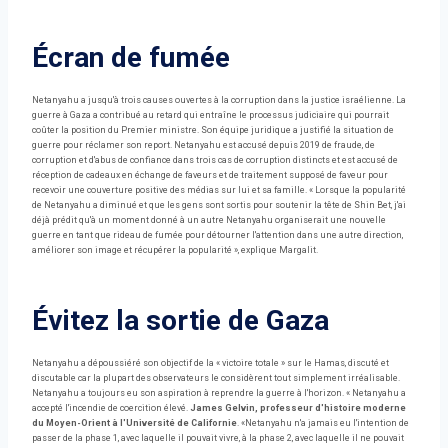
Écran de fumée
Netanyahu a jusqu'à trois causes ouvertes à la corruption dans la justice israélienne. La
guerre à Gaza a contribué au retard qui entraîne le processus judiciaire qui pourrait
coûter la position du Premier ministre. Son équipe juridique a justifié la situation de
guerre pour réclamer son report. Netanyahu est accusé depuis 2019 de fraude, de
corruption et d'abus de confiance dans trois cas de corruption distincts et est accusé de
réception de cadeaux en échange de faveurs et de traitement supposé de faveur pour
recevoir une couverture positive des médias sur lui et sa famille. « Lorsque la popularité
de Netanyahu a diminué et que les gens sont sortis pour soutenir la tête de Shin Bet, j'ai
déjà prédit qu'à un moment donné à un autre Netanyahu organiserait une nouvelle
guerre en tant que rideau de fumée pour détourner l'attention dans une autre direction,
améliorer son image et récupérer la popularité », explique Margalit.
Évitez la sortie de Gaza
Netanyahu a dépoussiéré son objectif de la « victoire totale » sur le Hamas, discuté et
discutable car la plupart des observateurs le considèrent tout simplement irréalisable.
Netanyahu a toujours eu son aspiration à reprendre la guerre à l'horizon. « Netanyahu a
accepté l'incendie de coercition élevé.
James Gelvin, professeur d'histoire moderne
du Moyen-Orient à l'Université de Californie
. «Netanyahu n'a jamais eu l'intention de
passer de la phase 1, avec laquelle il pouvait vivre, à la phase 2, avec laquelle il ne pouvait