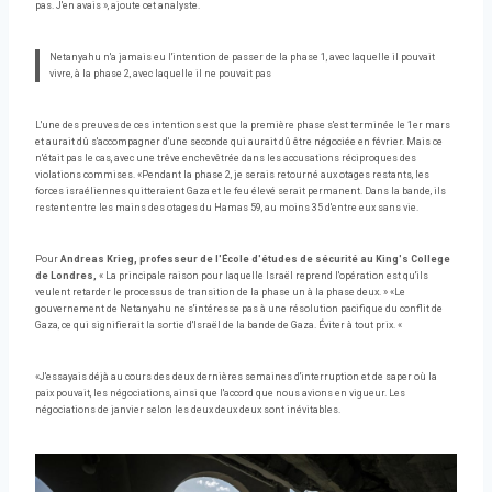
pas. J'en avais », ajoute cet analyste.
Netanyahu n'a jamais eu l'intention de passer de la phase 1, avec laquelle il pouvait
vivre, à la phase 2, avec laquelle il ne pouvait pas
L'une des preuves de ces intentions est que la première phase s'est terminée le 1er mars
et aurait dû s'accompagner d'une seconde qui aurait dû être négociée en février. Mais ce
n'était pas le cas, avec une trêve enchevêtrée dans les accusations réciproques des
violations commises. «Pendant la phase 2, je serais retourné aux otages restants, les
forces israéliennes quitteraient Gaza et le feu élevé serait permanent. Dans la bande, ils
restent entre les mains des otages du Hamas 59, au moins 35 d'entre eux sans vie.
Pour
Andreas Krieg, professeur de l'École d'études de sécurité au King's College
de Londres,
« La principale raison pour laquelle Israël reprend l'opération est qu'ils
veulent retarder le processus de transition de la phase un à la phase deux. » «Le
gouvernement de Netanyahu ne s'intéresse pas à une résolution pacifique du conflit de
Gaza, ce qui signifierait la sortie d'Israël de la bande de Gaza. Éviter à tout prix. «
«J'essayais déjà au cours des deux dernières semaines d'interruption et de saper où la
paix pouvait, les négociations, ainsi que l'accord que nous avions en vigueur. Les
négociations de janvier selon les deux deux deux sont inévitables.