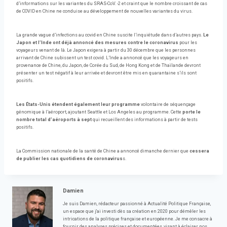
d’informations sur les variantes du SRAS-CoV. -2 et craint que le nombre croissant de cas
de COVID en Chine ne conduise au développement de nouvelles variantes du virus.
La grande vague d’infections au covid en Chine suscite l’inquiétude dans d’autres pays.
Le
Japon et l’Inde ont déjà annoncé des mesures contre le coronavirus
pour les
voyageurs venant de là. Le Japon exigera à partir du 30 décembre que les personnes
arrivant de Chine subissent un test covid. L’Inde a annoncé que les voyageurs en
provenance de Chine, du Japon, de Corée du Sud, de Hong Kong et de Thaïlande devront
présenter un test négatif à leur arrivée et devront être mis en quarantaine s’ils sont
positifs.
Les États-Unis étendent également leur programme
volontaire de séquençage
génomique à l’aéroport, ajoutant Seattle et Los Angeles au programme. Cette
porte le
nombre total d’aéroports à sept
qui recueillent des informations à partir de tests
positifs.
La Commission nationale de la santé de Chine a annoncé dimanche dernier que
cessera
de publier les cas quotidiens de coronavirus
s.
Damien
Je suis Damien, rédacteur passionné à Actualité Politique Française,
un espace que j'ai investi dès sa création en 2020 pour démêler les
intrications de la politique française et européenne. Je me consacre à
fournir des analyses précises et documentées, visant à éclairer nos