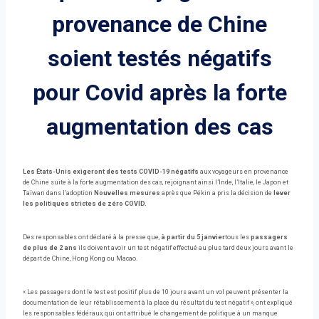
provenance de Chine
soient testés négatifs
pour Covid après la forte
augmentation des cas
Les États-Unis exigeront des tests COVID-19 négatifs
aux voyageurs en provenance
de Chine suite à la forte augmentation des cas, rejoignant ainsi l’Inde, l’Italie, le Japon et
Taïwan dans l’adoption
Nouvelles mesures
après que Pékin a pris la décision de
lever
les politiques strictes de zéro COVID.
Des responsables ont déclaré à la presse que,
à partir du 5 janvier
tous les
passagers
de plus de 2 ans
ils doivent avoir un test négatif effectué au plus tard deux jours avant le
départ de Chine, Hong Kong ou Macao.
« Les passagers dont le test est positif plus de 10 jours avant un vol peuvent présenter la
documentation de leur rétablissement à la place du résultat du test négatif », ont expliqué
les responsables fédéraux, qui ont attribué le changement de politique à un manque