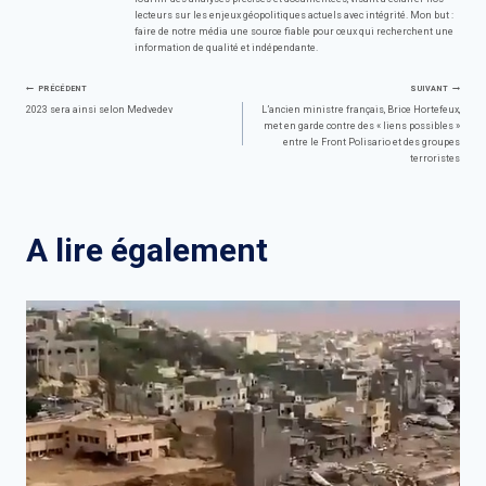
lecteurs sur les enjeux géopolitiques actuels avec intégrité. Mon but :
faire de notre média une source fiable pour ceux qui recherchent une
information de qualité et indépendante.
Navigation
PRÉCÉDENT
SUIVANT
2023 sera ainsi selon Medvedev
L’ancien ministre français, Brice Hortefeux,
met en garde contre des « liens possibles »
de
entre le Front Polisario et des groupes
terroristes
l’article
A lire également