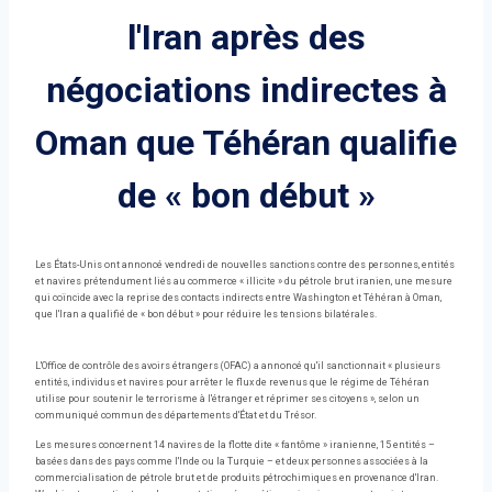
l'Iran après des
négociations indirectes à
Oman que Téhéran qualifie
de « bon début »
Les États-Unis ont annoncé vendredi de nouvelles sanctions contre des personnes, entités
et navires prétendument liés au commerce « illicite » du pétrole brut iranien, une mesure
qui coïncide avec la reprise des contacts indirects entre Washington et Téhéran à Oman,
que l'Iran a qualifié de « bon début » pour réduire les tensions bilatérales.
L'Office de contrôle des avoirs étrangers (OFAC) a annoncé qu'il sanctionnait « plusieurs
entités, individus et navires pour arrêter le flux de revenus que le régime de Téhéran
utilise pour soutenir le terrorisme à l'étranger et réprimer ses citoyens », selon un
communiqué commun des départements d'État et du Trésor.
Les mesures concernent 14 navires de la flotte dite « fantôme » iranienne, 15 entités –
basées dans des pays comme l'Inde ou la Turquie – et deux personnes associées à la
commercialisation de pétrole brut et de produits pétrochimiques en provenance d'Iran.