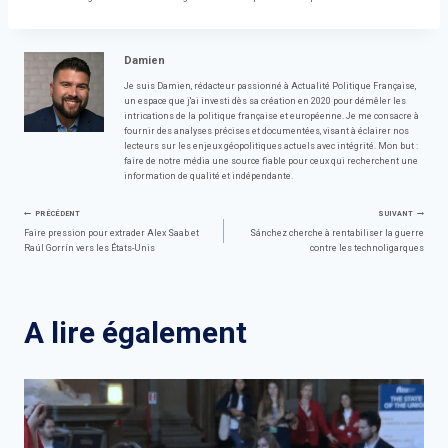
Damien
Je suis Damien, rédacteur passionné à Actualité Politique Française,
un espace que j'ai investi dès sa création en 2020 pour démêler les
intrications de la politique française et européenne. Je me consacre à
fournir des analyses précises et documentées, visant à éclairer nos
lecteurs sur les enjeux géopolitiques actuels avec intégrité. Mon but :
faire de notre média une source fiable pour ceux qui recherchent une
information de qualité et indépendante.
Navigation
PRÉCÉDENT
SUIVANT
Faire pression pour extrader Alex Saab et
Sánchez cherche à rentabiliser la guerre
Raúl Gorrín vers les États-Unis
contre les technoligarques
de
l’article
A lire également