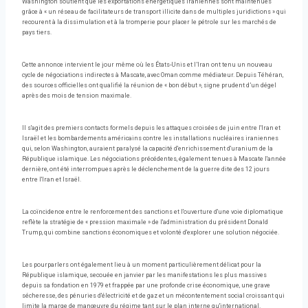
Washington soutient que les exportations énergétiques iraniennes sont maintenues
grâce à « un réseau de facilitateurs de transport illicite dans de multiples juridictions » qui
recourent à la dissimulation et à la tromperie pour placer le pétrole sur les marchés de
pays tiers.
Cette annonce intervient le jour même où les États-Unis et l’Iran ont tenu un nouveau
cycle de négociations indirectes à Mascate, avec Oman comme médiateur. Depuis Téhéran,
des sources officielles ont qualifié la réunion de « bon début », signe prudent d’un dégel
après des mois de tension maximale.
Il s'agit des premiers contacts formels depuis les attaques croisées de juin entre l'Iran et
Israël et les bombardements américains contre les installations nucléaires iraniennes
qui, selon Washington, auraient paralysé la capacité d'enrichissement d'uranium de la
République islamique. Les négociations précédentes, également tenues à Mascate l'année
dernière, ont été interrompues après le déclenchement de la guerre dite des 12 jours
entre l'Iran et Israël.
La coïncidence entre le renforcement des sanctions et l'ouverture d'une voie diplomatique
reflète la stratégie de « pression maximale » de l'administration du président Donald
Trump, qui combine sanctions économiques et volonté d'explorer une solution négociée.
Les pourparlers ont également lieu à un moment particulièrement délicat pour la
République islamique, secouée en janvier par les manifestations les plus massives
depuis sa fondation en 1979 et frappée par une profonde crise économique, une grave
sécheresse, des pénuries d'électricité et de gaz et un mécontentement social croissant qui
limite la marge de manœuvre du régime tant sur le plan interne qu'international.