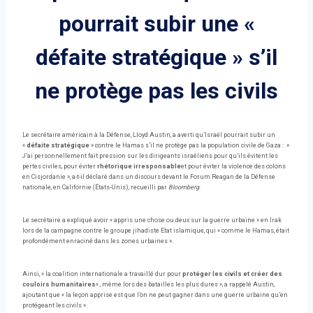
pourrait subir une «
défaite stratégique » s’il
ne protège pas les civils
Le secrétaire américain à la Défense, Lloyd Austin, a averti qu’Israël pourrait subir un
«
défaite stratégique
» contre le Hamas s’il ne protège pas la population civile de Gaza : »
J’ai personnellement fait pression sur les dirigeants israéliens pour qu’ils évitent les
pertes civiles, pour éviter
rhétorique irresponsable
et pour éviter la violence des colons
en Cisjordanie », a-t-il déclaré dans un discours devant le Forum Reagan de la Défense
nationale, en Californie (États-Unis), recueilli par
Bloomberg
.
Le secrétaire a expliqué avoir « appris une chose ou deux sur la guerre urbaine » en Irak
lors de la campagne contre le groupe jihadiste Etat islamique, qui « comme le Hamas, était
profondément enraciné dans les zones urbaines ».
Ainsi, « la coalition internationale a travaillé dur pour
protéger les civils et créer des
couloirs humanitaires
« , même lors des batailles les plus dures », a rappelé Austin,
ajoutant que « la leçon apprise est que l’on ne peut gagner dans une guerre urbaine qu’en
protégeant les civils ».