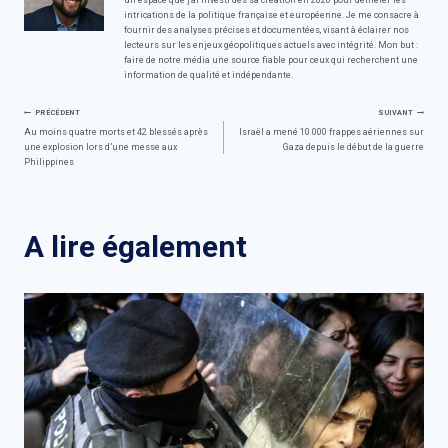
intrications de la politique française et européenne. Je me consacre à
fournir des analyses précises et documentées, visant à éclairer nos
lecteurs sur les enjeux géopolitiques actuels avec intégrité. Mon but :
faire de notre média une source fiable pour ceux qui recherchent une
information de qualité et indépendante.
Navigation
PRÉCÉDENT
SUIVANT
Au moins quatre morts et 42 blessés après
Israël a mené 10 000 frappes aériennes sur
une explosion lors d’une messe aux
Gaza depuis le début de la guerre
de
Philippines
l’article
A lire également