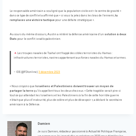
Le responsable américain a souligné que la population civile est « le centre de gravité »
dans ce type de conflit et a affirmé que « si vous la jetez dans les bras de l’ennemi,
tu
remplaces une victoire tactique
pour une défaite stratégique ».
Au cours du même discours, Austin a réitéré la défense américaine d’un
solution à deux
États
pour le conflit israélo-palestinien.
Les troupes navales de Tsahal ont frappé des cibles terroristes du Hamas :
infrastructures terroristes, navires appartenant aux forces navales du Hamas et armes.
– IDE (@FDIonline)
3 décembre 2023
« Nous croyons que
Israéliens et Palestiniens doivent trouver un moyen de
partager la terre
qu’ils appellent tous les deux chez eux. « Cette tragédie serait pire si
tout ce qui attendait les Israéliens et les Palestiniens à la fin de cette horrible guerre
n’était que plus d’insécurité, plus de colère et plus de désespoir », a déclaré le secrétaire
américain à la Défense.
Damien
Je suis Damien, rédacteur passionné à Actualité Politique Française,
un espace que j'ai investi dès sa création en 2020 pour démêler les