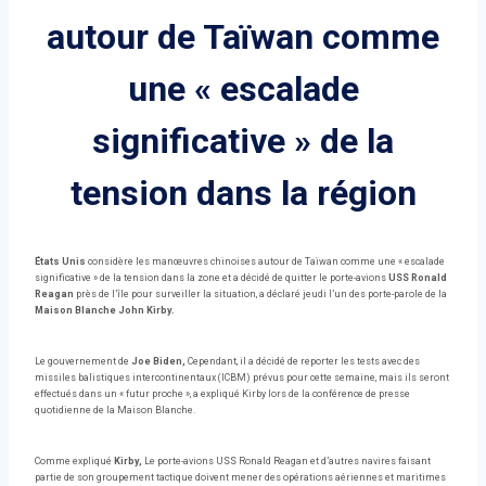
autour de Taïwan comme
une « escalade
significative » de la
tension dans la région
États Unis
considère les manœuvres chinoises autour de Taïwan comme une « escalade
significative » de la tension dans la zone et a décidé de quitter le porte-avions
USS Ronald
Reagan
près de l’île pour surveiller la situation, a déclaré jeudi l’un des porte-parole de la
Maison Blanche John Kirby.
Le gouvernement de
Joe Biden,
Cependant, il a décidé de reporter les tests avec des
missiles balistiques intercontinentaux (ICBM) prévus pour cette semaine, mais ils seront
effectués dans un « futur proche », a expliqué Kirby lors de la conférence de presse
quotidienne de la Maison Blanche.
Comme expliqué
Kirby,
Le porte-avions USS Ronald Reagan et d’autres navires faisant
partie de son groupement tactique doivent mener des opérations aériennes et maritimes